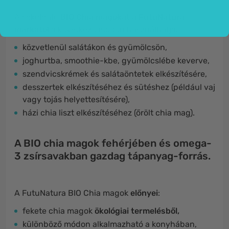
A sokoldalú
BIO Chia magokat a FutuNatura
márkától
a következő módon használhatja:
közvetlenül salátákon és gyümölcsön,
joghurtba, smoothie-kbe, gyümölcslébe keverve,
szendvicskrémek és salátaöntetek elkészítésére,
desszertek elkészítéséhez és sütéshez (például vaj
vagy tojás helyettesítésére),
házi chia liszt elkészítéséhez (őrölt chia mag).
A BIO chia magok fehérjében és omega-
3 zsírsavakban gazdag tápanyag-forrás.
A
FutuNatura BIO Chia magok
előnyei
:
fekete chia magok
ökológiai termelésből,
különböző módon alkalmazható a konyhában,