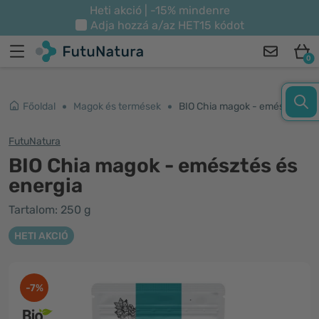
Heti akció | -15% mindenre
Adja hozzá a/az
HET15
kódot
0
Főoldal
Magok és termések
BIO Chia magok - emésztés és energia
FutuNatura
BIO Chia magok - emésztés és
energia
Tartalom: 250 g
HETI AKCIÓ
-7%