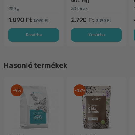
400 mg
250 g
30 tasak
1.090 Ft
2.790 Ft
1.690 Ft
3.190 Ft
Kosárba
Kosárba
Hasonló termékek
-9%
-42%