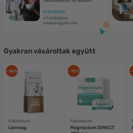
használhatom, és laktató!"
Erika Bátyi
a FutuNatura
márkanagykövete
Gyakran vásároltak együtt
-36%
-13%
-
FutuNatura
FutuNatura
Lenmag
Magnézium DIRECT