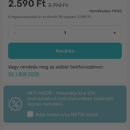
2.590 Ft
2.790 Ft
Termékszám: FN122
A legalacsonyabb ár az elmúlt 30 napban: 2.590 Ft
-
+
Kosárba
Vagy rendelje meg az alábbi telefonszámon:
06 1 808 9238
HETI AKCIÓ - Használja ki a 15%
kedvezményt a kínálatunkban található
összes termékre.
Adja hozzá a/az
HET15
kódot