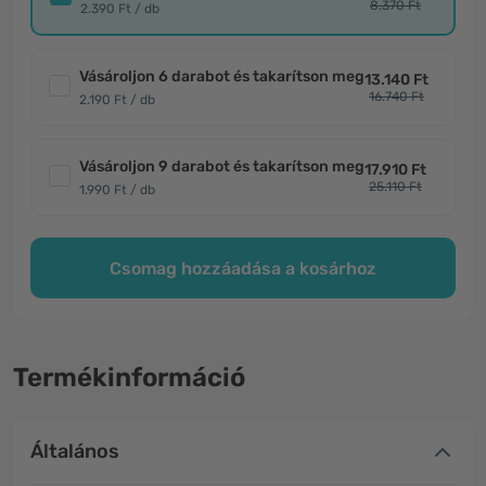
8.370 Ft
2.390 Ft / db
Vásároljon 6 darabot és takarítson meg
13.140 Ft
16.740 Ft
2.190 Ft / db
Vásároljon 9 darabot és takarítson meg
17.910 Ft
25.110 Ft
1.990 Ft / db
Csomag hozzáadása a kosárhoz
Termékinformáció
Általános