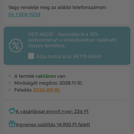
Vagy rendelje meg az alábbi telefonszámon:
06 1 808 9238
HETI AKCIÓ - Használja ki a 15%
kedvezményt a kínálatunkban található
összes termékre.
Adja hozzá a/az
HET15
kódot
A termék
raktáron
van
Minőségét megőrzi:
2028.11.10.
Feladás
2026.08.10.
A vásárlással ennyit nyer: 236 Ft
Ingyenes szállítás 14.900 Ft felett