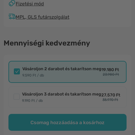
Fizetési mód
MPL, GLS futárszolgálat
Mennyiségi kedvezmény
Vásároljon 2 darabot és takarítson meg
19.180 Ft
23.980 Ft
9.590 Ft / db
Vásároljon 3 darabot és takarítson meg
27.570 Ft
35.970 Ft
9.190 Ft / db
Csomag hozzáadása a kosárhoz