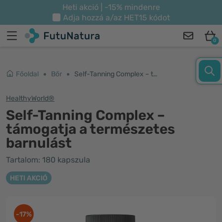
Heti akció | -15% mindenre
Adja hozzá a/az
HET15
kódot
0
Főoldal
Bőr
Self-Tanning Complex – támogatja a természetes barnulást
HealthyWorld®
Self-Tanning Complex –
támogatja a természetes
barnulást
Tartalom: 180 kapszula
HETI AKCIÓ
-17%