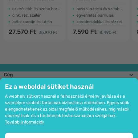
barnulást
az erősebb és szebb barnulásért
hosszan tartó és szebb barnaság
cink, réz, szelén
egyenletes barnulás
béta-karotin és lutein
karotinoidokkal és rézzel
27.570 Ft
7.590 Ft
35.970 Ft
8.490 Ft
Cég
Információk
Ez a weboldal sütiket használ
Csatlakozzon hozzánk
Segítség és megrendelések
A webhely sütiket használ a felhasználói élmény javítása és a
személyre szabott tartalmak biztosítása érdekében. Egyes sütik
elengedhetetlenek az oldal megfelelő működéséhez, míg mások
opcionálisak, és a hirdetések testreszabására szolgálnak.
Bankkártyás fizetési lehetőség. A személyes adatok garantált védelme
További információk
SSL titkosítással.
Copyright © 2012 - 2026   |   Be Healthy Group d.o.o.
Az oldal térképe
Cookie-k használata
Cookie-k beállítása