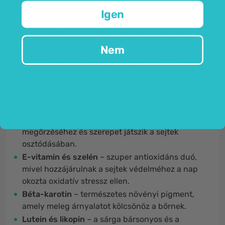
mint:
Igen
PABA
– Hagyományosan a B-vitaminok
„kísérőjeként” tisztelik, amely támogatja a bőr
szerkezetét.
Nem
L-tirozin
– Aminosav, amely a szervezetben a
melanin pigment természetes építőelemeként
(előfutáraként) szolgál.
Réz
– hozzájárul a bőr normális színéhez
(pigmentációjához).
Cink
– hozzájárul a bőr egészségének
megőrzéséhez és szerepet játszik a sejtek
osztódásában.
E-vitamin és szelén
– szuper antioxidáns duó,
mivel hozzájárulnak a sejtek védelméhez a nap
okozta oxidatív stressz ellen.
Béta-karotin
– természetes növényi pigment,
amely meleg árnyalatot kölcsönöz a bőrnek.
Lutein és likopin
– a sárga bársonyos és a