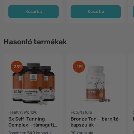
Kosárba
Kosárba
Hasonló termékek
-23%
-11%
HealthyWorld®
FutuNatura
3x Self-Tanning
Bronze Tan – barnító
Complex – támogatja
kapszulák
a természetes
összesen 540 kapszula
90 kapszula