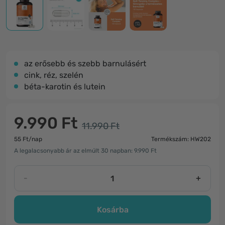
az erősebb és szebb barnulásért
cink, réz, szelén
béta-karotin és lutein
9.990 Ft
11.990 Ft
55 Ft/nap
Termékszám: HW202
A legalacsonyabb ár az elmúlt 30 napban: 9.990 Ft
-
+
Kosárba