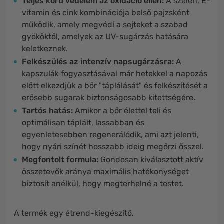
Teljes körű védelem az oxidáció ellen:
A szelén, E-
vitamin és cink kombinációja belső pajzsként
működik, amely megvédí a sejteket a szabad
gyököktől, amelyek az UV-sugárzás hatására
keletkeznek.
Felkészülés az intenzív napsugárzásra:
A
kapszulák fogyasztásával már hetekkel a napozás
előtt elkezdjük a bőr "táplálását" és felkészítését a
erősebb sugarak biztonságosabb kitettségére.
Tartós hatás:
Amikor a bőr élettel teli és
optimálisan táplált, lassabban és
egyenletesebben regenerálódik, ami azt jelenti,
hogy nyári színét hosszabb ideig megőrzi ősszel.
Megfontolt formula:
Gondosan kiválasztott aktív
összetevők aránya maximális hatékonységet
biztosít anélkül, hogy megterhelné a testet.
A termék egy étrend-kiegészítő.