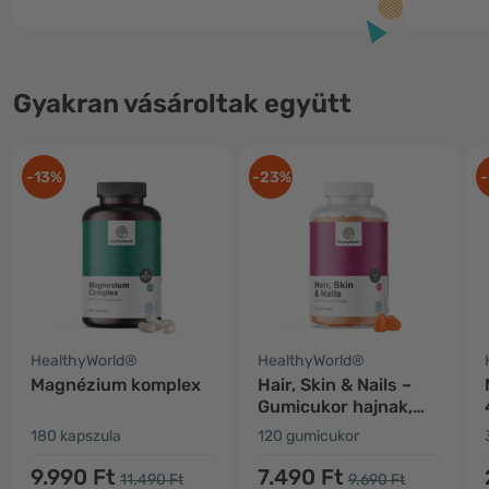
Gyakran vásároltak együtt
-13%
-23%
-
HealthyWorld®
HealthyWorld®
Magnézium komplex
Hair, Skin & Nails –
Gumicukor hajnak,
bőrnek és körmöknek
180 kapszula
120 gumicukor
9.990 Ft
7.490 Ft
11.490 Ft
9.690 Ft