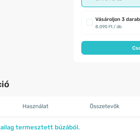
Vásároljon 3 dara
8.090 Ft / db
Cs
ió
Használat
Összetevők
iailag termesztett búzából.