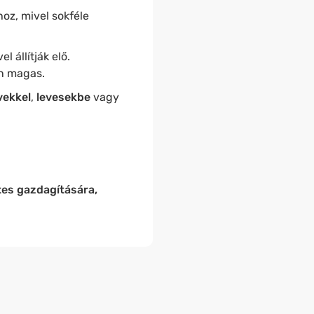
oz, mivel sokféle
 állítják elő.
en magas.
vekkel
,
levesekbe
vagy
es gazdagítására,