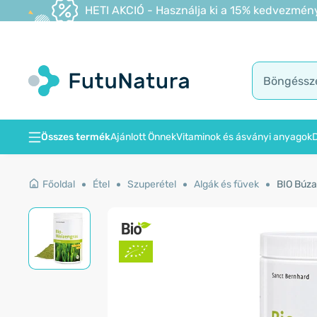
HETI AKCIÓ - Használja ki a 15% kedvezmény
Összes termék
Ajánlott Önnek
Vitaminok és ásványi anyagok
D
Főoldal
Étel
Szuperétel
Algák és füvek
BIO Búza