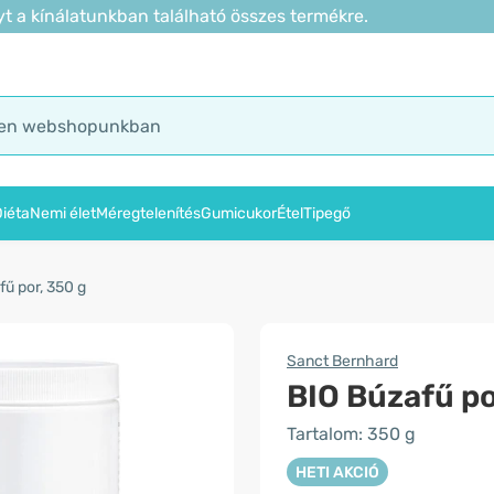
t a kínálatunkban található összes termékre.
iéta
Nemi élet
Méregtelenítés
Gumicukor
Étel
Tipegő
fű por, 350 g
Sanct Bernhard
BIO Búzafű p
Tartalom: 350 g
HETI AKCIÓ