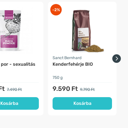
-2%
-
a
Sanct Bernhard
F
por - sexualitás
Kenderfehérje BIO
750 g
5
Ft
9.590 Ft
7.490 Ft
9.790 Ft
Kosárba
Kosárba