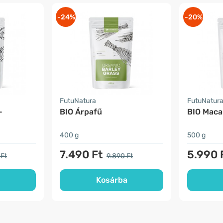
-24%
-20%
FutuNatura
FutuNatur
-
BIO Árpafű
BIO Maca 
400 g
500 g
7.490 Ft
5.990 
 Ft
9.890 Ft
Kosárba