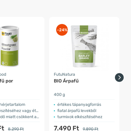
-24%
food
FutuNatura
D
fű por
BIO Árpafű
Á
400 g
1
hérjetartalom
értékes tápanyagforrás
éséhez vagy ételek kísérőjeként
fiatal árpafű levekből
idő miatt csökkent az ár
turmixok elkészítéséhez
Ft
7.490 Ft
8.290 Ft
9.890 Ft