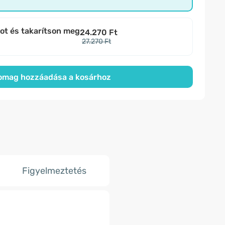
bot és takarítson meg
24.270 Ft
27.270 Ft
omag hozzáadása a kosárhoz
Figyelmeztetés