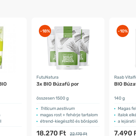
-18%
-10%
FutuNatura
Raab Vital
BIO
3x BIO Búzafű por
BIO Búza
összesen 1500 g
140 g
Triticum aestivum
Magas fe
m
magas rost + fehérje tartalom
italok elkészít
l
étrend-kiegészítő és bőrápoló
a lejárati 
18.270 Ft
7.490 
22.170 Ft