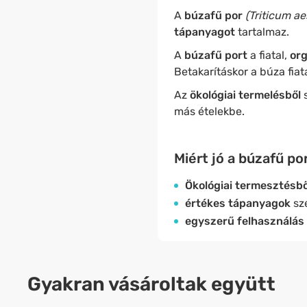
A
búzafű por
(Triticum ae
tápanyagot
tartalmaz.
A
búzafű port
a fiatal,
or
Betakarításkor a búza fia
Az
ökológiai termelésből
más ételekbe.
Miért jó a búzafű p
Ökológiai termesztésb
értékes tápanyagok
szé
egyszerű felhasználás
Gyakran vásároltak együtt