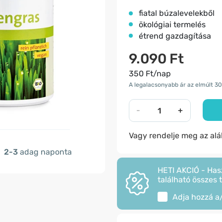
fiatal búzalevelekből
ökológiai termelés
étrend gazdagítása
9.090 Ft
350 Ft/nap
A legalacsonyabb ár az elmúlt 30
-
+
Vagy rendelje meg az al
2-3
adag naponta
HETI AKCIÓ - Has
található összes 
Adja hozzá a