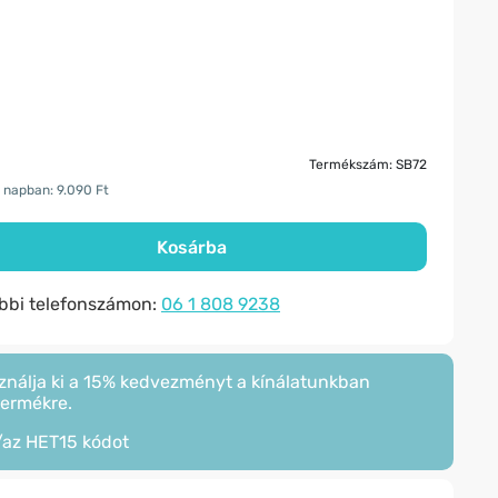
Termékszám: SB72
 napban: 9.090 Ft
Kosárba
ábbi telefonszámon:
06 1 808 9238
ználja ki a 15% kedvezményt a kínálatunkban
termékre.
/az
HET15
kódot