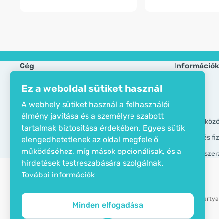
Cég
Információk
Ez a weboldal sütiket használ
Öko tanusítvány
Gyik
A webhely sütiket használ a felhasználói
Elérhetőségek
Márkák
élmény javítása és a személyre szabott
Rólunk
GDPR eszköz
tartalmak biztosítása érdekében. Egyes sütik
Szállítási és f
elengedhetetlenek az oldal megfelelő
működéséhez, míg mások opcionálisak, és a
Általános szer
hirdetések testreszabására szolgálnak.
További információk
Bankkártyás
Minden elfogadása
Copyright © 2012 - 2026   |   Be Healthy Group d.o.o.