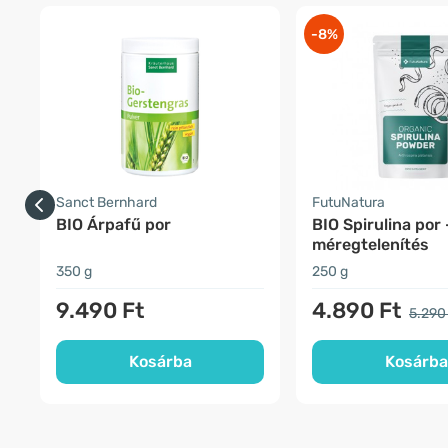
-8%
Sanct Bernhard
FutuNatura
BIO Árpafű por
BIO Spirulina por 
méregtelenítés
350 g
250 g
9.490 Ft
4.890 Ft
5.290
Kosárba
Kosárba