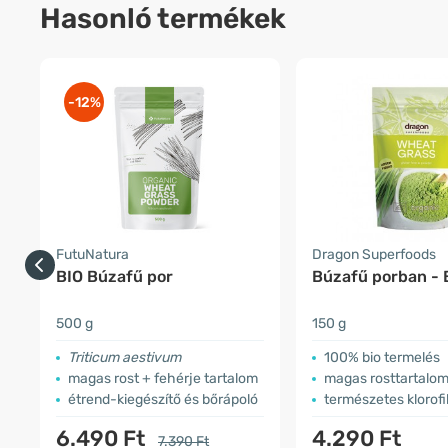
Hasonló termékek
-12%
FutuNatura
Dragon Superfoods
BIO Búzafű por
Búzafű porban - 
500 g
150 g
Triticum aestivum
100% bio termelés
magas rost + fehérje tartalom
magas rosttartalo
étrend-kiegészítő és bőrápoló
természetes klorofil
6.490 Ft
4.290 Ft
7.390 Ft