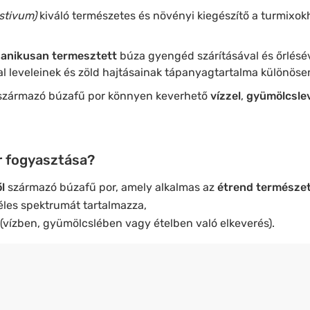
stivum)
kiváló természetes és növényi kiegészítő a turmixokh
ganikusan termesztett
búza gyengéd szárításával és őrlésével
tal leveleinek és zöld hajtásainak tápanyagtartalma különös
származó búzafű por könnyen keverhető
vízzel
,
gyümölcsle
or fogyasztása?
ől
származó búzafű por, amely alkalmas az
étrend természet
les spektrumát tartalmazza,
(vízben, gyümölcslében vagy ételben való elkeverés).