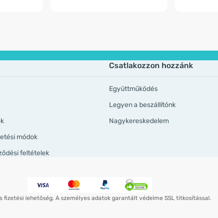
Csatlakozzon hozzánk
Együttműködés
Legyen a beszállítónk
ök
Nagykereskedelem
izetési módok
ződési feltételek
 fizetési lehetőség. A személyes adatok garantált védelme SSL titkosítással.