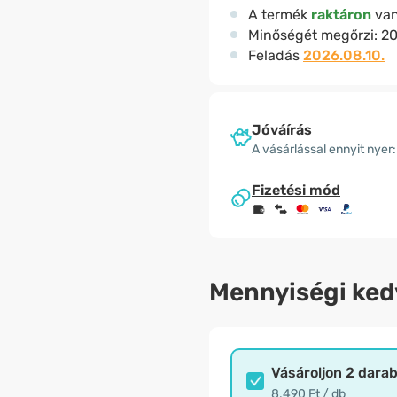
A termék
raktáron
va
Minőségét megőrzi:
20
Feladás
2026.08.10.
Jóváírás
A vásárlással ennyit nyer:
Fizetési mód
Mennyiségi ke
Vásároljon 2 dara
8.490 Ft / db