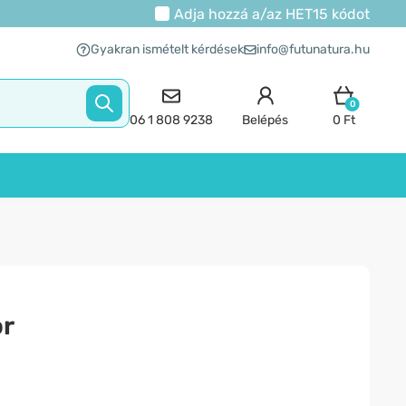
Adja hozzá a/az
HET15
kódot
Gyakran ismételt kérdések
info@futunatura.hu
0
06 1 808 9238
Belépés
0 Ft
or