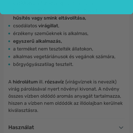
csökkenti a fáradtság
nyomait az arcon,
különböző felhasználási mód - frissítés,
hűsítés vagy smink eltávolítása,
csodálatos
virágillat
,
érzékeny szeműeknek is alkalmas,
egyszerű alkalmazás,
a terméket nem tesztelték állatokon,
alkalmas vegetáriánusok és vegánok számára,
bőrgyógyászatilag tesztelt.
A
hidrolátum
ill.
rózsavíz
(virágvíznek is nevezik)
virág párolásával nyert növényi kivonat. A növény
összes vízben oldódó aromás anyagát tartalmazza,
hiszen a vízben nem oldódók az illóolajban kerülnek
kiválasztásra.
Használat