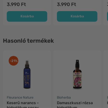
3.990 Ft
3.990 Ft
Kosárba
Kosárba
Hasonló termékek
-21%
Fleurance Nature
Bioherba
Keserű narancs -
Damaszkuszi rózsa
hidrolátum spray
hidrolátum