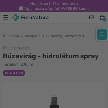
Heti akció | -16% mindenre
Adja hozzá a/az
16KEVESEBB
kódot
0
Főoldal
Arcápolás
Búzavirág - hidrolátum spray
Fleurance Nature
Búzavirág - hidrolátum spray
Tartalom: 200 ml
HETI AKCIÓ