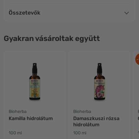
Összetevők
Gyakran vásároltak együtt
-
Bioherba
Bioherba
Kamilla hidrolátum
Damaszkuszi rózsa
hidrolátum
100 ml
100 ml