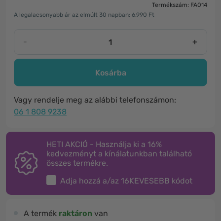
Termékszám: FA014
A legalacsonyabb ár az elmúlt 30 napban: 6.990 Ft
-
+
Kosárba
Vagy rendelje meg az alábbi telefonszámon:
06 1 808 9238
HETI AKCIÓ - Használja ki a 16%
kedvezményt a kínálatunkban található
összes termékre.
Adja hozzá a/az
16KEVESEBB
kódot
A termék
raktáron
van