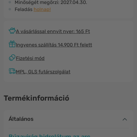
Minőségét megőrzi:
2027.04.30.
Feladás
holnap!
A vásárlással ennyit nyer: 165 Ft
Ingyenes szállítás 14.900 Ft felett
Fizetési mód
MPL, GLS futárszolgálat
Termékinformáció
Általános
Búzavirág hidrolátum az arc