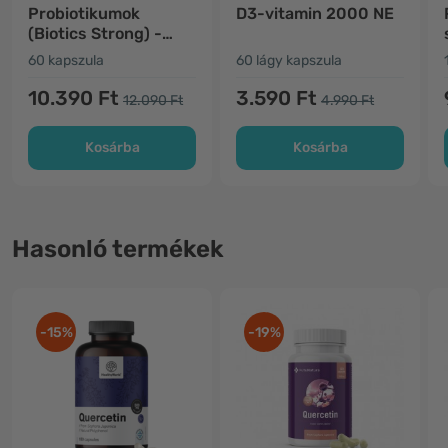
Probiotikumok
D3-vitamin 2000 NE
(Biotics Strong) -
emésztőrendszer
60 kapszula
60 lágy kapszula
10.390 Ft
3.590 Ft
12.090 Ft
4.990 Ft
Kosárba
Kosárba
Hasonló termékek
-15%
-19%