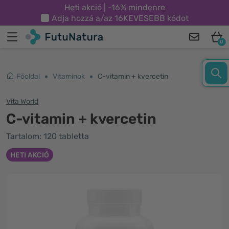
Heti akció | -16% mindenre
Adja hozzá a/az
16KEVESEBB
kódot
0
Főoldal
Vitaminok
C-vitamin + kvercetin
Vita World
C-vitamin + kvercetin
Tartalom: 120 tabletta
HETI AKCIÓ