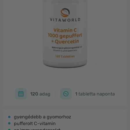
120
adag
1
tabletta naponta
gyengédebb a gyomorhoz
pufferolt C-vitamin