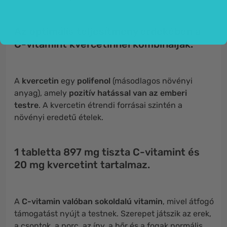
Az optimális teljesítmény érdekében a
C-vitamint kvercetinnel kombinálják.
A
kvercetin
egy
polifenol
(másodlagos növényi
anyag), amely
pozitív hatással van az emberi
testre
. A kvercetin étrendi forrásai szintén a
növényi eredetű ételek.
1 tabletta 897 mg tiszta C-vitamint és
20 mg kvercetint tartalmaz.
A
C-vitamin valóban sokoldalú vitamin
, mivel átfogó
támogatást nyújt a testnek. Szerepet játszik az erek,
a csontok, a porc, az íny, a bőr és a fogak normális