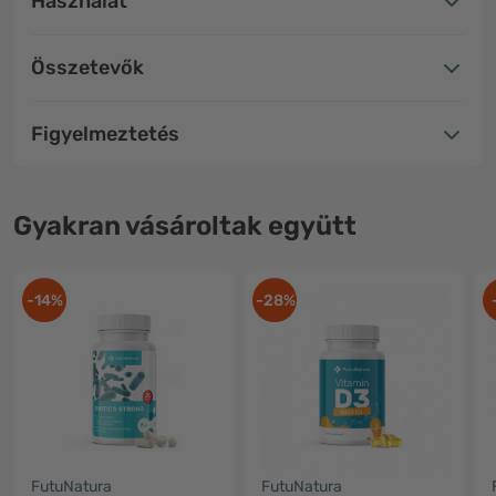
Használat
Összetevők
Figyelmeztetés
Gyakran vásároltak együtt
-14%
-28%
FutuNatura
FutuNatura