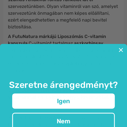
szervezetünkben. Olyan vitaminról van szó, amelyet
szervezetünk önmagában nem képes előállítani,
ezért elengedhetetlen a megfelelő napi bevitel
biztosítása.
A FutuNatura márkájú Liposzómás C-vitamin
kapszula
C-vitamint tartalmaz
aszkorbinsav
formájában, amely ennek a pótolhatatlan vitaminnak
a legoptimálisabb formája. A további hatékonyság
érdekében a kapszulákat
csipkebogyó
kivonattal
dúsítják.
Szeretne árengedményt?
Egyedülálló formula liposzómás C-
vitaminnal és csipkebogyó kivonattal.
Igen
Minden kapszula
csipkebogyó
(
Rosa canina
)
Nem
kivonatot tartalmaz – egy tüskés bokor, amelyet