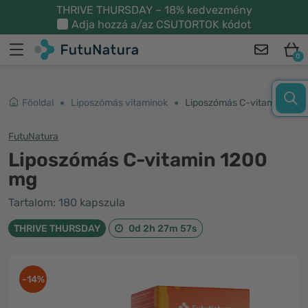
THRIVE THURSDAY – 18% kedvezmény
Adja hozzá a/az
CSUTORTOK
kódot
0
Főoldal
Liposzómás vitaminok
Liposzómás C-vitamin 1200 mg
FutuNatura
Liposzómás C-vitamin 1200
mg
Tartalom: 180 kapszula
THRIVE THURSDAY
0d 2h 27m 57s
-14%