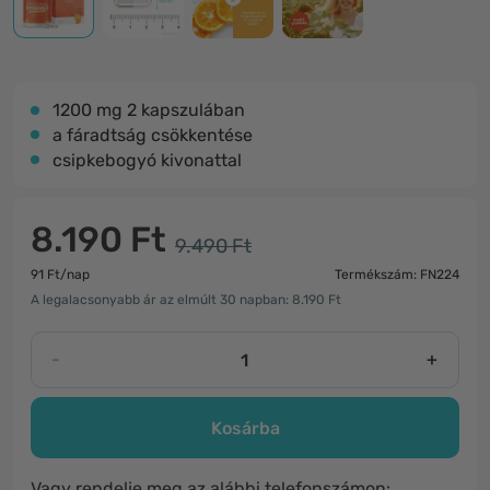
1200 mg 2 kapszulában
a fáradtság csökkentése
csipkebogyó kivonattal
8.190 Ft
9.490 Ft
91 Ft/nap
Termékszám: FN224
A legalacsonyabb ár az elmúlt 30 napban: 8.190 Ft
-
+
Kosárba
Vagy rendelje meg az alábbi telefonszámon: