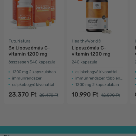
FutuNatura
HealthyWorld®
3x Liposzómás C-
Liposzómás C-
vitamin 1200 mg
vitamin 1200 mg
összsesen 540 kapszula
240 kapszula
1200 mg 2 kapszulában
csipkebogyó kivonattal
immunrendszer
immunrendszer, több energia
csipkebogyó kivonattal
1200 mg 2 kapszulában
23.370 Ft
10.990 Ft
28.470 Ft
12.890 Ft