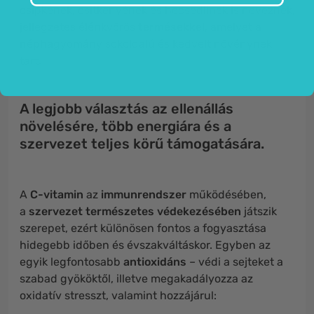
csipkének, csitkenyének és hecsedlinek is neveznek,
jellegzetes élénkvörös
termésekkel
, amelyet a
néphagyomány sokoldalú és kedvelt növénynek
tart.
A legjobb választás az ellenállás
növelésére, több energiára és a
szervezet teljes körű támogatására.
A
C-vitamin
az
immunrendszer
működésében,
a
szervezet természetes védekezésében
játszik
szerepet, ezért különösen fontos a fogyasztása
hidegebb időben és évszakváltáskor. Egyben az
egyik legfontosabb
antioxidáns
– védi a sejteket a
szabad gyököktől, illetve megakadályozza az
oxidatív stresszt, valamint hozzájárul: