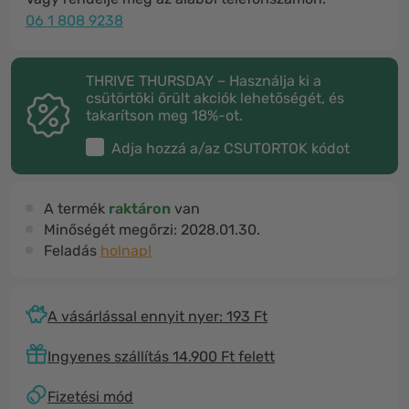
06 1 808 9238
THRIVE THURSDAY – Használja ki a
csütörtöki őrült akciók lehetőségét, és
takarítson meg 18%-ot.
Adja hozzá a/az
CSUTORTOK
kódot
A termék
raktáron
van
Minőségét megőrzi:
2028.01.30.
Feladás
holnap!
A vásárlással ennyit nyer: 193 Ft
Ingyenes szállítás 14.900 Ft felett
Fizetési mód