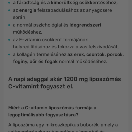
a fáradtság és a kimerültség csökkentéséhez,
az
energia
felszabadulásához az anyagcsere
során,
a normál pszichológiai és
idegrendszeri
működéshez,
az E-vitamin csökkent formájának
helyreállításához és fokozza a vas felszívódását,
a kollagén termeléséhez
az erek, csontok, porcok,
fogíny, bőr és fogak
normál működéséhez.
A napi adaggal akár 1200 mg liposzómás
C-vitamint fogyaszt el.
Miért a C-vitamin liposzómás formája a
legoptimálisabb fogyasztásra?
A liposzóma egy mikroszkopikus buborék, amely a
sejtmembránokhoz hasonlóan vízmagból és