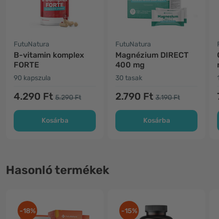
FutuNatura
FutuNatura
B-vitamin komplex
Magnézium DIRECT
FORTE
400 mg
90 kapszula
30 tasak
4.290 Ft
2.790 Ft
5.290 Ft
3.190 Ft
Kosárba
Kosárba
Hasonló termékek
-18%
-15%