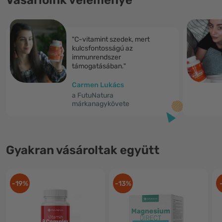
Vásárlóink véleménye
"C-vitamint szedek, mert
kulcsfontosságú az
immunrendszer
támogatásában."
Carmen Lukács
a FutuNatura
márkanagykövete
Gyakran vásároltak együtt
-19%
-13%