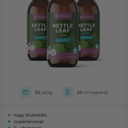
30
adag
50
ml naponta
nagy kiszerelés
csalánkivonat