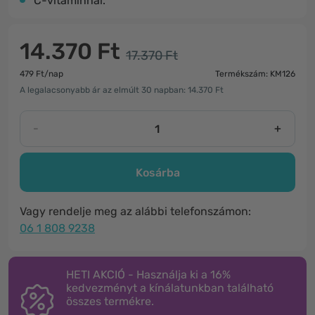
C-vitaminnal.
14.370 Ft
17.370 Ft
479 Ft/nap
Termékszám: KM126
A legalacsonyabb ár az elmúlt 30 napban: 14.370 Ft
-
+
Kosárba
Vagy rendelje meg az alábbi telefonszámon:
06 1 808 9238
HETI AKCIÓ - Használja ki a 16%
kedvezményt a kínálatunkban található
összes termékre.