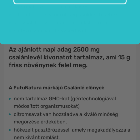
a normál pszichológiai működéshez,
a fáradtság és
kimerültség csökkentéséhez,
visszaállítja az E-vitamin redukált formáit.
és
fokozza a vas felszívódását.
Az ajánlott napi adag 2500 mg
csalánlevél kivonatot tartalmaz, ami 15 g
friss növénynek felel meg.
A FutuNatura márkájú Csalánlé előnyei:
nem tartalmaz GMO-kat (géntechnológiával
módosított organizmusokat),
citromsavat van hozzáadva a kiváló minőség
megőrzése érdekében,
hőkezelt pasztőrözéssel, amely megakadályozza a
nem kívánt romlást.