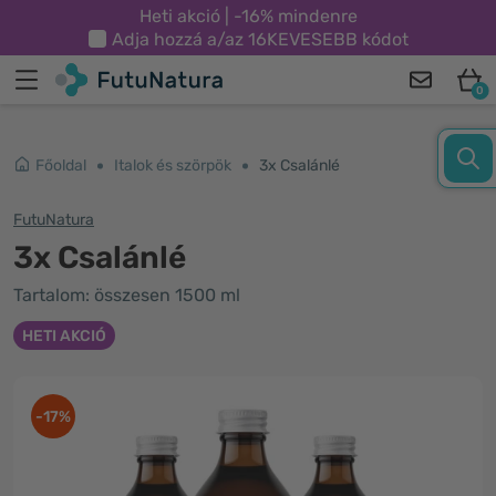
Heti akció | -16% mindenre
Adja hozzá a/az
16KEVESEBB
kódot
0
Főoldal
Italok és szörpök
3x Csalánlé
FutuNatura
3x Csalánlé
Tartalom: összesen 1500 ml
HETI AKCIÓ
-17%