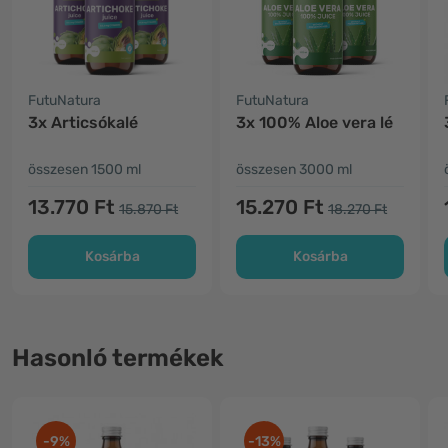
FutuNatura
FutuNatura
3x Articsókalé
3x 100% Aloe vera lé
összesen 1500 ml
összesen 3000 ml
13.770 Ft
15.270 Ft
15.870 Ft
18.270 Ft
Kosárba
Kosárba
Hasonló termékek
-9%
-13%