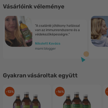
Vásárlóink véleménye
"A csalánlé jótékony hatással
van az immunrendszerre és a
védekezőképességre."
Nikolett Kovács
mami blogger
Gyakran vásároltak együtt
-13%
-16%
-