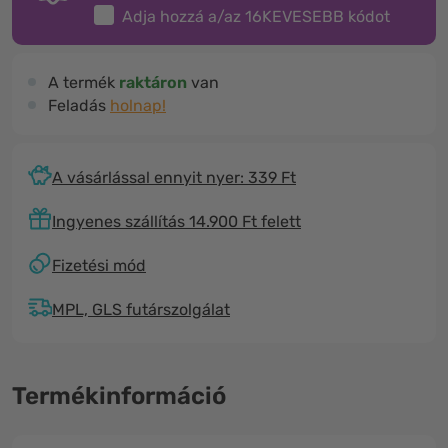
Adja hozzá a/az
16KEVESEBB
kódot
A termék
raktáron
van
Feladás
holnap!
A vásárlással ennyit nyer: 339 Ft
Ingyenes szállítás 14.900 Ft felett
Fizetési mód
MPL, GLS futárszolgálat
Termékinformáció