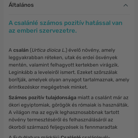
Általános
A csalánlé számos pozitív hatással van
az emberi szervezetre.
A
csalán
(
Urtica dioica L.
) évelő növény, amely
leggyakrabban réteken, utak és erdei ösvények
mentén, valamint felhagyott kertekben virágzik.
Leginkább a leveleiről ismert. Ezeket szőrszálak
borítják, amelyek olyan anyagot tartalmaznak, amely
érintkezéskor megégetnek minket.
Számos pozitív tulajdonsága
miatt a csalánt már az
ókori egyiptomiak, görögök és rómaiak is használták.
A világon ma az egyik leghasznosabbnak tartott
növény termesztéséről és felhasználásáról az
ókorból származó feljegyzések is fennmaradtak
A FutuNatura márkájú
Csalánlé
csalánlevél-