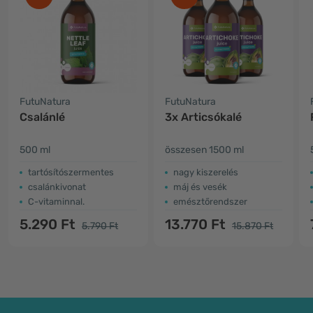
FutuNatura
FutuNatura
Csalánlé
3x Articsókalé
500 ml
összesen 1500 ml
tartósítószermentes
nagy kiszerelés
csalánkivonat
máj és vesék
C-vitaminnal.
emésztőrendszer
5.290 Ft
13.770 Ft
5.790 Ft
15.870 Ft