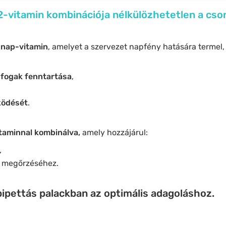
2-vitamin kombinációja nélkülözhetetlen a cso
n
nap-vitamin
, amelyet a szervezet napfény hatására termel
s
fogak fenntartása
,
ödését
.
itaminnal kombinálva,
amely hozzájárul:
,
k
megőrzéséhez.
ipettás palackban az optimális adagoláshoz.