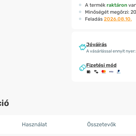
A termék
raktáron
va
Minőségét megőrzi:
20
Feladás
2026.08.10.
Jóváírás
A vásárlással ennyit nyer:
Fizetési mód
ió
Használat
Összetevők