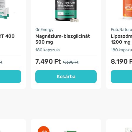
OnEnergy
FutuNatur
CT 400
Magnézium-biszglicinát
Liposzóm
300 mg
1200 mg
180 kapszula
180 kapszu
7.490 Ft
8.190 
Ft
9.690 Ft
Kosárba