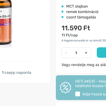
MCT olajban
remek kombináció
csont támogatás
11.590 Ft
11 Ft/nap
A legalacsonyabb ár az elmúlt 30
-
+
Vagy rendelje meg az al
1
csepp naponta
HETI AKCIÓ - Has
található összes 
Adja hozzá a