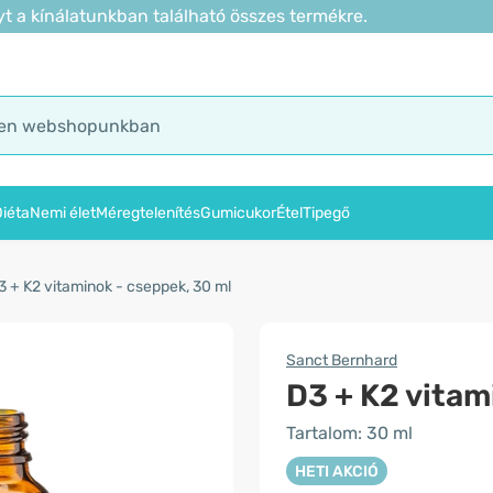
t a kínálatunkban található összes termékre.
iéta
Nemi élet
Méregtelenítés
Gumicukor
Étel
Tipegő
3 + K2 vitaminok - cseppek, 30 ml
Sanct Bernhard
D3 + K2 vitam
Tartalom: 30 ml
HETI AKCIÓ