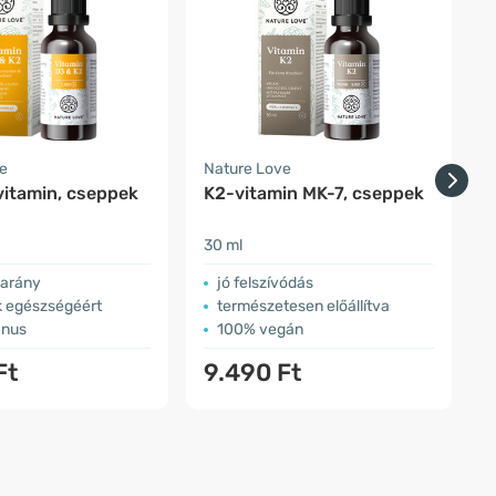
e
Nature Love
F
vitamin, cseppek
K2-vitamin MK-7, cseppek
3
30 ml
ö
 arány
jó felszívódás
k egészségéért
természetesen előállítva
ánus
100% vegán
Ft
9.490 Ft