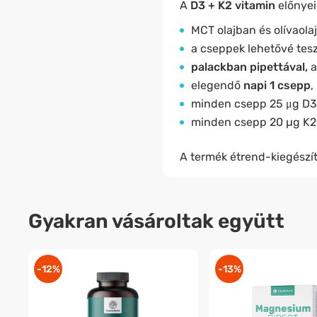
A
D3 + K2 vitamin
előnye
MCT olajban és olívaolaj
a cseppek lehetővé tesz
palackban pipettával,
a
elegendő
napi 1 csepp
,
minden csepp 25 μg D3-
minden csepp 20 µg K2-
A termék étrend-kiegészít
Gyakran vásároltak együtt
-12%
-13%