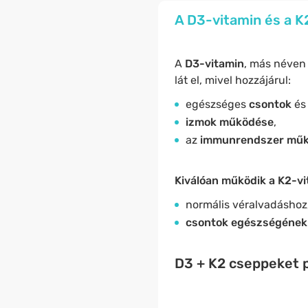
A D3-vitamin és a K
A
D3-vitamin
, más néve
lát el, mivel hozzájárul:
egészséges
csontok
é
izmok működése
,
az
immunrendszer műk
Kiválóan működik a K2-v
normális véralvadáshoz
csontok egészségéne
D3 + K2 cseppeket p