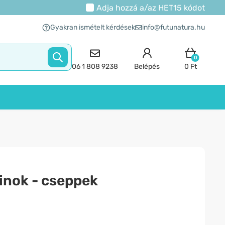
Adja hozzá a/az
HET15
kódot
Gyakran ismételt kérdések
info@futunatura.hu
0
06 1 808 9238
Belépés
0 Ft
inok - cseppek