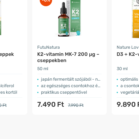
-6%
FutuNatura
Nature Lov
seppek
K2-vitamin MK-7 200 µg –
D3 + K2-
cseppekben
50 ml
30 ml
japán fermentált szójából - natto
optimális
lciferol
az egészséges csontokhoz és a véralvadáshoz
a csonto
s kortól
praktikus cseppentővel
vegetári
7.490 Ft
9.890 
0 Ft
7.990 Ft