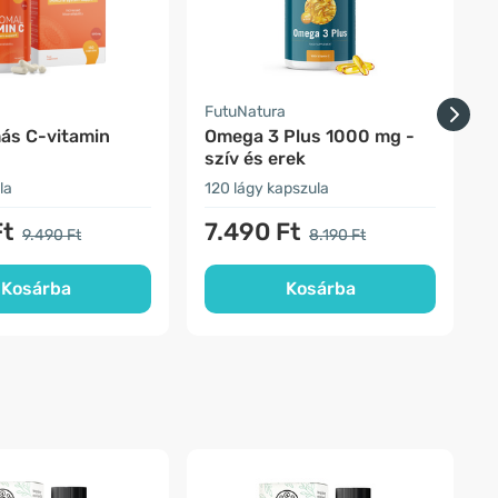
a
FutuNatura
H
ás C-vitamin
Omega 3 Plus 1000 mg -
szív és erek
la
120 lágy kapszula
1
Ft
7.490 Ft
9.490 Ft
8.190 Ft
Kosárba
Kosárba