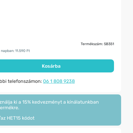
Termékszám: SB351
 napban: 11.590 Ft
Kosárba
ábbi telefonszámon:
06 1 808 9238
ználja ki a 15% kedvezményt a kínálatunkban
termékre.
/az
HET15
kódot