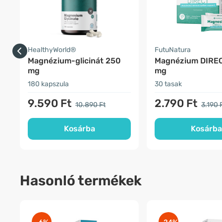
HealthyWorld®
FutuNatura
Magnézium-glicinát 250
Magnézium DIRE
mg
mg
180 kapszula
30 tasak
9.590 Ft
2.790 Ft
10.890 Ft
3.190 
Kosárba
Kosárba
Hasonló termékek