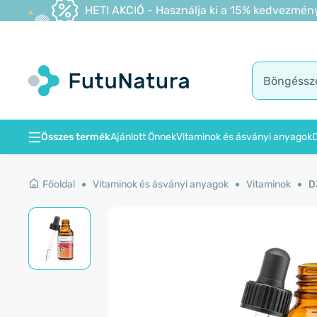
HETI AKCIÓ - Használja ki a 15% kedvezmény
Összes termék
Ajánlott Önnek
Vitaminok és ásványi anyagok
D
Főoldal
Vitaminok és ásványi anyagok
Vitaminok
D