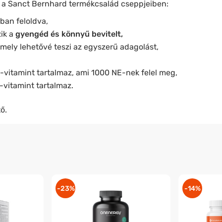
i a Sanct Bernhard termékcsalád
cseppjeiben:
ban feloldva,
ik a
gyengéd és könnyű bevitelt
,
mely lehetővé teszi az egyszerű adagolást,
vitamint tartalmaz, ami 1000 NE-nek felel meg,
vitamint tartalmaz.
ő.
-23%
-14%