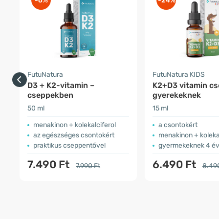
-6%
-24%
FutuNatura
FutuNatura KIDS
D3 + K2-vitamin –
K2+D3 vitamin c
cseppekben
gyerekeknek
50 ml
15 ml
menakinon + kolekalciferol
a csontokért
az egészséges csontokért
menakinon + koleka
praktikus cseppentővel
gyermekeknek 4 éve
7.490 Ft
6.490 Ft
7.990 Ft
8.49