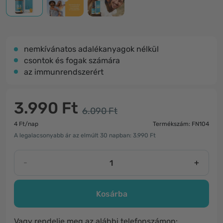
nemkívánatos adalékanyagok nélkül
csontok és fogak számára
az immunrendszerért
3.990 Ft
6.090 Ft
4 Ft/nap
Termékszám: FN104
A legalacsonyabb ár az elmúlt 30 napban: 3.990 Ft
-
+
Kosárba
Vagy rendelje meg az alábbi telefonszámon: