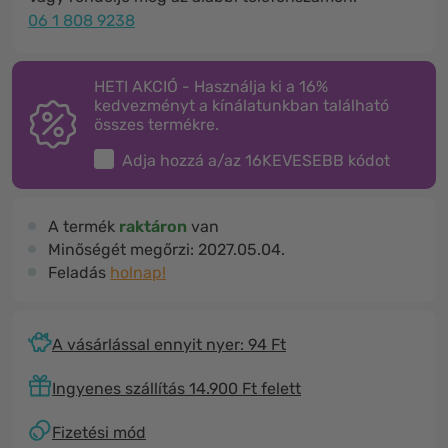
06 1 808 9238
HETI AKCIÓ - Használja ki a 16%
kedvezményt a kínálatunkban található
összes termékre.
Adja hozzá a/az
16KEVESEBB
kódot
A termék
raktáron
van
Minőségét megőrzi:
2027.05.04.
Feladás
holnap!
A vásárlással ennyit nyer: 94 Ft
Ingyenes szállítás 14.900 Ft felett
Fizetési mód