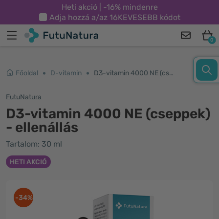
Heti akció | -16% mindenre
Adja hozzá a/az
16KEVESEBB
kódot
0
Főoldal
D-vitamin
D3-vitamin 4000 NE (cseppek) - ellenállás
FutuNatura
D3-vitamin 4000 NE (cseppek)
- ellenállás
Tartalom: 30 ml
HETI AKCIÓ
-34%