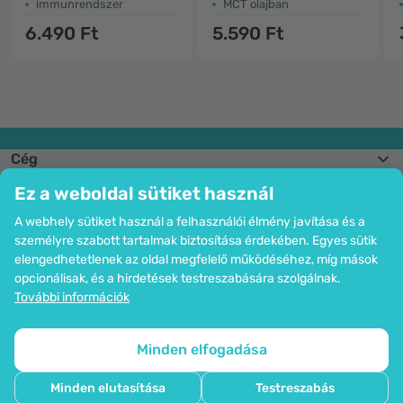
immunrendszer
MCT olajban
6.490 Ft
5.590 Ft
Cég
Információk
Ez a weboldal sütiket használ
Csatlakozzon hozzánk
Segítség és megrendelések
A webhely sütiket használ a felhasználói élmény javítása és a
személyre szabott tartalmak biztosítása érdekében. Egyes sütik
elengedhetetlenek az oldal megfelelő működéséhez, míg mások
opcionálisak, és a hirdetések testreszabására szolgálnak.
Bankkártyás fizetési lehetőség. A személyes adatok garantált védelme
További információk
SSL titkosítással.
Copyright © 2012 - 2026   |   Be Healthy Group d.o.o.
Az oldal térképe
Cookie-k használata
Cookie-k beállítása
Minden elfogadása
Minden elutasítása
Testreszabás