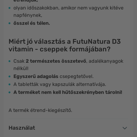
olyan időszakokban, amikor nem vagyunk kitéve
napfénynek,
ősszel és télen.
Miért jó választás a FutuNatura D3
vitamin - cseppek formájában?
Csak
2 természetes összetevő
, adalékanyagok
nélkül!
Egyszerű adagolás
csepegtetővel.
A tabletták vagy kapszulák alternatívája.
A terméket nem kell hűtőszekrényben tárolni!
A termék étrend-kiegészítő.
Használat