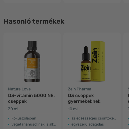
Hasonló termékek
Nature Love
Zein Pharma
D3-vitamin 5000 NE,
D3 cseppek
cseppek
gyermekeknek
30 ml
10 ml
kókuszolajban
az egészséges csontokért és fogakért
vegetáriánusoknak is alkalmas
egyszerű adagolás