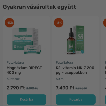
Gyakran vásároltak együtt
-13%
-6%
-
FutuNatura
FutuNatura
Magnézium DIRECT
K2-vitamin MK-7 200
400 mg
µg – cseppekben
30 tasak
50 ml
2.790 Ft
7.490 Ft
3.190 Ft
7.990 Ft
Kosárba
Kosárba