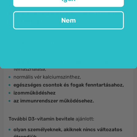
Nagyszerű választás az extra D3-vitamin
Nem
bevitelhez!
A D-vitamin azért fontos a szervezet számára,
mert hozzájárul:
a kalcium és a foszfor normális felszívódása /
felhasználása,
normális vér kalciumszinthez,
egészséges csontok és fogak fenntartásahoz,
izomműködéshez
az immunrendszer működésehez.
További D3-vitamin bevitele
ajánlott:
olyan személyeknek, akiknek nincs változatos
étrendjük,