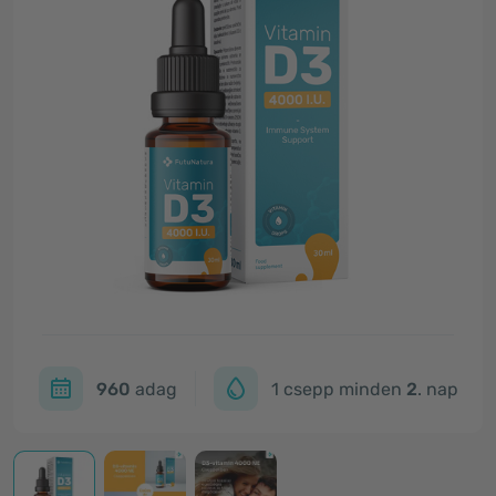
960
adag
1 csepp minden
2
. nap