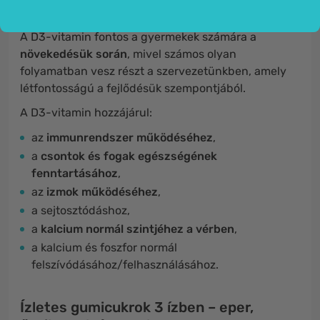
A D3-vitamin fontos a gyermekek számára a
növekedésük során
, mivel számos olyan
folyamatban vesz részt a szervezetünkben, amely
létfontosságú a fejlődésük szempontjából.
A D3-vitamin hozzájárul:
az
immunrendszer működéséhez
,
a
csontok és fogak egészségének
fenntartásához
,
az
izmok működéséhez
,
a sejtosztódáshoz,
a
kalcium normál szintjéhez a vérben
,
a kalcium és foszfor normál
felszívódásához/felhasználásához.
Ízletes gumicukrok 3 ízben – eper,