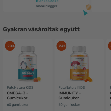
Bianka Cseke
mami blogger
Gyakran vásároltak együtt
-20%
-24%
-
FutuNatura KIDS
FutuNatura KIDS
OMEGA-3 –
IMMUNITY -
Gumicukor
Gumicukor
gyerekeknek
gyerekeknek az
60 gumicukor
60 gumicukor
immunrendszer