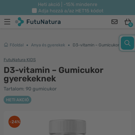
Heti akció | -15% mindenre
Adja hozzá a/az
HET15
kódot
0
Főoldal
Anya és gyerekek
D3-vitamin – Gumicukor gyerekeknek
FutuNatura KIDS
D3-vitamin – Gumicukor
gyerekeknek
Tartalom: 90 gumicukor
HETI AKCIÓ
-24%