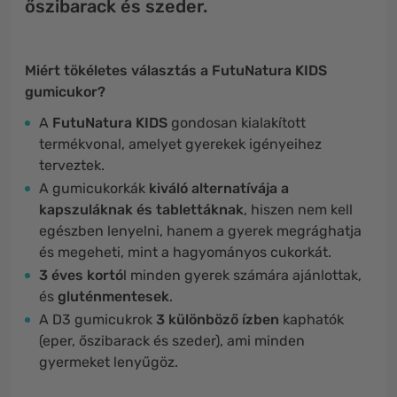
őszibarack és szeder.
Miért tökéletes választás a FutuNatura KIDS
gumicukor?
A
FutuNatura KIDS
gondosan kialakított
termékvonal, amelyet gyerekek igényeihez
terveztek.
A gumicukorkák
kiváló alternatívája a
kapszuláknak és tablettáknak
, hiszen nem kell
egészben lenyelni, hanem a gyerek megrághatja
és megeheti, mint a hagyományos cukorkát.
3 éves kortó
l minden gyerek számára ajánlottak,
és
gluténmentesek
.
A D3 gumicukrok
3 különböző ízben
kaphatók
(eper, őszibarack és szeder), ami minden
gyermeket lenyűgöz.