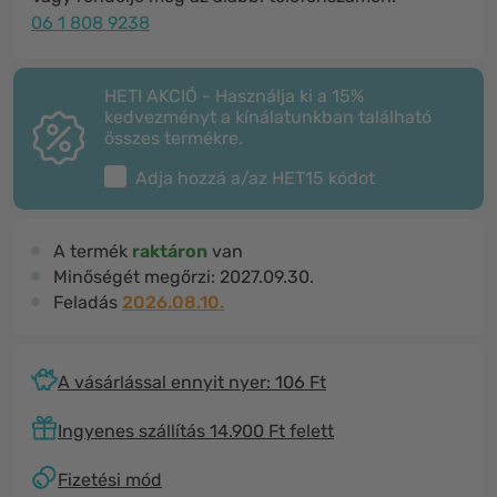
06 1 808 9238
HETI AKCIÓ - Használja ki a 15%
kedvezményt a kínálatunkban található
összes termékre.
Adja hozzá a/az
HET15
kódot
A termék
raktáron
van
Minőségét megőrzi:
2027.09.30.
Feladás
2026.08.10.
A vásárlással ennyit nyer: 106 Ft
Ingyenes szállítás 14.900 Ft felett
Fizetési mód