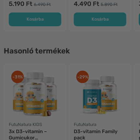
számára
5.190 Ft
4.490 Ft
6.490 Ft
5.890 Ft
Kosárba
Kosárba
Hasonló termékek
-31%
-29%
FutuNatura KIDS
FutuNatura
3x D3-vitamin –
D3-vitamin Family
Gumicukor
pack