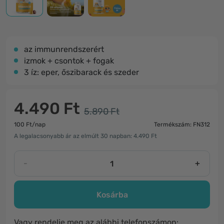
az immunrendszerért
izmok + csontok + fogak
3 íz: eper, őszibarack és szeder
4.490 Ft
5.890 Ft
100 Ft/nap
Termékszám: FN312
A legalacsonyabb ár az elmúlt 30 napban: 4.490 Ft
-
+
Kosárba
Vagy rendelje meg az alábbi telefonszámon: