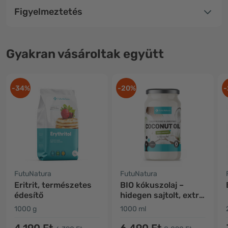
Figyelmeztetés
Gyakran vásároltak együtt
-34%
-20%
-
FutuNatura
FutuNatura
Eritrit, természetes
BIO kókuszolaj –
édesítő
hidegen sajtolt, extra
szűz
1000 g
1000 ml