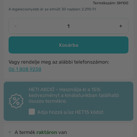
Termékszám: SM100
A legalacsonyabb ár az elmúlt 30 napban: 2.290 Ft
-
+
Kosárba
Vagy rendelje meg az alábbi telefonszámon:
06 1 808 9238
HETI AKCIÓ - Használja ki a 15%
kedvezményt a kínálatunkban található
összes termékre.
Adja hozzá a/az
HET15
kódot
A termék
raktáron
van