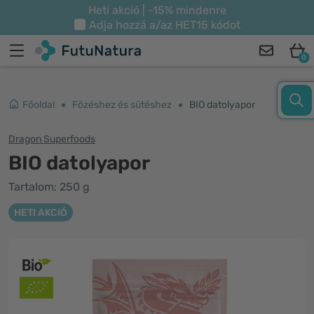
Heti akció | -15% mindenre
Adja hozzá a/az
HET15
kódot
0
Főoldal
Főzéshez és sütéshez
BIO datolyapor
Dragon Superfoods
BIO datolyapor
Tartalom: 250 g
HETI AKCIÓ