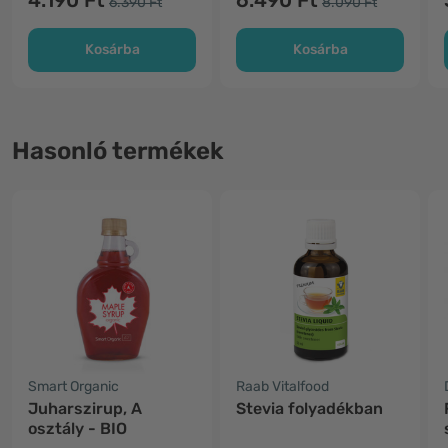
4.190 Ft
6.490 Ft
6.390 Ft
8.090 Ft
Kosárba
Kosárba
Hasonló termékek
Smart Organic
Raab Vitalfood
Juharszirup, A
Stevia folyadékban
osztály - BIO