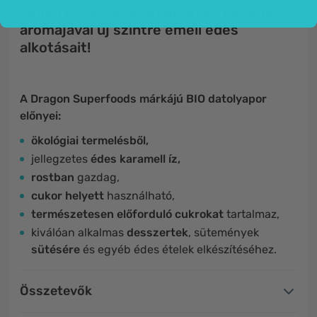
Finom összetevő, amely édes karamell
aromájával új szintre emeli édes
alkotásait!
A Dragon Superfoods márkájú BIO datolyapor
előnyei:
ökológiai termelésből,
jellegzetes
édes karamell íz,
rostban
gazdag,
cukor helyett
használható,
természetesen előforduló cukrokat
tartalmaz,
kiválóan alkalmas
desszertek
, sütemények
sütésére
és egyéb édes ételek elkészítéséhez.
Összetevők