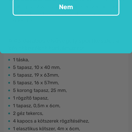
Nem
Ideális sportolók, edzők vagy oktatók számára, akik
mindig felkészültek szeretnének lenni a lehetséges
sérülésekre.
A 43 darabos elsősegély sportkészlet a
következőket tartalmazza:
1 táska,
5 tapasz, 10 x 40 mm,
5 tapasz, 19 x 63mm,
5 tapasz, 16 x 57mm,
5 korong tapasz, 25 mm,
1 rögzítő tapasz,
1 tapasz, 0,5m x 6cm,
2 géz tekercs,
4 kapocs a kötszerek rögzítéséhez,
1 elasztikus kötszer, 4m x 6cm,