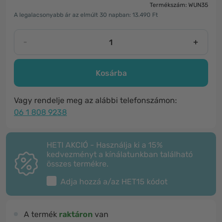
Termékszám: WUN35
A legalacsonyabb ár az elmúlt 30 napban: 13.490 Ft
-
+
Kosárba
Vagy rendelje meg az alábbi telefonszámon:
06 1 808 9238
HETI AKCIÓ - Használja ki a 15%
kedvezményt a kínálatunkban található
összes termékre.
Adja hozzá a/az
HET15
kódot
A termék
raktáron
van