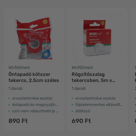
WUNDmed
WUNDmed
Öntapadó kötszer
Rögzítőszalag
tekercs, 2.5cm széles
tekercsben, 5m x
2.5cm
1 darab
1 darab
orvostechnikai eszköz
orvostechnikai eszköz
öntapadó és megnyújtható
fájdalommentes eltávolítás
szín nem választható (a képen látható szín csak illusztráció)
átlátszó
890 Ft
690 Ft