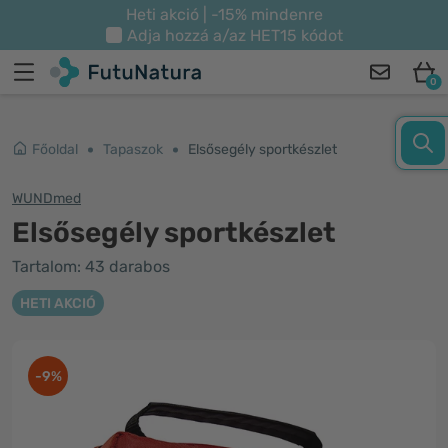
Heti akció | -15% mindenre
Adja hozzá a/az
HET15
kódot
0
Főoldal
Tapaszok
Elsősegély sportkészlet
WUNDmed
Elsősegély sportkészlet
Tartalom: 43 darabos
HETI AKCIÓ
-9%