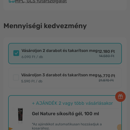
MPL, GLS futárszolgálat
Mennyiségi kedvezmény
Vásároljon 2 darabot és takarítson meg
12.180 Ft
14.580 Ft
6.090 Ft / db
Vásároljon 3 darabot és takarítson meg
16.770 Ft
21.870 Ft
5.590 Ft / db
+ AJÁNDÉK 2 vagy több vásárlásakor
Gel Nature síkosító gél, 100 ml
*Az ajándékot automatikusan hozzáadjuk a
kosarához.