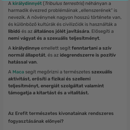
A
királydinnyét
(
Tribulus terrestris
) néhányan a
harmadik évezred problémáinak „ellenszerének” is
nevezik. A növénynek nagyon hosszú története van,
és különböző kultúrák és civilizćiók is használták a
libidó
és az
általános jólét javítására
. Elősegíti a
nemi vágyat és a szexuális teljesítményt
.
A
királydinnye
emellett segít
fenntartani a szív
normál állapotát
, és az
idegrendszerre is pozitív
hatással van
.
A
Maca
segít megőrizni a természetes
szexuális
aktivitást, erősíti a fizikai és szellemi
teljesítményt, energiát szolgáltat valamint
támogatja a kitartást és a vitalitást.
Az Erefit természetes kivonatainak rendszeres
fogyasztásának előnyei?