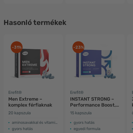
Hasonló termékek
-31%
-23%
Erefit®
Erefit®
Men Extreme –
INSTANT STRONG –
komplex férfiaknak
Performance Boost,
komplex férfiaknak
20 kapszula
15 kapszula
aminosavakkal és vitaminokkal
gyors hatás
gyors hatás
egyedi formula