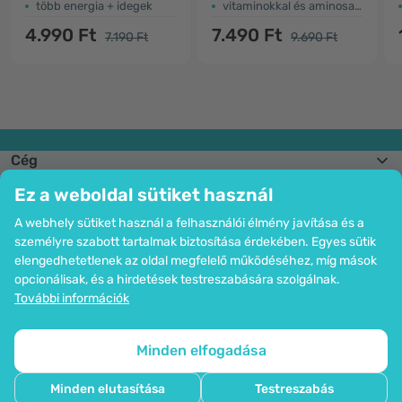
több energia + idegek
vitaminokkal és aminosavakkal
4.990 Ft
7.490 Ft
7.190 Ft
9.690 Ft
Cég
Információk
Ez a weboldal sütiket használ
Csatlakozzon hozzánk
Segítség és megrendelések
A webhely sütiket használ a felhasználói élmény javítása és a
személyre szabott tartalmak biztosítása érdekében. Egyes sütik
elengedhetetlenek az oldal megfelelő működéséhez, míg mások
opcionálisak, és a hirdetések testreszabására szolgálnak.
Bankkártyás fizetési lehetőség. A személyes adatok garantált védelme
További információk
SSL titkosítással.
Copyright © 2012 - 2026   |   Be Healthy Group d.o.o.
Az oldal térképe
Cookie-k használata
Cookie-k beállítása
Minden elfogadása
Minden elutasítása
Testreszabás