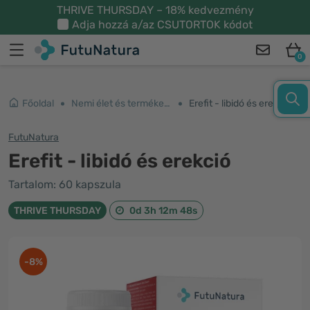
THRIVE THURSDAY – 18% kedvezmény
Adja hozzá a/az
CSUTORTOK
kódot
0
Főoldal
Nemi élet és termékenység
Erefit - libidó és erekció
FutuNatura
Erefit - libidó és erekció
Tartalom: 60 kapszula
THRIVE THURSDAY
0d 3h 12m 47s
-8%