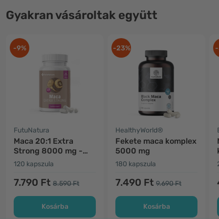
Gyakran vásároltak együtt
-9%
-23%
-
FutuNatura
HealthyWorld®
Maca 20:1 Extra
Fekete maca komplex
Strong 8000 mg -
5000 mg
energia és szexuális
120 kapszula
180 kapszula
erő
7.790 Ft
7.490 Ft
8.590 Ft
9.690 Ft
Kosárba
Kosárba