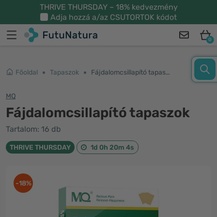
THRIVE THURSDAY – 18% kedvezmény
Adja hozzá a/az
CSUTORTOK
kódot
0
Főoldal
Tapaszok
Fájdalomcsillapító tapaszok
MQ
Fájdalomcsillapító tapaszok
Tartalom: 16 db
THRIVE THURSDAY
1d 0h 20m 4s
-18%