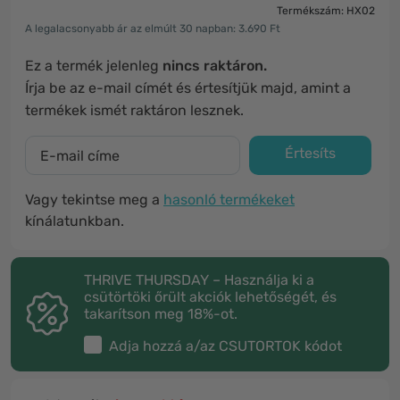
Termékszám: HX02
A legalacsonyabb ár az elmúlt 30 napban: 3.690 Ft
Ez a termék jelenleg
nincs raktáron.
Írja be az e-mail címét és értesítjük majd, amint a
termékek ismét raktáron lesznek.
Értesíts
Vagy tekintse meg a
hasonló termékeket
kínálatunkban.
THRIVE THURSDAY – Használja ki a
csütörtöki őrült akciók lehetőségét, és
takarítson meg 18%-ot.
Adja hozzá a/az
CSUTORTOK
kódot