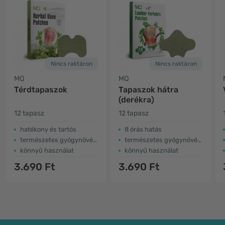
Nincs raktáron
Nincs raktáron
MQ
MQ
Térdtapaszok
Tapaszok hátra
(derékra)
12 tapasz
12 tapasz
hatékony és tartós
8 órás hatás
természetes gyógynövényekből
természetes gyógynövényekből
könnyű használat
könnyű használat
3.690 Ft
3.690 Ft