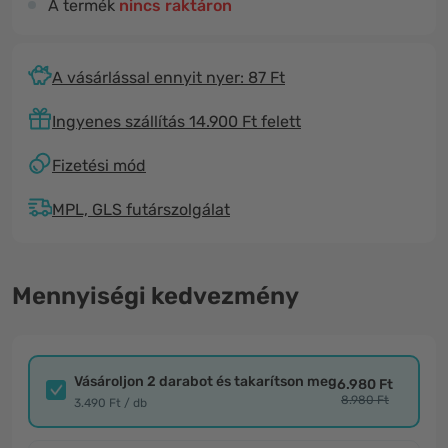
A termék
nincs raktáron
A vásárlással ennyit nyer: 87 Ft
Ingyenes szállítás 14.900 Ft felett
Fizetési mód
MPL, GLS futárszolgálat
Mennyiségi kedvezmény
Vásároljon 2 darabot és takarítson meg
6.980 Ft
8.980 Ft
3.490 Ft / db