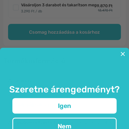
Vásároljon 3 darabot és takarítson meg
9.870 Ft
13.470 Ft
3.290 Ft / db
Csomag hozzáadása a kosárhoz
Termékinformáció
Általános
Szeretne árengedményt?
Tapaszok az izmok, a hát és a váll
fájdalmáinak enyhítésére.
Igen
A
fájdalomcsillapító
tapaszok
bevált és hatékony
Nem