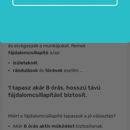
megoldás azok számára, akik
izom
-,
hát
- vagy
vállfájdalmat
tapasztalnak. Szerkezetüknek
köszönhetően
hosszú
távú
fájdalomcsillapításra
szolgálnak ezeken a területeken.
Egyszerűen helyezze fel a tapaszt a kívánt helyre,
hagyja, hogy összetevői
felszívódjanak a bőrben
,
és elvégezzék a munkájukat. Remek
fájdalomcsillapító
a/az:
ízületeknél
,
rándulások
és
törések
esetén ...
1 tapasz akár 8 órás, hosszú távú
fájdalomcsillapítást biztosít.
Miért a fájdalomcsillapító tapaszok a jó választás?
Akár
8 órás aktív működést
biztosítanak.