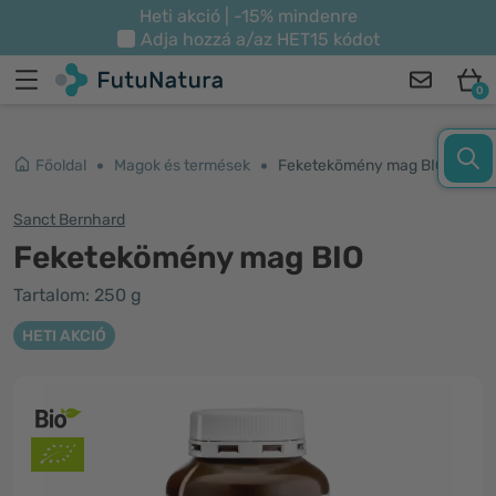
Heti akció | -15% mindenre
Adja hozzá a/az
HET15
kódot
0
Főoldal
Magok és termések
Feketekömény mag BIO
Sanct Bernhard
Feketekömény mag BIO
Tartalom: 250 g
HETI AKCIÓ