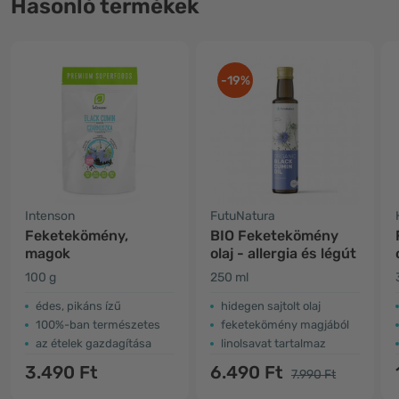
Hasonló termékek
-19%
Intenson
FutuNatura
Feketekömény,
BIO Feketekömény
magok
olaj - allergia és légút
100 g
250 ml
édes, pikáns ízű
hidegen sajtolt olaj
100%-ban természetes
feketekömény magjából
az ételek gazdagítása
linolsavat tartalmaz
3.490 Ft
6.490 Ft
7.990 Ft