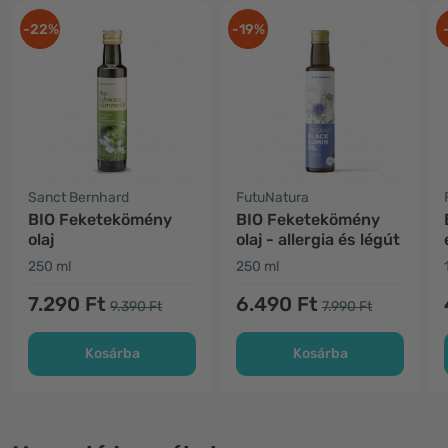
-22%
-19%
Sanct Bernhard
FutuNatura
BIO Feketekömény
BIO Feketekömény
olaj
olaj - allergia és légút
250 ml
250 ml
7.290 Ft
6.490 Ft
9.390 Ft
7.990 Ft
Kosárba
Kosárba