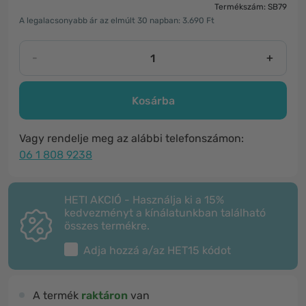
Termékszám: SB79
A legalacsonyabb ár az elmúlt 30 napban: 3.690 Ft
-
+
Kosárba
Vagy rendelje meg az alábbi telefonszámon:
06 1 808 9238
HETI AKCIÓ - Használja ki a 15%
kedvezményt a kínálatunkban található
összes termékre.
Adja hozzá a/az
HET15
kódot
A termék
raktáron
van