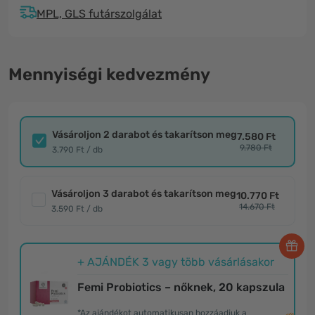
MPL, GLS futárszolgálat
Mennyiségi kedvezmény
Vásároljon 2 darabot és takarítson meg
7.580 Ft
9.780 Ft
3.790 Ft / db
Vásároljon 3 darabot és takarítson meg
10.770 Ft
14.670 Ft
3.590 Ft / db
+ AJÁNDÉK 3 vagy több vásárlásakor
Femi Probiotics – nőknek, 20 kapszula
*Az ajándékot automatikusan hozzáadjuk a