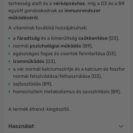
terhesség alatt és a
vérképzéshez
, míg a D3 és a B9
együtt gondoskodnak az
immunrendszer
működéséről
.
A vitaminok továbbá hozzájárulnak:
a
fáradtság
és a kimerültség
csökkentése
(D3),
normál
pszichológiai
működés
(B9),
egészséges fogak és csontok fenntartása (D3),
izomműködés
(D3),
a vér normál kalciumszintje és a kalcium és foszfor
normál felszívódása/felhasználása (D3),
sejtosztódás (B9),
homocisztein metabolizmus és savszintézis (B9).
A termék étrend-kiegészítő.
Használat