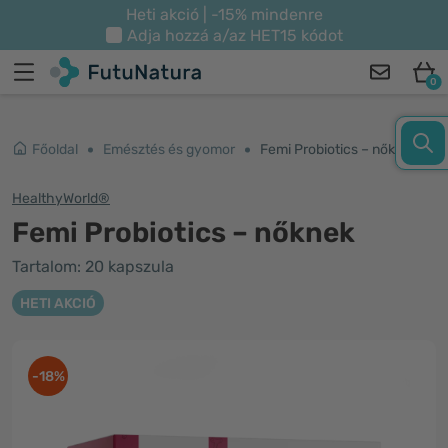
Heti akció | -15% mindenre
Adja hozzá a/az
HET15
kódot
0
Főoldal
Emésztés és gyomor
Femi Probiotics – nőknek
HealthyWorld®
Femi Probiotics – nőknek
Tartalom: 20 kapszula
HETI AKCIÓ
-18%