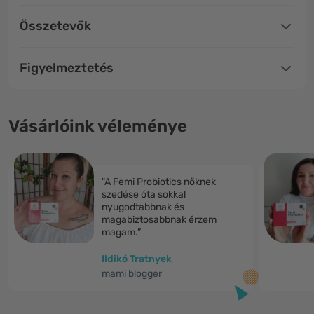
Összetevők
Figyelmeztetés
Vásárlóink véleménye
"A Femi Probiotics nőknek
szedése óta sokkal
nyugodtabbnak és
magabiztosabbnak érzem
magam.”
Ildikó Tratnyek
mami blogger