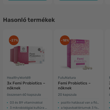
Hasonló termékek
-27%
-18%
HealthyWorld®
FutuNatura
3x Femi Probiotics –
Femi Probiotics –
nőknek
nőknek
összesen 60 kapszula
20 kapszula
D3 és B9 vitaminokkal
pozitív hatással van a flórára
3 mikrobiológiai kultúra kolónia
a tejsavbaktériumok 3 formája