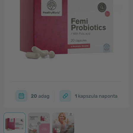
20
adag
1
kapszula naponta