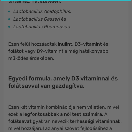
tartalmaz
,
nevezetesen:
Lactobacillus Acidophilus,
Lactobacillus Gasseri
és
Lactobacillus Rhamnosus.
Ezen felül hozzáadtak
inulint
,
D3-vitamint
és
folátot
vagy B9-vitamint a még hatékonyabb
működés érdekében.
Egyedi formula, amely D3 vitaminnal és
folátsavval van gazdagítva.
Ezen két vitamin kombinációja nem véletlen, mivel
ezek a
legfontosabbak a női test számára
. A
folátsavat
gyakran nevezik
terhességi vitaminnak
,
mivel hozzájárul az anyai szövet fejlődéséhez a