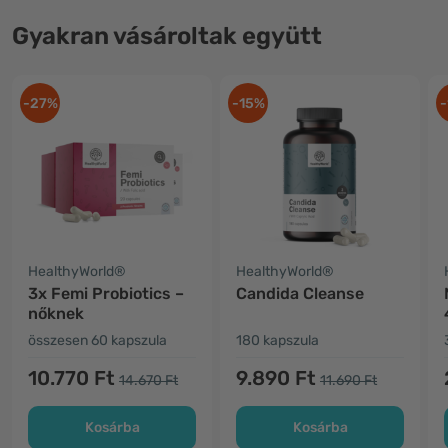
Gyakran vásároltak együtt
-27%
-15%
-
HealthyWorld®
HealthyWorld®
3x Femi Probiotics –
Candida Cleanse
nőknek
összesen 60 kapszula
180 kapszula
10.770 Ft
9.890 Ft
14.670 Ft
11.690 Ft
Kosárba
Kosárba