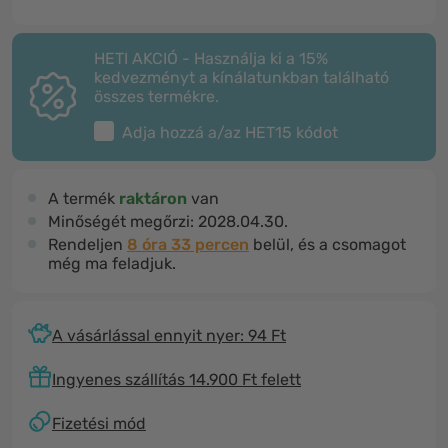
HETI AKCIÓ - Használja ki a 15%
kedvezményt a kínálatunkban található
összes termékre.
Adja hozzá a/az
HET15
kódot
A termék
raktáron
van
Minőségét megőrzi:
2028.04.30.
Rendeljen
8 óra 33 percen
belül, és a csomagot
még ma feladjuk.
A vásárlással ennyit nyer: 94 Ft
Ingyenes szállítás 14.900 Ft felett
Fizetési mód