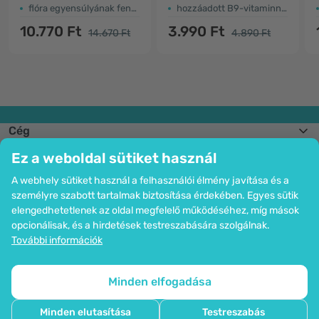
flóra egyensúlyának fenntartása
hozzáadott B9-vitaminnal – folsavval
10.770 Ft
3.990 Ft
14.670 Ft
4.890 Ft
Cég
Információk
Ez a weboldal sütiket használ
Csatlakozzon hozzánk
Segítség és megrendelések
A webhely sütiket használ a felhasználói élmény javítása és a
személyre szabott tartalmak biztosítása érdekében. Egyes sütik
elengedhetetlenek az oldal megfelelő működéséhez, míg mások
opcionálisak, és a hirdetések testreszabására szolgálnak.
Bankkártyás fizetési lehetőség. A személyes adatok garantált védelme
További információk
SSL titkosítással.
Copyright © 2012 - 2026   |   Be Healthy Group d.o.o.
Az oldal térképe
Cookie-k használata
Cookie-k beállítása
Minden elfogadása
Minden elutasítása
Testreszabás