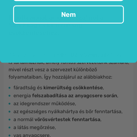
Nem
Riboflavinnal, amely hozzájárul a
fáradtság és kimerültség
csökkentéséhez.
A kapszulák a Fo-Ti mellett
B2-vitamint
(riboflavint)
is tartalmaznak, amely fontos szervezetünk számára,
mivel részt vesz a szervezet különböző
folyamataiban. Így hozzájárul az alábbiakhoz:
fáradtság és
kimerültség csökkentése
,
energia
felszabadítása az anyagcsere során
,
az idegrendszer működése,
az egészséges nyálkahártya és bőr fenntartása,
a normál
vörösvértestek fenntartása
,
a látás megőrzése,
vas anyagcsere,