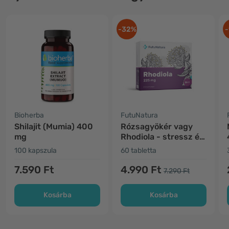
-32%
-
Bioherba
FutuNatura
Shilajit (Mumia) 400
Rózsagyökér vagy
mg
Rhodiola - stressz és
hangulat
100 kapszula
60 tabletta
7.590 Ft
4.990 Ft
7.290 Ft
Kosárba
Kosárba