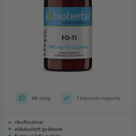
60
adag
1
kapszula naponta
riboflavinnal
előkészített gyökerek