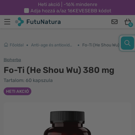
Heti akció | -16% mindenre
Adja hozzá a/az
16KEVESEBB
kódot
0
Főoldal
Anti-age és antioxidánsok
Fo-Ti (He Shou Wu) 380 mg
Bioherba
Fo-Ti (He Shou Wu) 380 mg
Tartalom: 60 kapszula
HETI AKCIÓ