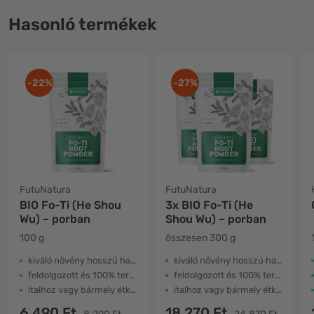
Hasonló termékek
-22%
-27%
FutuNatura
FutuNatura
BIO Fo-Ti (He Shou
3x BIO Fo-Ti (He
Wu) – porban
Shou Wu) – porban
100 g
összesen 300 g
kiváló növény hosszú hagyománnyal
kiváló növény hosszú hagyománnyal
feldolgozott és 100% természetes He Shou Wu
feldolgozott és 100% természetes He Shou Wu
italhoz vagy bármely étkezés kiegészítéséhez
italhoz vagy bármely étkezés kiegészítéséhez
6.490 Ft
18.270 Ft