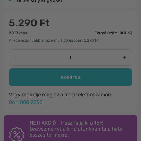
fürtös sülyfű gyökér
5.290 Ft
88 Ft/nap
Termékszám: BH060
A legalacsonyabb ár az elmúlt 30 napban: 5.290 Ft
-
+
Kosárba
Vagy rendelje meg az alábbi telefonszámon:
06 1 808 9238
HETI AKCIÓ - Használja ki a 16%
kedvezményt a kínálatunkban található
összes termékre.