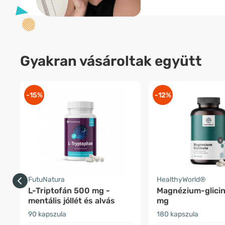
Gyakran vásároltak együtt
-15%
-12%
FutuNatura
HealthyWorld®
L-Triptofán 500 mg -
Magnézium-glici
mentális jóllét és alvás
mg
90 kapszula
180 kapszula