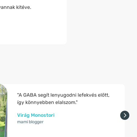
vannak kitéve.
"A GABA segít lenyugodni lefekvés előtt,
így könnyebben elalszom."
Virág Monostori
mami blogger