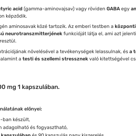
yric acid
(gamma-aminovajsav) vagy röviden
GABA
egy
a
n képződik.
gén aminosavak közé tartozik. Az emberi testben a
központi
sú neurotranszmitterjének
funkcióját látja el, ami azt jelen
esztül.
trációjának növelésével a tevékenységek lelassulnak, és
a t
 valamint a
testi és szellemi stressznek
való kitettségével c
00 mg 1 kapszulában.
álatának előnyei:
-ban készült,
 adagolható és fogyasztható,
 kapszulában
és 90 kapszulás nagy kiszerelés,