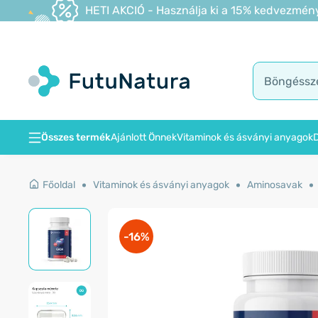
HETI AKCIÓ - Használja ki a 15% kedvezmény
Összes termék
Ajánlott Önnek
Vitaminok és ásványi anyagok
D
Főoldal
Vitaminok és ásványi anyagok
Aminosavak
-16%