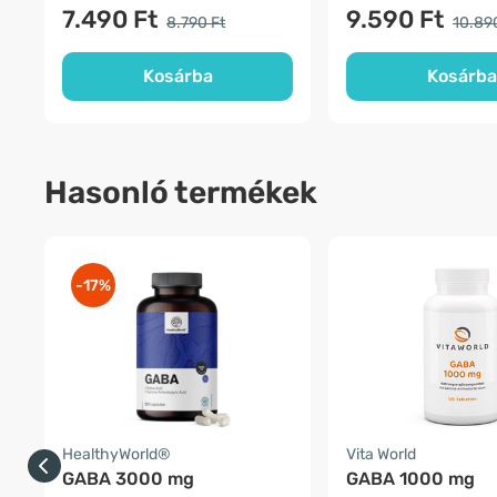
7.490 Ft
9.590 Ft
8.790 Ft
10.89
Kosárba
Kosárba
Hasonló termékek
-17%
HealthyWorld®
Vita World
GABA 3000 mg
GABA 1000 mg