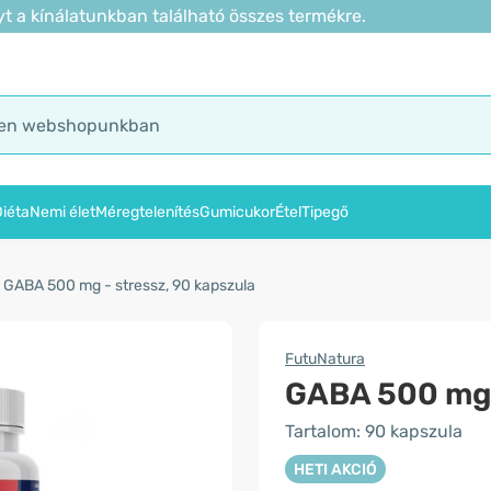
t a kínálatunkban található összes termékre.
iéta
Nemi élet
Méregtelenítés
Gumicukor
Étel
Tipegő
GABA 500 mg - stressz, 90 kapszula
FutuNatura
GABA 500 mg 
Tartalom: 90 kapszula
HETI AKCIÓ