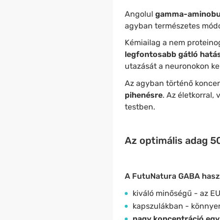
Angolul
gamma-aminobut
agyban természetes módo
Kémiailag a nem proteino
legfontosabb gátló hatá
utazását a neuronokon ker
Az agyban történő koncen
pihenésre
. Az életkorral,
testben.
Az optimális adag 5
A FutuNatura GABA haszn
kiváló minőségű - az EU
kapszulákban - könnyen
nagy koncentráció egy