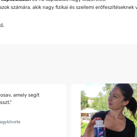
zok számára, akik nagy fizikai és szellemi erőfeszítéseknek 
ő.
osav, amely segít
sszt."
nagykövete