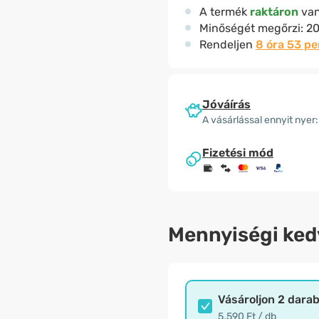
A termék
raktáron
va
Minőségét megőrzi:
20
Rendeljen
8 óra 53 p
Jóváírás
A vásárlással ennyit nyer:
Fizetési mód
Mennyiségi ke
Vásároljon 2 dara
5.590 Ft / db