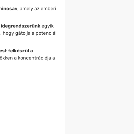
minosav
, amely az emberi
idegrendszerünk
egyik
ti, hogy gátolja a potenciál
est felkészül a
sökken a koncentrációja a