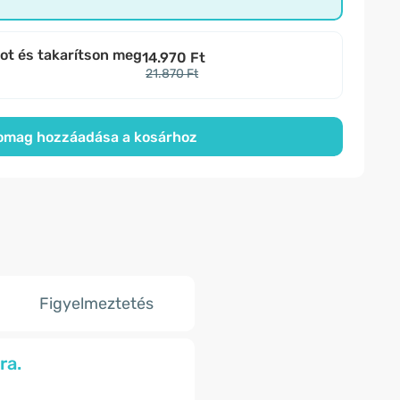
bot és takarítson meg
14.970 Ft
21.870 Ft
omag hozzáadása a kosárhoz
Figyelmeztetés
ra.