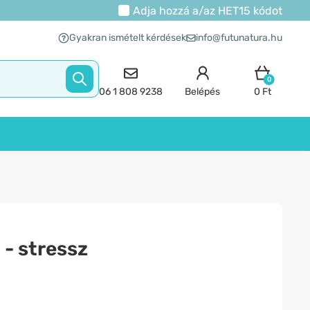
Adja hozzá a/az
HET15
kódot
Gyakran ismételt kérdések
info@futunatura.hu
0
06 1 808 9238
Belépés
0 Ft
- stressz