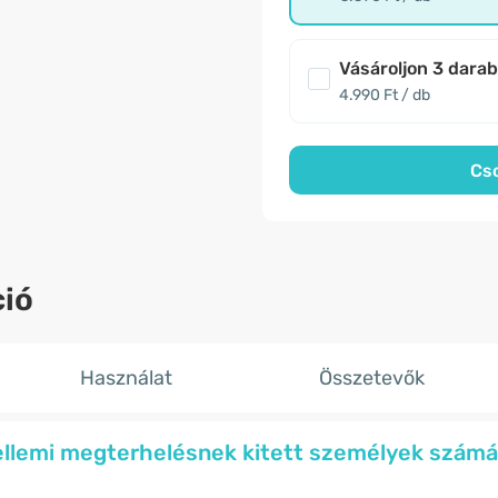
Vásároljon 3 dara
4.990 Ft / db
Cs
ió
Használat
Összetevők
zellemi megterhelésnek kitett személyek számá