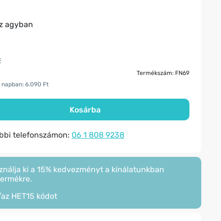
az agyban
t
Termékszám: FN69
 napban: 6.090 Ft
Kosárba
ábbi telefonszámon:
06 1 808 9238
ználja ki a 15% kedvezményt a kínálatunkban
termékre.
/az
HET15
kódot