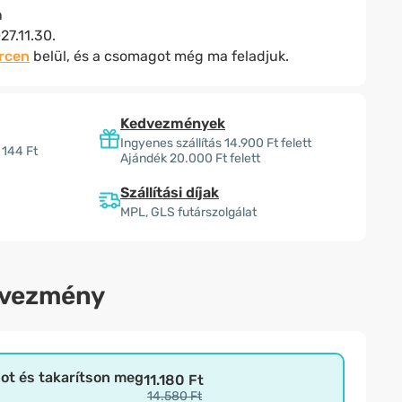
n
27.11.30.
ercen
belül, és a csomagot még ma feladjuk.
Kedvezmények
Ingyenes szállítás 14.900 Ft felett
 144 Ft
Ajándék 20.000 Ft felett
Szállítási díjak
MPL, GLS futárszolgálat
dvezmény
bot és takarítson meg
11.180 Ft
14.580 Ft