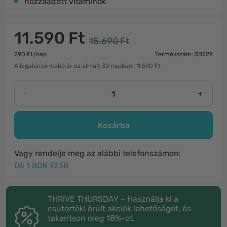
hozzáadott vitaminok
11.590 Ft
15.690 Ft
290 Ft/nap
Termékszám: SB229
A legalacsonyabb ár az elmúlt 30 napban: 11.590 Ft
-
+
Kosárba
Vagy rendelje meg az alábbi telefonszámon:
06 1 808 9238
THRIVE THURSDAY – Használja ki a
csütörtöki őrült akciók lehetőségét, és
takarítson meg 18%-ot.