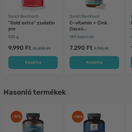
Sanct Bernhard
Sanct Bernhard
"Gold extra" zselatin
C-vitamin + Cink
por
(lassú
felszabadulású)
525 g
180 kapszula
9.990 Ft
7.290 Ft
10.890 Ft
7.790 Ft
Kosárba
Kosárba
Hasonló termékek
-17%
-18%