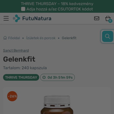
THRIVE THURSDAY – 18% kedvezmény
Adja hozzá a/az
CSUTORTOK
kódot
0
Főoldal
Ízületek és porcok
Gelenkfit
Sanct Bernhard
Gelenkfit
Tartalom: 240 kapszula
THRIVE THURSDAY
0d 3h 51m 59s
-26%