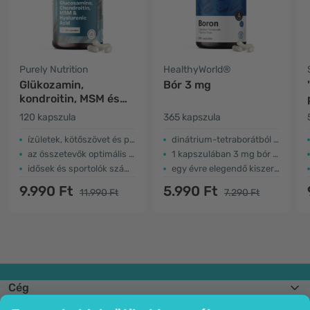
Purely Nutrition
HealthyWorld®
Glükozamin,
Bór 3 mg
kondroitin, MSM és
hialuronsav
120 kapszula
365 kapszula
ízületek, kötőszövet és porc
dinátrium-tetraborátból származó bór
az összetevők optimális aránya
1 kapszulában 3 mg bór van
idősek és sportolók számára
egy évre elegendő kiszerelés
9.990 Ft
5.990 Ft
11.990 Ft
7.290 Ft
Cég
Információk