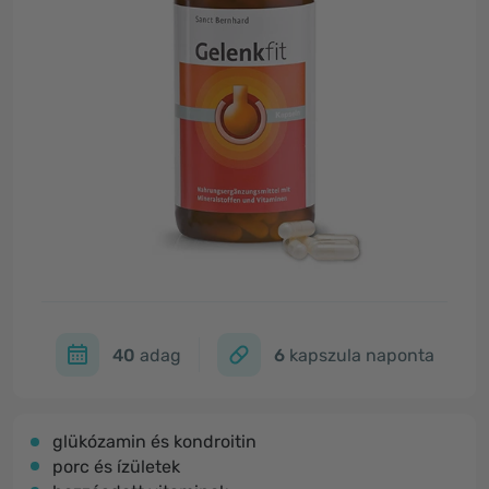
40
adag
6
kapszula naponta
glükózamin és kondroitin
porc és ízületek