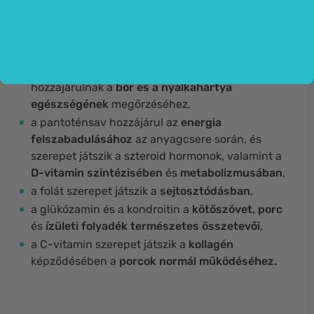
a kalcium és a magnézium hozzájárul a
normál
izomműködéshez
, és nélkülözhetetlen az
egészséges csontok
fenntartásához,
a B2-vitamin (riboflavin), a niacin és a biotin
hozzájárulnak a
bőr és a nyálkahártya
egészségének
megőrzéséhez,
a pantoténsav hozzájárul az
energia
felszabadulásához
az anyagcsere során, és
szerepet játszik a szteroid hormonok, valamint a
D-vitamin szintézisében
és
metabolizmusában
,
a folát szerepet játszik a
sejtosztódásban
,
a glükózamin és a kondroitin a
kötőszövet, porc
és
ízületi folyadék természetes összetevői
,
a C-vitamin szerepet játszik a
kollagén
képződésében a
porcok normál működéséhez
.