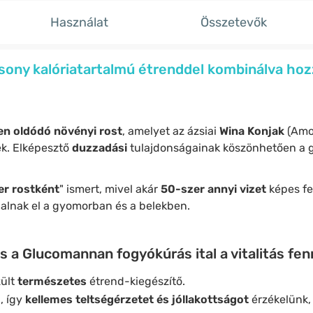
Használat
Összetevők
ony kalóriatartalmú étrenddel kombinálva hozz
en oldódó
növényi rost
, amelyet az ázsiai
Wina Konjak
(Amor
k. Elképesztő
duzzadási
tulajdonságainak köszönhetően a
er rostként
" ismert, mivel akár
50-szer annyi vizet
képes fe
lalnak el a gyomorban és a belekben.
ás a Glucomannan fogyókúrás ital a vitalitás fe
ült
természetes
étrend-kiegészítő.
, így
kellemes teltségérzetet és jóllakottságot
érzékelünk,