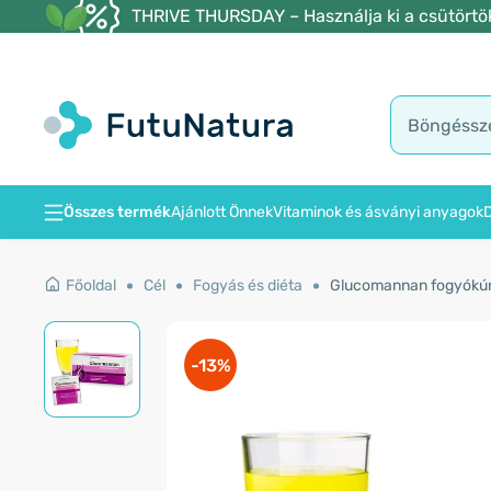
THRIVE THURSDAY – Használja ki a csütörtöki
Összes termék
Ajánlott Önnek
Vitaminok és ásványi anyagok
D
Főoldal
Cél
Fogyás és diéta
Glucomannan fogyókúrás
-13%