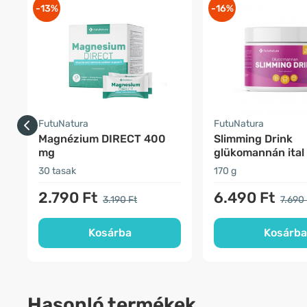
-13%
-16%
FutuNatura
FutuNatura
Magnézium DIRECT 400
Slimming Drink
mg
glükomannán ital
és étvágycsökke
30 tasak
170 g
2.790 Ft
6.490 Ft
3.190 Ft
7.690 
Kosárba
Kosárba
Hasonló termékek