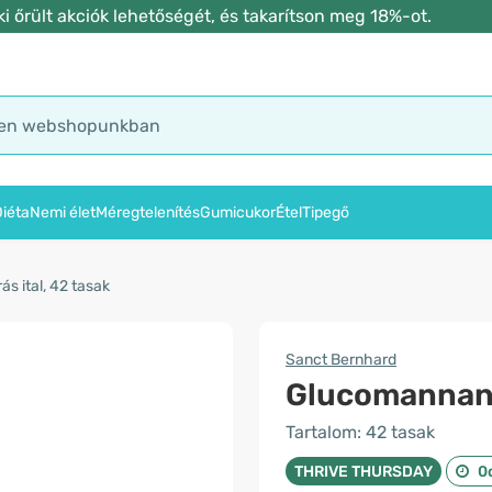
 őrült akciók lehetőségét, és takarítson meg 18%-ot.
iéta
Nemi élet
Méregtelenítés
Gumicukor
Étel
Tipegő
 ital, 42 tasak
Sanct Bernhard
Glucomannan 
Tartalom: 42 tasak
THRIVE THURSDAY
0