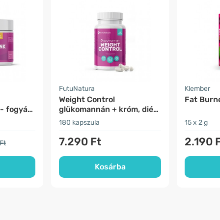
FutuNatura
Klember
Weight Control
Fat Burne
 - fogyás
glükomannán + króm, diéta
nés
és étvágycsökkenés
180 kapszula
15 x 2 g
7.290 Ft
2.190 
Ft
Kosárba