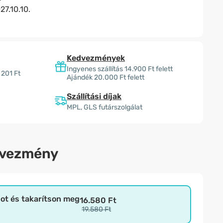
27.10.10.
Kedvezmények
Ingyenes szállítás 14.900 Ft felett
 201 Ft
Ajándék 20.000 Ft felett
Szállítási díjak
MPL, GLS futárszolgálat
dvezmény
bot és takarítson meg
16.580 Ft
19.580 Ft