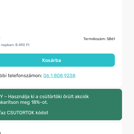
t
Termékszám: SB61
 napban: 8.490 Ft
Kosárba
ábbi telefonszámon:
06 1 808 9238
 Használja ki a csütörtöki őrült akciók
akarítson meg 18%-ot.
/az
CSUTORTOK
kódot
n