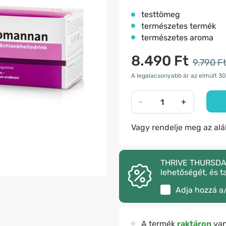
testtömeg
természetes termék
természetes aroma
8.490 Ft
9.790 F
A legalacsonyabb ár az elmúlt 30
-
+
Vagy rendelje meg az al
THRIVE THURSDAY –
lehetőségét, és t
Adja hozzá a
A termék
raktáron
va