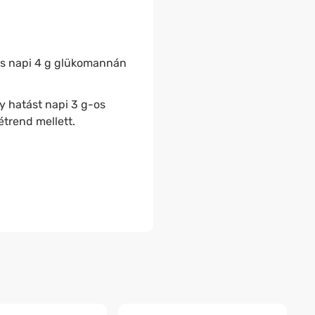
ás napi 4 g glükomannán
ny hatást napi 3 g-os
étrend mellett.