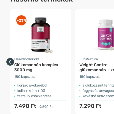
-23%
HealthyWorld®
FutuNatura
Glükomannán komplex
Weight Control
3000 mg
glükomannán + kr
és étvágycsökke
180 kapszula
180 kapszula
konjac gyökeréből
a glükózszint fennt
kolin + króm + D3
fogyás és anyagcs
testsúly csökkentése
kevésbé aktív szem
7.490 Ft
7.290 Ft
9.690 Ft