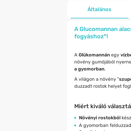
Általános
A Glucomannan alacs
fogyáshoz*!
A
Glükomannán
egy
vízb
növény gumójából nyerne
a gyomorban
.
A világon a növény "
szup
duzzadt rostok helyet fog
Miért kiváló választ
Növényi
rostokból
kész
A gyomorban felduzzad