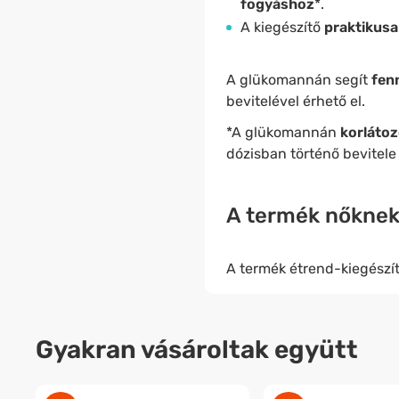
fogyáshoz
*.
A kiegészítő
praktikusa
A glükomannán segít
fenn
bevitelével érhető el.
*A glükomannán
korlátoz
dózisban történő bevitele é
A termék nőknek 
A termék étrend-kiegészít
Gyakran vásároltak együtt