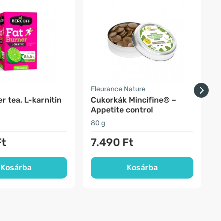
-
Fleurance Nature
F
r tea, L-karnitin
Cukorkák Mincifine® –
E
Appetite control
80 g
1
Ft
7.490 Ft
Kosárba
Kosárba