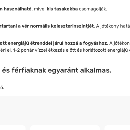
n használható
, mivel
kis tasakokba
csomagolják.
tartani a vér normális koleszterinszintjét
. A jótékony hat
ott energiájú étrenddel járul hozzá a fogyáshoz
. A jótéko
ri el, 1-2 pohár vízzel étkezés előtt és korlátozott energiájú 
és férfiaknak egyaránt alkalmas.
ő.