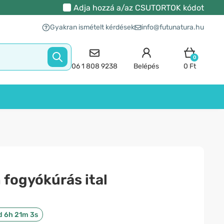
Adja hozzá a/az
CSUTORTOK
kódot
Gyakran ismételt kérdések
info@futunatura.hu
0
06 1 808 9238
Belépés
0 Ft
fogyókúrás ital
d 6h 21m 2s