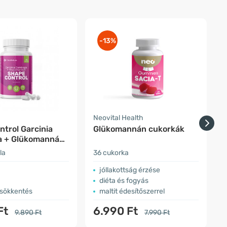
-13%
a
Neovital Health
H
trol Garcinia
Glükomannán cukorkák
 + Glükomannán,
s
la
36 cukorka
ö
ökkenés
jóllakottság érzése
diéta és fogyás
csökkentés
maltit édesítőszerrel
Ft
6.990 Ft
9.890 Ft
7.990 Ft