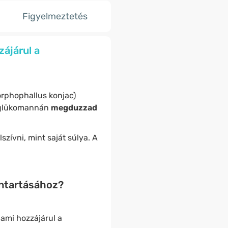
Figyelmeztetés
ájárul a
phophallus konjac)
 glükomannán
megduzzad
lszívni, mint saját súlya. A
nntartásához?
 ami hozzájárul a