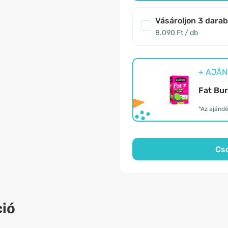
Vásároljon 3 dara
8.090 Ft / db
+ AJÁND
Fat Bur
*Az ajánd
Cs
ió