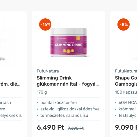
-16%
-8%
FutuNatura
FutuNatur
Slimming Drink
Shape Con
óm, diéta
glükomannán ital - fogyás
Cambogia
nés
és étvágycsökkenés
fogyás é
170 g
180 kapszu
étvágycs
artása
por ital készítésére
60% HCA
ere
szteviol-glikozidokkal édesítve
krómmal
élyeknek is
természetes narancs ízű
testsúly
6.490 Ft
9.090 
7.690 Ft