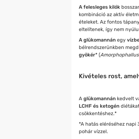
A felesleges kilók
bosszan
kombináció az aktív élet
ételeket. Az fontos tápan
eltelítenek, így nem nyúl
A glükomannán
egy
vízb
bélrendszerünkben megdu
gyökér
* (
Amorphophallus
Kivételes rost, ame
A
glükomannán
kedvelt v
LCHF és ketogén
diétákat
csökkentéshez.*
*A hatás eléréséhez napi 
pohár vízzel.