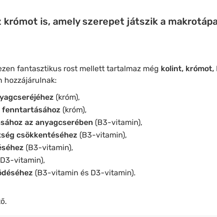
 krómot is, amely szerepet játszik a makrotá
en fantasztikus rost mellett tartalmaz még
kolint, krómot,
n hozzájárulnak:
yagcseréjéhez
(króm),
t fenntartásához
(króm),
tásához az anyagcserében
(B3-vitamin),
ltség csökkentéséhez
(B3-vitamin),
éséhez
(B3-vitamin),
D3-vitamin),
ödéséhez
(B3-vitamin és D3-vitamin).
ő.