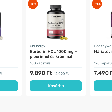
-18%
-11%
OnEnergy
HealthyWo
Berberin HCL 1000 mg –
Máriatövi
piperinnel és krómmal
180 kapszula
120 kapszu
9.890 Ft
7.490 
Ft
12.090 Ft
Kosárba