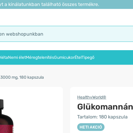
t a kínálatunkban található összes termékre.
iéta
Nemi élet
Méregtelenítés
Gumicukor
Étel
Tipegő
3000 mg, 180 kapszula
HealthyWorld®
Glükomannán
Tartalom: 180 kapszula
HETI AKCIÓ