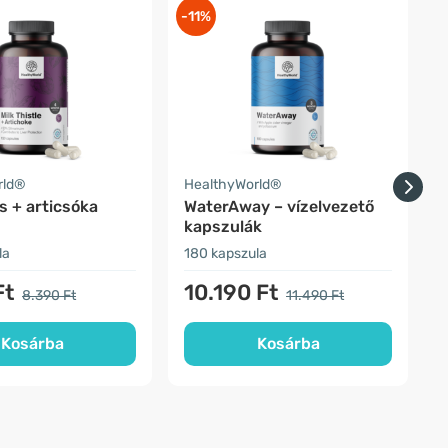
-11%
-
rld®
HealthyWorld®
H
s + articsóka
WaterAway – vízelvezető
kapszulák
l
la
180 kapszula
1
Ft
10.190 Ft
8.390 Ft
11.490 Ft
Kosárba
Kosárba