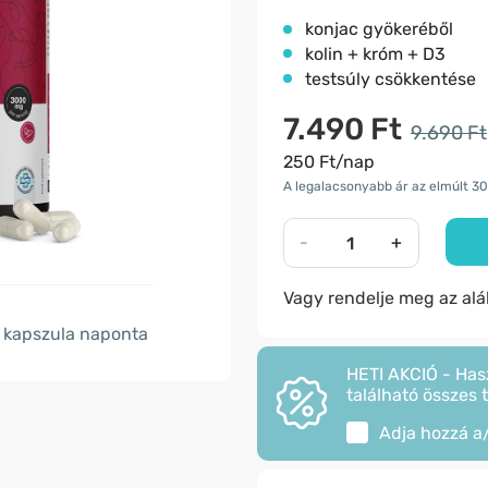
konjac gyökeréből
kolin + króm + D3
testsúly csökkentése
7.490 Ft
9.690 Ft
250 Ft/nap
A legalacsonyabb ár az elmúlt 30
-
+
Vagy rendelje meg az al
kapszula naponta
HETI AKCIÓ - Has
található összes 
Adja hozzá a