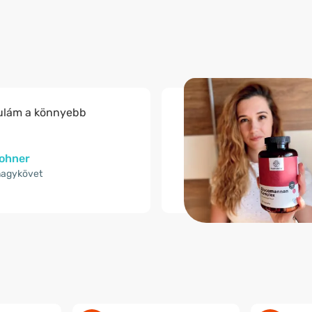
ulám a könnyebb
Pohner
nagykövet