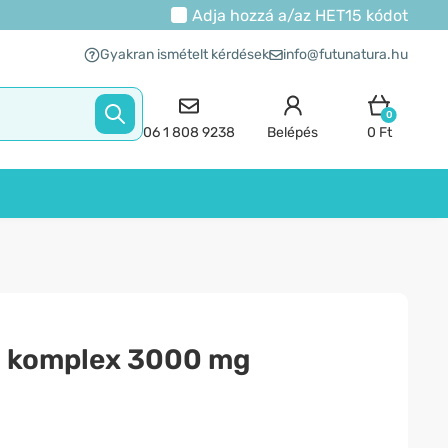
Adja hozzá a/az
HET15
kódot
Gyakran ismételt kérdések
info@futunatura.hu
0
06 1 808 9238
Belépés
0 Ft
 komplex 3000 mg