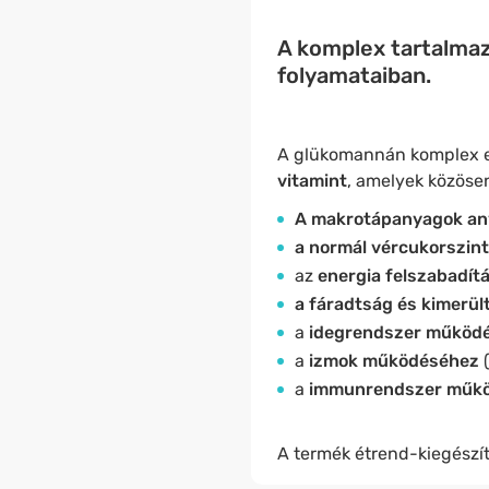
A komplex tartalmaz
folyamataiban.
A glükomannán komplex ez
vitamint
, amelyek közöse
A makrotápanyagok an
a normál vércukorszin
az
energia felszabadí
a fáradtság és kimerü
a
idegrendszer működ
a
izmok működéséhez
(
a
immunrendszer műk
A termék étrend-kiegészít