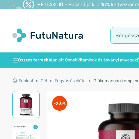
HETI AKCIÓ - Használja ki a 15% kedvezmény
Összes termék
Ajánlott Önnek
Vitaminok és ásványi anyagok
D
Főoldal
Cél
Fogyás és diéta
Glükomannán komplex 
-23%