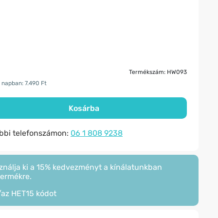
Termékszám: HW093
 napban: 7.490 Ft
Kosárba
ábbi telefonszámon:
06 1 808 9238
ználja ki a 15% kedvezményt a kínálatunkban
termékre.
/az
HET15
kódot