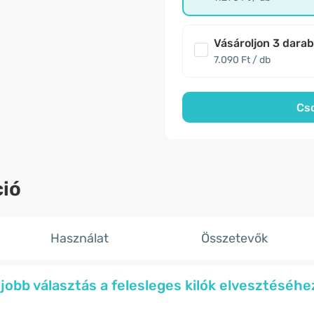
Vásároljon 3 dara
7.090 Ft / db
Cs
ió
Használat
Összetevők
jobb választás a felesleges kilók elvesztéséhe