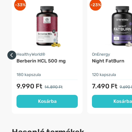
-33%
-23%
HealthyWorld®
OnEnergy
Berberin HCL 500 mg
Night FatBurn
180 kapszula
120 kapszula
9.990 Ft
7.490 Ft
14.890 Ft
9.690 
Kosárba
Kosárba