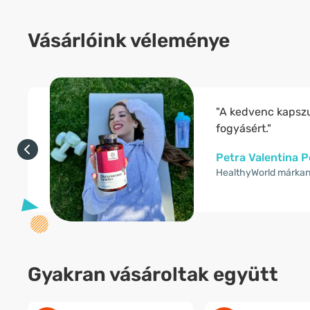
Vásárlóink véleménye
"A kedvenc kapsz
fogyásért."
Petra Valentina 
HealthyWorld márka
Gyakran vásároltak együtt