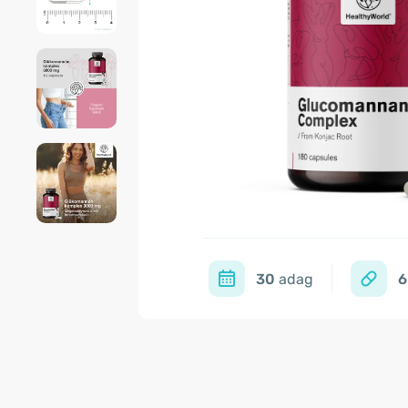
30
adag
6