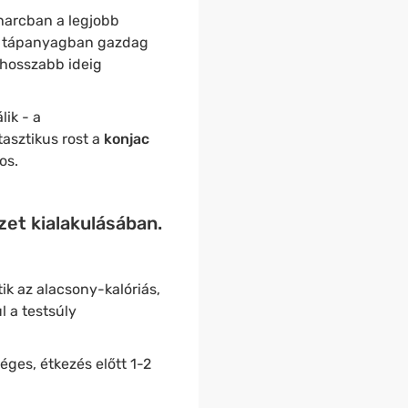
harcban a legjobb
al tápanyagban gazdag
 hosszabb ideig
ik - a
tasztikus rost a
konjac
nos.
et kialakulásában.
ik az alacsony-kalóriás,
l a testsúly
ges, étkezés előtt 1-2