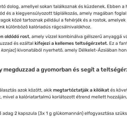
tó dolog, amellyel sokan találkoznak és küzdenek. Ebben a 
mód és a kiegyensúlyozott táplálkozás, amely magában fogl
yagok közé tartoznak például a fehérjék és a rostok, amelyek
unk különböző kalóriadús rágcsálnivalókhoz.
en oldódó rost
, amely vízzel kombinálva gélszerű anyaggá vál
zzad és ezáltal
kifejezi a kellemes teltségérzetet
. Ez a fan
 konjac
) kivonatából nyerhető, amely Délkelet-Ázsiában ho
ly megduzzad a gyomorban és segít a teltségérz
álasztás azok között, akik
megtartóztatják a kilóikat
és követ
, mivel a kalóriatartalmú korlátozott étrend mellett hozzájáru
3 adag 2 kapszula (3x 1 g glükomannán) elfogyasztása szüksé