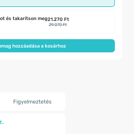
bot és takarítson meg
21.270 Ft
29.070 Ft
omag hozzáadása a kosárhoz
Figyelmeztetés
z.