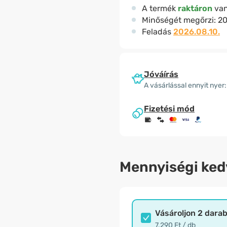
A termék
raktáron
va
Minőségét megőrzi:
20
Feladás
2026.08.10.
Jóváírás
A vásárlással ennyit nyer:
Fizetési mód
Mennyiségi ke
Vásároljon 2 dara
7.290 Ft / db