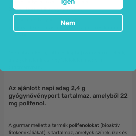
Igen
kiegyensúlyozásával szabályozza a
Dosha* harmonikus egyensúlyát.
Keserű és fanyar
ízt biztosít
.
Nem
Ájurvédikus hatás:
nyugtatja a pitta és kapha
dosha-t.
*A dosha-k (vata, pitta és kapha) ayurvédikus elvek,
amelyeknek nincs megfelelőjük a modern
tudományban.
Az ajánlott napi adag 2,4 g
gyógynövényport tartalmaz, amelyből 22
mg polifenol.
A gurmar mellett a termék
polifenolokat
(bioaktív
fitokemikáliákat) is tartalmaz, amelyek színek, ízek és