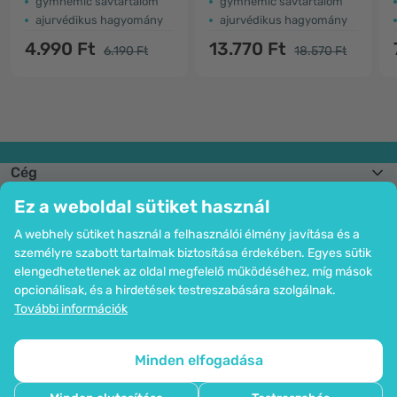
gymnemic savtartalom
gymnemic savtartalom
ajurvédikus hagyomány
ajurvédikus hagyomány
4.990 Ft
13.770 Ft
6.190 Ft
18.570 Ft
Cég
Információk
Ez a weboldal sütiket használ
Csatlakozzon hozzánk
Segítség és megrendelések
A webhely sütiket használ a felhasználói élmény javítása és a
személyre szabott tartalmak biztosítása érdekében. Egyes sütik
elengedhetetlenek az oldal megfelelő működéséhez, míg mások
opcionálisak, és a hirdetések testreszabására szolgálnak.
Bankkártyás fizetési lehetőség. A személyes adatok garantált védelme
További információk
SSL titkosítással.
Copyright © 2012 - 2026   |   Be Healthy Group d.o.o.
Az oldal térképe
Cookie-k használata
Cookie-k beállítása
Minden elfogadása