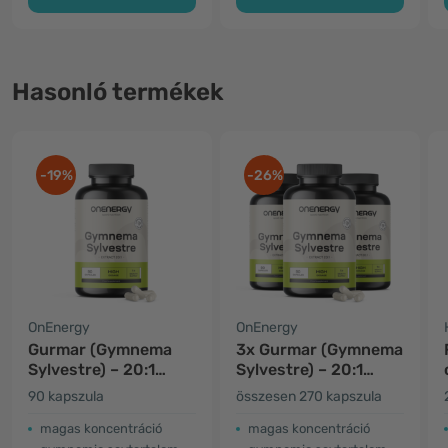
Hasonló termékek
-19%
-26%
OnEnergy
OnEnergy
Gurmar (Gymnema
3x Gurmar (Gymnema
Sylvestre) – 20:1
Sylvestre) – 20:1
kivonat
kivonat
90 kapszula
összesen 270 kapszula
magas koncentráció
magas koncentráció