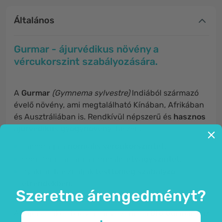
Általános
Gurmar - ájurvédikus növény a
vércukorszint szabályozására.
A
Gurmar
(Gymnema sylvestre)
Indiából származó
évelő növény, ami megtalálható Kínában, Afrikában
és Ausztráliában is. Rendkívül népszerű és
hasznos
ájurvédikus gyógynövény
, hiszen:
támogatja a
normális vércukorszintet,
segít fenntartani a normális
étvágyszintet
,
gyakran használják
testtömeg szabályzó
étrendekben
.
Szeretne árengedményt?
Az ájurvédikus hagyomány szerint a
BIO Gurmar
6 íz