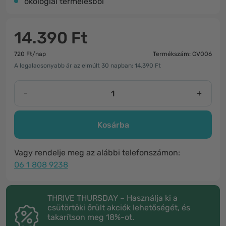
ökológiai termelésből
14.390 Ft
720 Ft/nap
Termékszám: CV006
A legalacsonyabb ár az elmúlt 30 napban: 14.390 Ft
-
+
Kosárba
Vagy rendelje meg az alábbi telefonszámon:
06 1 808 9238
THRIVE THURSDAY – Használja ki a
csütörtöki őrült akciók lehetőségét, és
takarítson meg 18%-ot.