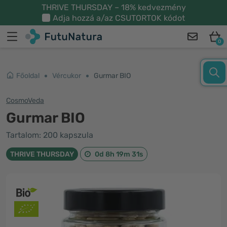
THRIVE THURSDAY – 18% kedvezmény
Adja hozzá a/az
CSUTORTOK
kódot
0
Főoldal
Vércukor
Gurmar BIO
CosmoVeda
Gurmar BIO
Tartalom: 200 kapszula
THRIVE THURSDAY
0d 8h 19m 31s