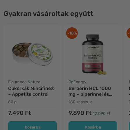
Gyakran vásároltak együtt
-18%
-
Fleurance Nature
OnEnergy
Cukorkák Mincifine®
Berberin HCL 1000
– Appetite control
mg – piperinnel és
krómmal
80 g
180 kapszula
7.490 Ft
9.890 Ft
12.090 Ft
Kosárba
Kosárba