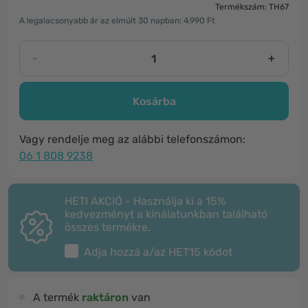
Termékszám: TH67
A legalacsonyabb ár az elmúlt 30 napban: 4.990 Ft
-
+
Kosárba
Vagy rendelje meg az alábbi telefonszámon:
06 1 808 9238
HETI AKCIÓ - Használja ki a 15%
kedvezményt a kínálatunkban található
összes termékre.
Adja hozzá a/az
HET15
kódot
A termék
raktáron
van