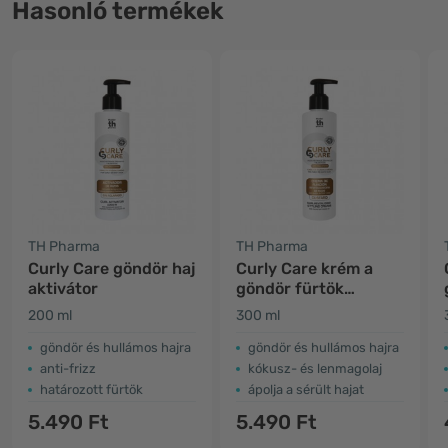
Hasonló termékek
TH Pharma
TH Pharma
Curly Care göndör haj
Curly Care krém a
aktivátor
göndör fürtök
formálására
200 ml
300 ml
göndör és hullámos hajra
göndör és hullámos hajra
anti-frizz
kókusz- és lenmagolaj
határozott fürtök
ápolja a sérült hajat
5.490 Ft
5.490 Ft