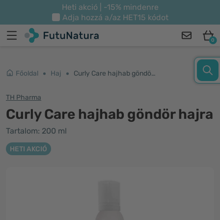
Heti akció | -15% mindenre
Adja hozzá a/az
HET15
kódot
0
Főoldal
Haj
Curly Care hajhab göndör hajra
TH Pharma
Curly Care hajhab göndör hajra
Tartalom: 200 ml
HETI AKCIÓ