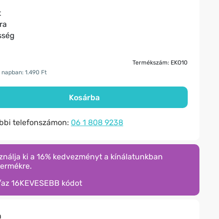
t
ra
sség
Termékszám: EKO10
 napban: 1.490 Ft
Kosárba
ábbi telefonszámon:
06 1 808 9238
ználja ki a 16% kedvezményt a kínálatunkban
termékre.
/az
16KEVESEBB
kódot
n