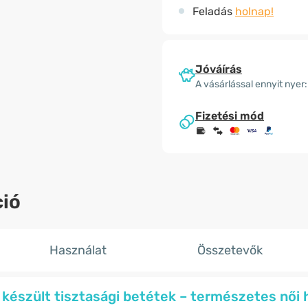
Feladás
holnap!
Jóváírás
A vásárlással ennyit nyer:
Fizetési mód
ió
Használat
Összetevők
készült tisztasági betétek – természetes női h