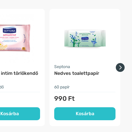
-
Septona
F
 intim törlőkendő
Nedves toalettpapír
dő
60 papír
3
990 Ft
Kosárba
Kosárba