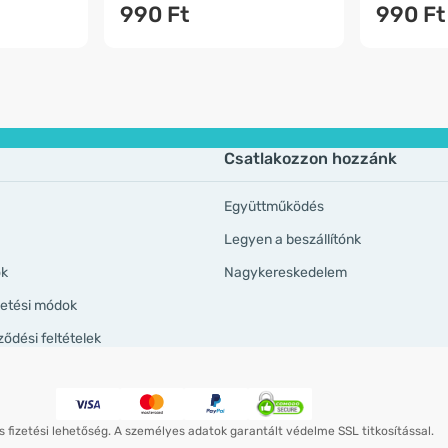
990 Ft
990 Ft
Csatlakozzon hozzánk
Együttműködés
Legyen a beszállítónk
ök
Nagykereskedelem
izetési módok
ződési feltételek
 fizetési lehetőség. A személyes adatok garantált védelme SSL titkosítással.