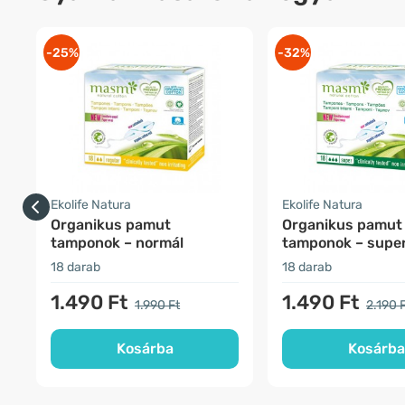
-25%
-32%
Ekolife Natura
Ekolife Natura
Organikus pamut
Organikus pamut
tamponok – normál
tamponok – supe
18 darab
18 darab
1.490 Ft
1.490 Ft
1.990 Ft
2.190 
Kosárba
Kosárba