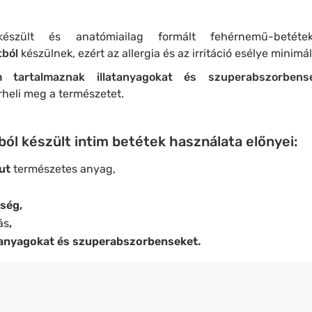
készült és anatómiailag formált fehérnemű-beté
ból
készülnek, ezért az allergia és az irritáció esélye minimál
 tartalmaznak illatanyagokat és szuperabszorbense
heli meg a természetet.
ól készült intim betétek használata előnyei:
mut
természetes anyag,
ség,
ás
,
tanyagokat és szuperabszorbenseket.