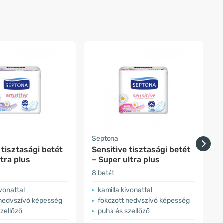
Septona
D
 tisztasági betét
Sensitive tisztasági betét
S
ltra plus
– Super ultra plus
t
8 betét
5
ivonattal
kamilla kivonattal
 nedvszívó képesség
fokozott nedvszívó képesség
zellőző
puha és szellőző