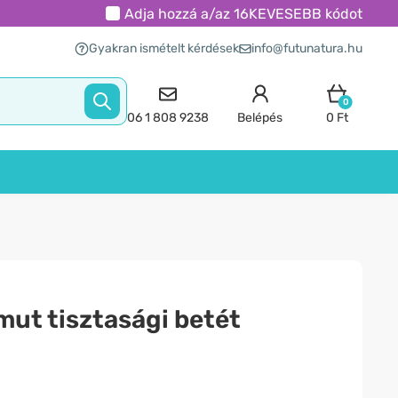
Adja hozzá a/az
16KEVESEBB
kódot
Gyakran ismételt kérdések
info@futunatura.hu
0
06 1 808 9238
Belépés
0 Ft
ut tisztasági betét