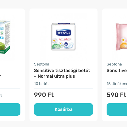
Septona
Septona
Sensitive tisztasági betét
Sensitive
r
– Normal ultra plus
10 betét
15 törlőken
990 Ft
590 Ft
Ft
Kosárba