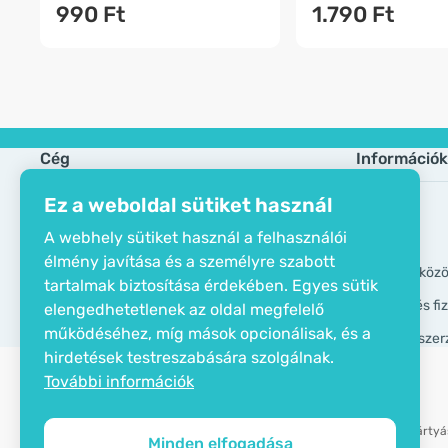
990 Ft
1.790 Ft
Cég
Információk
Ez a weboldal sütiket használ
Öko tanusítvány
Gyik
A webhely sütiket használ a felhasználói
Elérhetőségek
Márkák
élmény javítása és a személyre szabott
Rólunk
GDPR eszköz
tartalmak biztosítása érdekében. Egyes sütik
Szállítási és f
elengedhetetlenek az oldal megfelelő
működéséhez, míg mások opcionálisak, és a
Általános szer
hirdetések testreszabására szolgálnak.
További információk
Bankkártyás
Minden elfogadása
Copyright © 2012 - 2026   |   Be Healthy Group d.o.o.