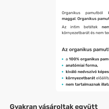
Organikus pamutból 
maggal
.
Organikus pamut
Az intim betétek
nem
környezetbarát és nem ter
Az organikus pamutb
a
100% organikus pa
anatómiai forma,
kiváló nedvszívó képes
környezetbarát
előállít
nem tartalmaznak illa
Gyakran vásároltak együtt