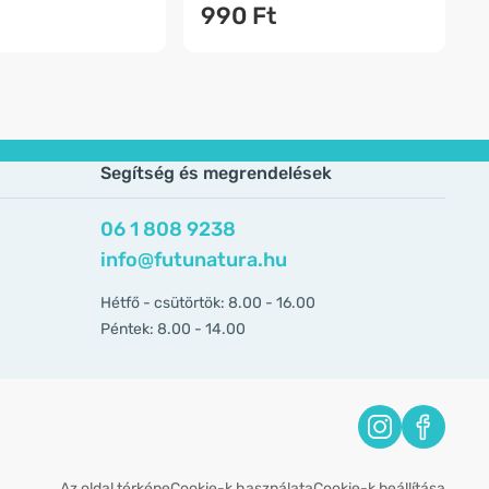
990 Ft
Segítség és megrendelések
06 1 808 9238
info@futunatura.hu
Hétfő - csütörtök: 8.00 - 16.00
Péntek: 8.00 - 14.00
Az oldal térképe
Cookie-k használata
Cookie-k beállítása