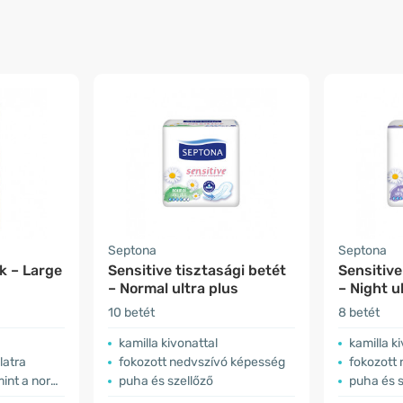
Septona
Septona
k – Large
Sensitive tisztasági betét
Sensitive
– Normal ultra plus
– Night u
10 betét
8 betét
kamilla kivonattal
kamilla k
latra
fokozott nedvszívó képesség
fokozott
normál méret
puha és szellőző
puha és s