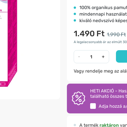
100% organikus pamu
mindennapi használat
kiváló nedvszívó képe
1.490 Ft
1.990 Ft
A legalacsonyabb ár az elmúlt 30
-
+
Vagy rendelje meg az al
HETI AKCIÓ - Has
található összes 
Adja hozzá a
A termék
raktáron
va