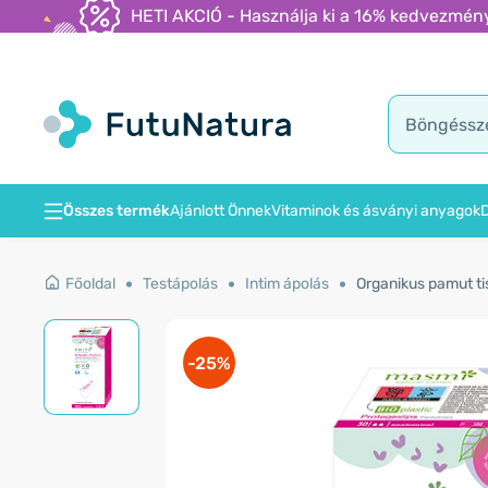
HETI AKCIÓ - Használja ki a 16% kedvezmény
Összes termék
Ajánlott Önnek
Vitaminok és ásványi anyagok
D
Főoldal
Testápolás
Intim ápolás
Organikus pamut ti
-25%