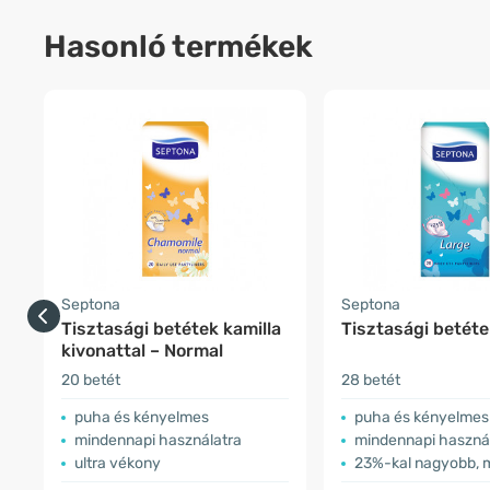
Hasonló termékek
Septona
Septona
Tisztasági betétek kamilla
Tisztasági betéte
kivonattal – Normal
20 betét
28 betét
puha és kényelmes
puha és kényelmes
mindennapi használatra
mindennapi haszná
ultra vékony
23%-kal nagyobb, mint a 