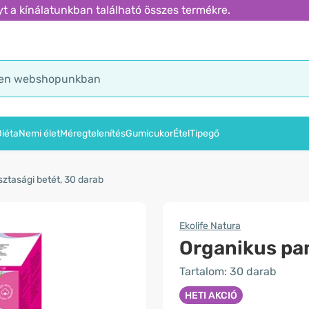
t a kínálatunkban található összes termékre.
iéta
Nemi élet
Méregtelenítés
Gumicukor
Étel
Tipegő
sztasági betét, 30 darab
Ekolife Natura
Organikus pam
Tartalom: 30 darab
HETI AKCIÓ