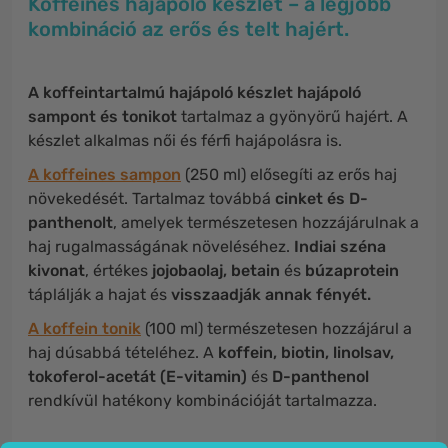
Koffeines hajápoló készlet – a legjobb
kombináció az erős és telt hajért.
A koffeintartalmú hajápoló készlet
hajápoló
sampont és tonikot
tartalmaz a gyönyörű hajért. A
készlet alkalmas női és férfi hajápolásra is.
A koffeines sampon
(250 ml) elősegíti az erős haj
növekedését. Tartalmaz továbbá
cinket és D-
panthenolt
, amelyek természetesen hozzájárulnak a
haj rugalmasságának növeléséhez.
Indiai széna
kivonat
, értékes
jojobaolaj, betain
és
búzaprotein
táplálják a hajat és
visszaadják annak fényét.
A koffein tonik
(100 ml) természetesen hozzájárul a
haj dúsabbá tételéhez. A
koffein, biotin, linolsav,
tokoferol-acetát (E-vitamin)
és
D-panthenol
rendkívül hatékony kombinációját tartalmazza.