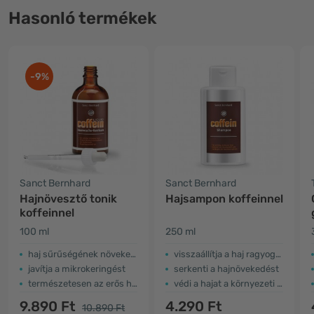
Hasonló termékek
-9%
Sanct Bernhard
Sanct Bernhard
Hajnövesztő tonik
Hajsampon koffeinnel
koffeinnel
100 ml
250 ml
haj sűrűségének növekedése
visszaállítja a haj ragyogását és teltségét
javítja a mikrokeringést
serkenti a hajnövekedést
természetesen az erős hajhoz
védi a hajat a környezeti hatásoktól
9.890 Ft
4.290 Ft
10.890 Ft