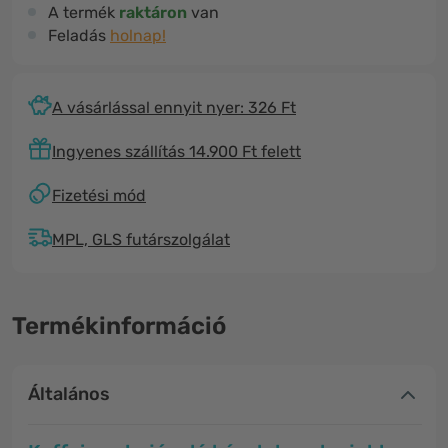
A termék
raktáron
van
Feladás
holnap!
A vásárlással ennyit nyer: 326 Ft
Ingyenes szállítás 14.900 Ft felett
Fizetési mód
MPL, GLS futárszolgálat
Termékinformáció
Általános