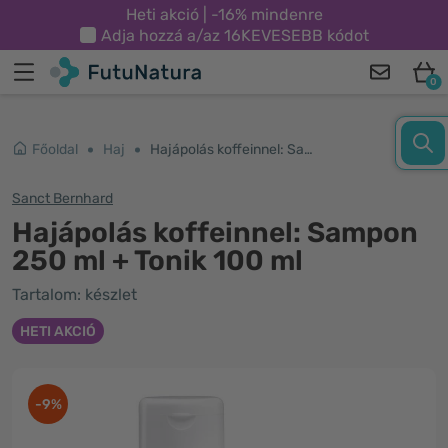
Heti akció | -16% mindenre
Adja hozzá a/az
16KEVESEBB
kódot
0
Főoldal
Haj
Hajápolás koffeinnel: Sampon 250 ml + Tonik 100 ml
Sanct Bernhard
Hajápolás koffeinnel: Sampon
250 ml + Tonik 100 ml
Tartalom: készlet
HETI AKCIÓ
-9%