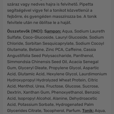
száraz vagy nedves hajra is felvihető. Pipetta
segítségével vigye fel a tonikot közvetlenül a
fejbőrre, és gyengéden masszírozza be. A tonik
felvitele után ne öblítse le a haját.
Összetevők (INCI): S
ampon:
Aqua, Sodium Laureth
Sulfate, Coco-Glucoside, Lauryl Glucoside, Sodium
Chloride, Sorbitan Sesquicaprylate, Sodium Cocoyl
Glutamate, Betaine, Zinc PCA, Caffeine, Cassia
Angustifolia Seed Polysaccharide, Panthenol,
Simmondsia Chinensis Seed Oil, Acacia Senegal
Gum, Glyceryl Oleate, Propylene Glycol, Aspartic
Acid, Glutamic Acid, Hexylene Glycol, Laurdimonium
Hydroxypropyl Hydrolyzed Wheat Protein, Citric
Acid, Menthol, Urea, Fructose, Glucose, Sucrose,
Dextrin, Xanthan Gum, Phenoxyethanol, Benzoic
Acid, Isopropyl Alcohol, Alanine, Dehydroacetic
Acid, Potassium Sorbate, Hydrogenated Palm
Glycerides Citrate, Tocopherol, Parfum.
Tonik:
Aqua,