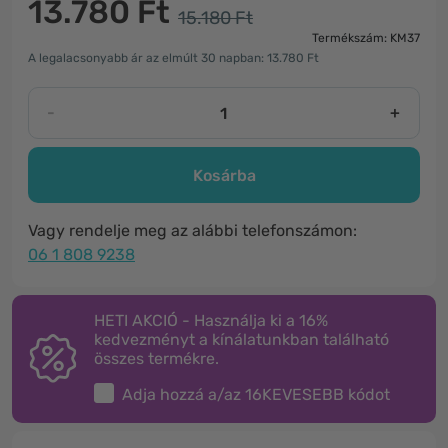
13.780 Ft
15.180 Ft
Termékszám: KM37
A legalacsonyabb ár az elmúlt 30 napban: 13.780 Ft
-
+
Kosárba
Vagy rendelje meg az alábbi telefonszámon:
06 1 808 9238
HETI AKCIÓ - Használja ki a 16%
kedvezményt a kínálatunkban található
összes termékre.
Adja hozzá a/az
16KEVESEBB
kódot