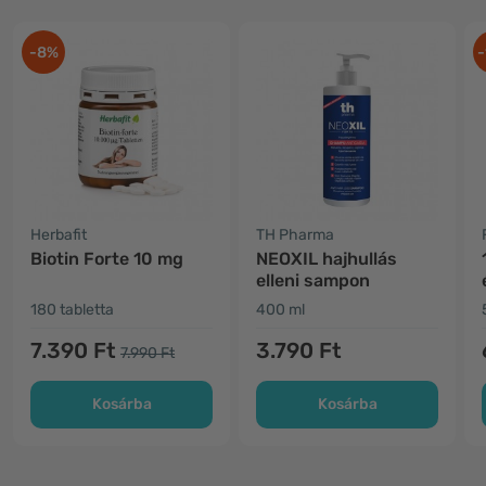
-8%
-
Herbafit
TH Pharma
Biotin Forte 10 mg
NEOXIL hajhullás
elleni sampon
180 tabletta
400 ml
7.390 Ft
3.790 Ft
7.990 Ft
Kosárba
Kosárba