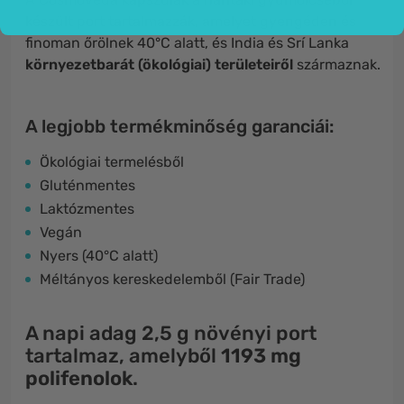
készült port tartalmazzák, amelyet gyengéden és
finoman őrölnek 40°C alatt, és India és Srí Lanka
környezetbarát (ökológiai) területeiről
származnak.
A legjobb termékminőség garanciái:
Ökológiai termelésből
Gluténmentes
Laktózmentes
Vegán
Nyers (40°C alatt)
Méltányos kereskedelemből (Fair Trade)
A napi adag 2,5 g növényi port
tartalmaz, amelyből
1193 mg
polifenolok
.