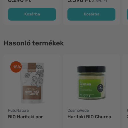
6.290 Ft
3.390 Ft
3.690 Ft
Kosárba
Kosárba
Hasonló termékek
-15%
FutuNatura
CosmoVeda
BIO Haritaki por
Haritaki BIO Churna