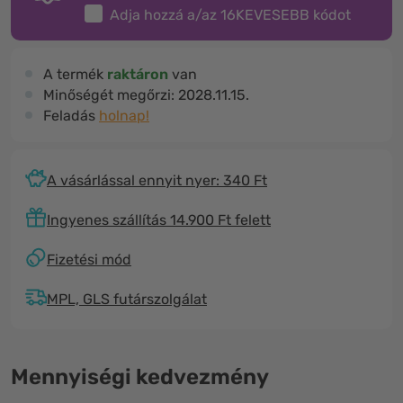
Adja hozzá a/az
16KEVESEBB
kódot
A termék
raktáron
van
Minőségét megőrzi:
2028.11.15.
Feladás
holnap!
A vásárlással ennyit nyer: 340 Ft
Ingyenes szállítás 14.900 Ft felett
Fizetési mód
MPL, GLS futárszolgálat
Mennyiségi kedvezmény