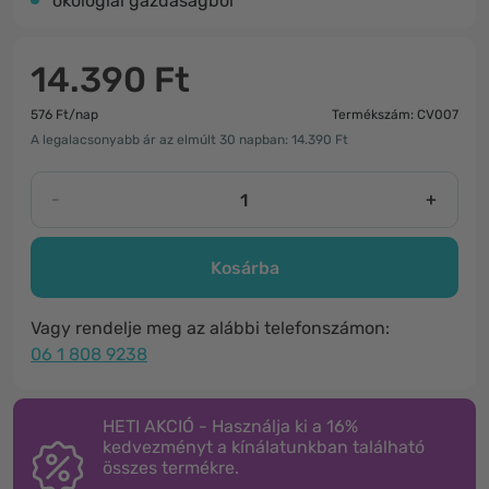
ökológiai gazdaságból
14.390 Ft
576 Ft/nap
Termékszám: CV007
A legalacsonyabb ár az elmúlt 30 napban: 14.390 Ft
-
+
Kosárba
Vagy rendelje meg az alábbi telefonszámon:
06 1 808 9238
HETI AKCIÓ - Használja ki a 16%
kedvezményt a kínálatunkban található
összes termékre.