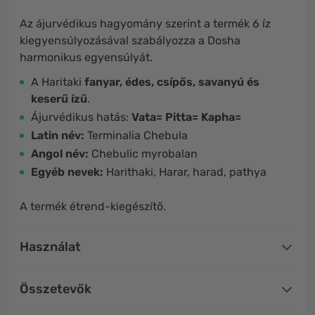
Az ájurvédikus hagyomány szerint a termék 6 íz
kiegyensúlyozásával szabályozza a Dosha
harmonikus egyensúlyát.
A Haritaki
fanyar, édes, csípős, savanyú és
keserű ízű
.
Ájurvédikus hatás:
Vata= Pitta= Kapha=
Latin név:
Terminalia Chebula
Angol név:
Chebulic myrobalan
Egyéb nevek:
Harithaki, Harar, harad, pathya
A termék étrend-kiegészítő.
Használat
Összetevők