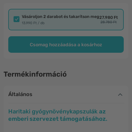
Vásároljon 2 darabot és takarítson meg
27.980 Ft
28.780 Ft
13.990 Ft / db
Csomag hozzáadása a kosárhoz
Termékinformáció
Általános
Haritaki gyógynövénykapszulák
az
emberi szervezet támogatásához
.