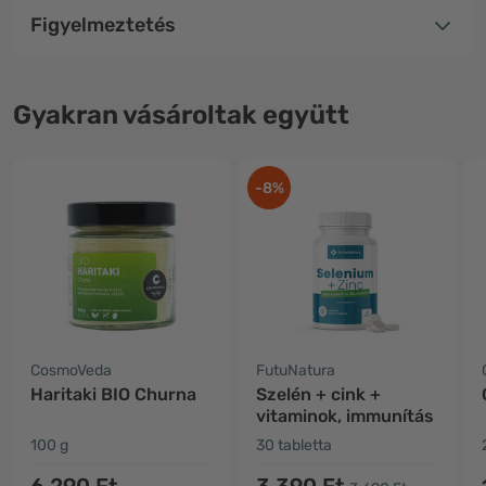
Figyelmeztetés
Gyakran vásároltak együtt
-8%
CosmoVeda
FutuNatura
Haritaki BIO Churna
Szelén + cink +
vitaminok, immunítás
100 g
30 tabletta