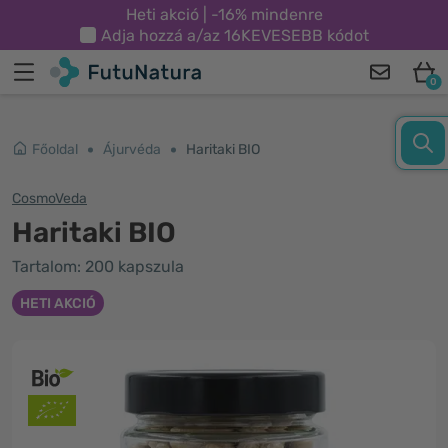
Heti akció | -16% mindenre
Adja hozzá a/az
16KEVESEBB
kódot
0
Főoldal
Ájurvéda
Haritaki BIO
CosmoVeda
Haritaki BIO
Tartalom: 200 kapszula
HETI AKCIÓ