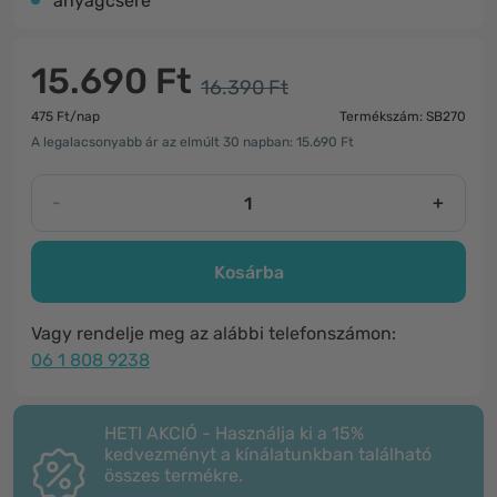
anyagcsere
15.690 Ft
16.390 Ft
475 Ft/nap
Termékszám: SB270
A legalacsonyabb ár az elmúlt 30 napban: 15.690 Ft
-
+
Kosárba
Vagy rendelje meg az alábbi telefonszámon:
06 1 808 9238
HETI AKCIÓ - Használja ki a 15%
kedvezményt a kínálatunkban található
összes termékre.