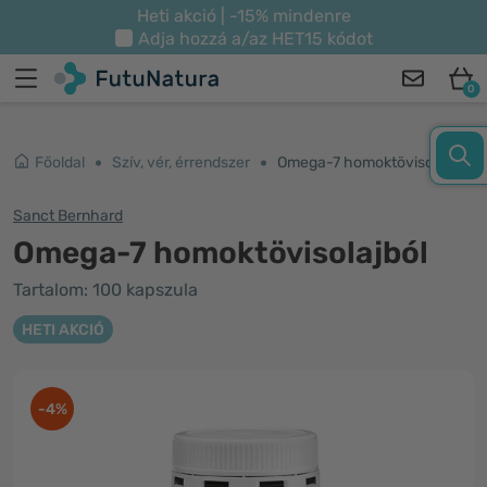
Heti akció | -15% mindenre
Adja hozzá a/az
HET15
kódot
0
Főoldal
Szív, vér, érrendszer
Omega-7 homoktövisolajból
Sanct Bernhard
Omega-7 homoktövisolajból
Tartalom: 100 kapszula
HETI AKCIÓ
-4%