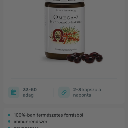
33-50
2-3
kapszula
adag
naponta
100%-ban természetes forrásból
immunrendszer