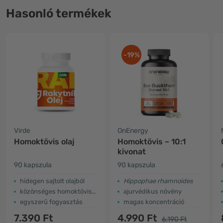
Hasonló termékek
-19%
Virde
OnEnergy
Homoktövis olaj
Homoktövis – 10:1
kivonat
90 kapszula
90 kapszula
hidegen sajtolt olajból
Hippophae rhamnoides
közönséges homoktövisből
ajurvédikus növény
egyszerű fogyasztás
magas koncentráció
7.390 Ft
4.990 Ft
6.190 Ft