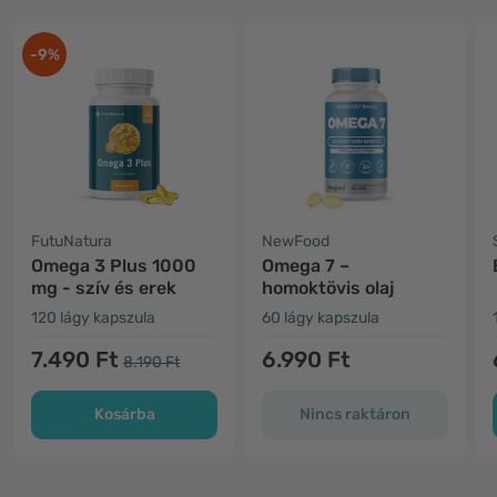
-9%
FutuNatura
NewFood
Omega 3 Plus 1000
Omega 7 –
mg - szív és erek
homoktövis olaj
120 lágy kapszula
60 lágy kapszula
7.490 Ft
6.990 Ft
8.190 Ft
Kosárba
Nincs raktáron