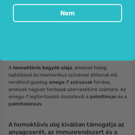
Omega 7 zsírsavak - természetesen
Nem
megtalálhatók a homoktövis olajban.
A
homoktövis
(
Hippophae rhamnoides
) egy
tövises
lombhullató
cserje, amely 5 - 10 méter magasra nő
meg. Gyökerei mélyen a talajba nyúlnak, így 4000
méter magasságban is gond nélkül virágzik.
A
homoktövis bogyók olaja
, amelyet hideg
sajtolással és mechanikus szűréssel állítanak elő,
rendkívül gazdag
omega-7 zsírsavak
forrása,
amelyek nagyon fontosak szervezetünk számára. Az
omega-7 legfontosabb összetevői a
palmitinsav
és a
palmitoleinsav
.
A homoktövis olaj kiválóan támogatja az
anyagcserét, az immunrendszert és a