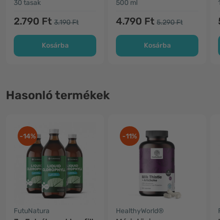
30 tasak
500 ml
2.790 Ft
4.790 Ft
3.190 Ft
5.290 Ft
Kosárba
Kosárba
Hasonló termékek
-14%
-11%
FutuNatura
HealthyWorld®