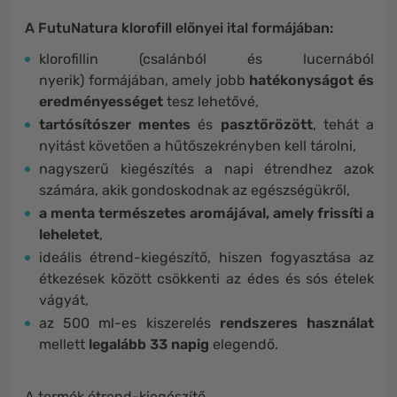
A FutuNatura klorofill előnyei ital formájában:
klorofillin (csalánból és lucernából
nyerik) formájában, amely jobb
hatékonyságot és
eredményességet
tesz lehetővé,
tartósítószer mentes
és
pasztőrözött
, tehát a
nyitást követően a hűtőszekrényben kell tárolni,
nagyszerű kiegészítés a napi étrendhez azok
számára, akik gondoskodnak az egészségükről,
a menta természetes aromájával, amely frissíti a
leheletet
,
ideális étrend-kiegészítő, hiszen fogyasztása az
étkezések között csökkenti az édes és sós ételek
vágyát,
az 500 ml-es kiszerelés
rendszeres használat
mellett
legalább 33 napig
elegendő.
A termék étrend-kiegészítő.