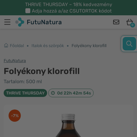
THRIVE THURSDAY – 18% kedvezmény
Adja hozzá a/az
CSUTORTOK
kódot
0
Főoldal
Italok és szörpök
Folyékony klorofill
FutuNatura
Folyékony klorofill
Tartalom: 500 ml
THRIVE THURSDAY
0d 22h 42m 53s
-7%