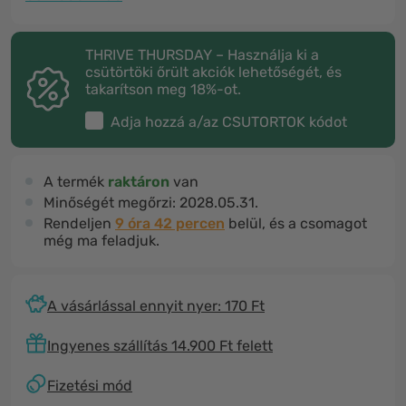
THRIVE THURSDAY – Használja ki a
csütörtöki őrült akciók lehetőségét, és
takarítson meg 18%-ot.
Adja hozzá a/az
CSUTORTOK
kódot
A termék
raktáron
van
Minőségét megőrzi:
2028.05.31.
Rendeljen
9 óra 42 percen
belül, és a csomagot
még ma feladjuk.
A vásárlással ennyit nyer: 170 Ft
Ingyenes szállítás 14.900 Ft felett
Fizetési mód