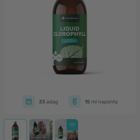
33
adag
15
ml naponta