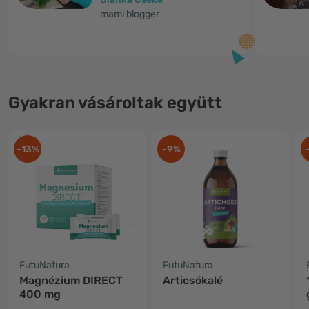
mami blogger
Gyakran vásároltak együtt
-13%
-9%
FutuNatura
FutuNatura
Magnézium DIRECT
Articsókalé
400 mg