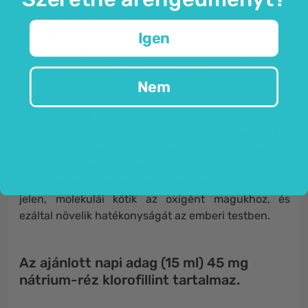
természetes cukorrá, és melléktermékként oxigéné.
Igen
A
klorofill
legjobb étrendi forrásai az
algák
(spirulina, chlorella) és a
sötétzöld zöldségek
, mint
például a spenót, brokkoli, kelkáposzta ...
Nem
Az ital klorofill formájában tartalmaz
klorofillint
- ez
olyan vízben oldódó forma, amely
jobb felszívódást
és biohasznosulást tesz lehetővé, mint a klorofill
.
A normál klorofill csak zsírban oldódik. Mivel a
klorofillin
nátrium-réz klorofillinról
formában van
jelen, molekulái kötik az oxigént magukhoz, és
ezáltal növelik hatékonyságát az emberi testben.
Az ajánlott napi adag (15 ml) 45 mg
nátrium-réz klorofillint tartalmaz.