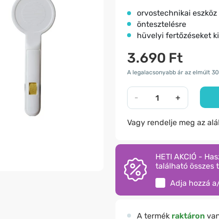
orvostechnikai eszköz
öntesztelésre
hüvelyi fertőzéseket k
3.690 Ft
A legalacsonyabb ár az elmúlt 30
-
+
Vagy rendelje meg az al
HETI AKCIÓ - Has
található összes 
Adja hozzá a
A termék
raktáron
va