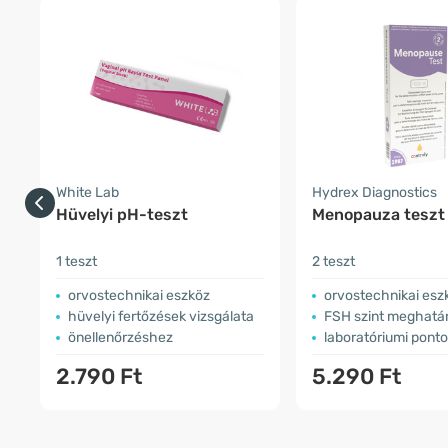
White Lab
Hydrex Diagnostics
Hüvelyi pH-teszt
Menopauza teszt
1 teszt
2 teszt
orvostechnikai eszköz
orvostechnikai esz
hüvelyi fertőzések vizsgálata
FSH szint meghatározása 
önellenőrzéshez
laboratóriumi pont
2.790 Ft
5.290 Ft