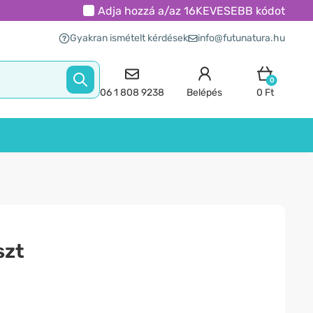
Adja hozzá a/az
16KEVESEBB
kódot
Gyakran ismételt kérdések
info@futunatura.hu
0
06 1 808 9238
Belépés
0 Ft
szt