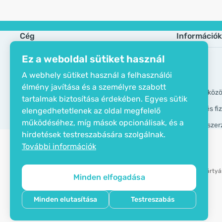
Cég
Információk
Ez a weboldal sütiket használ
Öko tanusítvány
Gyik
A webhely sütiket használ a felhasználói
Elérhetőségek
Márkák
élmény javítása és a személyre szabott
Rólunk
GDPR eszköz
tartalmak biztosítása érdekében. Egyes sütik
Szállítási és f
elengedhetetlenek az oldal megfelelő
működéséhez, míg mások opcionálisak, és a
Általános szer
hirdetések testreszabására szolgálnak.
További információk
Bankkártyás
Minden elfogadása
Copyright © 2012 - 2026   |   Be Healthy Group d.o.o.
Minden elutasítása
Testreszabás