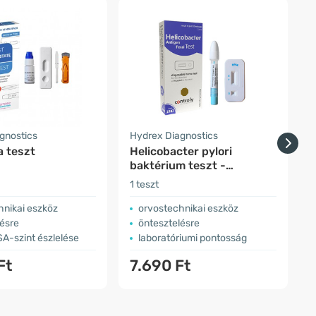
gnostics
Hydrex Diagnostics
H
a teszt
Helicobacter pylori
F
baktérium teszt -
székletből
1 teszt
1
hnikai eszköz
orvostechnikai eszköz
lésre
öntesztelésre
A-szint észlelése
laboratóriumi pontosság
Ft
7.690 Ft