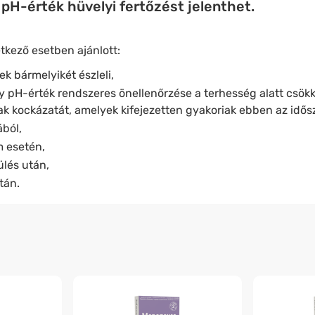
pH-érték hüvelyi fertőzést jelenthet.
tkező esetben ajánlott:
ek bármelyikét észleli,
ly pH-érték rendszeres önellenőrzése a terhesség alatt csökk
ak kockázatát, amelyek kifejezetten gyakoriak ebben az idős
ából,
m esetén,
ülés után,
tán.