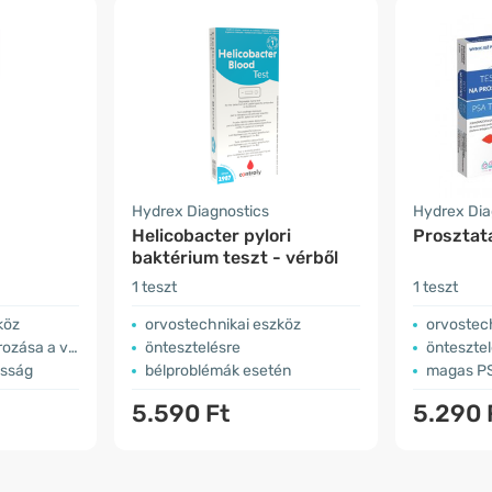
Hydrex Diagnostics
Hydrex Dia
Helicobacter pylori
Prosztat
baktérium teszt - vérből
1 teszt
1 teszt
köz
orvostechnikai eszköz
orvostec
a vizeletben
öntesztelésre
önteszte
osság
bélproblémák esetén
magas PS
5.590 Ft
5.290 