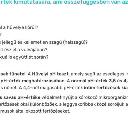
érték kimutatására, ami összefüggésben van az
l a hüvelye körül?
?
s jellegű és kellemetlen szagú (halszagú)?
st észlel a vulvájában?
xuális együttlét során?
ések tünetei
. A
Hüvelyi pH teszt
, amely segít az esedleges i
i pH-érték meghatározásában.
A
normál pH-érték 3,8 és 4,
is nőhet. A 4,4-nél magasabb pH-érték
intim fertőzések kia
s savas pH-értéke
védelmet nyújt a kórokozó mikroorganizm
fertőzések okai különbözőek, a leggyakoribbak közé soroljuk 
musok által okozott fertőzéseket.