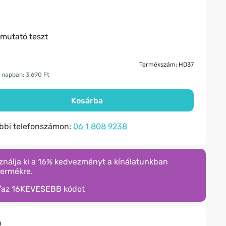
imutató teszt
Termékszám: HD37
 napban: 3.690 Ft
Kosárba
ábbi telefonszámon:
06 1 808 9238
ználja ki a 16% kedvezményt a kínálatunkban
termékre.
/az
16KEVESEBB
kódot
n