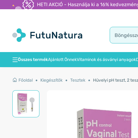
HETI AKCIÓ - Használja ki a 16% kedvezmény
Összes termék
Ajánlott Önnek
Vitaminok és ásványi anyagok
D
Főoldal
Kiegészítők
Tesztek
Hüvelyi pH teszt, 2 tes