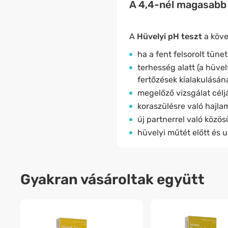
A 4,4-nél magasabb 
A
Hüvelyi pH teszt
a köve
ha a fent felsorolt tünet
terhesség alatt (a hüve
fertőzések kialakulásán
megelőző vizsgálat célj
koraszülésre való hajla
új partnerrel való közös
hüvelyi műtét előtt és u
Gyakran vásároltak együtt