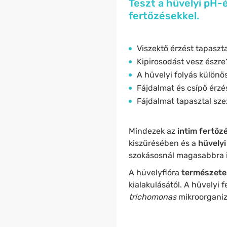
Teszt a hüvelyi pH-
fertőzésekkel.
Viszektő érzést tapaszta
Kipirosodást vesz észre
A hüvelyi folyás különö
Fájdalmat és csípő érzé
Fájdalmat tapasztal sze
Mindezek az
intim fertőz
kiszűrésében és a
hüvely
szokásosnál magasabbra 
A hüvelyflóra
természete
kialakulásától. A hüvelyi 
trichomonas
mikroorganiz