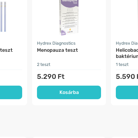
Hydrex Diagnostics
Hydrex Dia
 teszt
Menopauza teszt
Helicobac
baktérium
2 teszt
1 teszt
5.290 Ft
5.590 
Kosárba