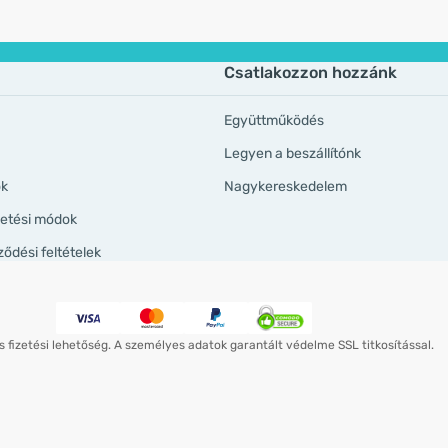
Csatlakozzon hozzánk
Együttműködés
Legyen a beszállítónk
ök
Nagykereskedelem
izetési módok
ződési feltételek
 fizetési lehetőség. A személyes adatok garantált védelme SSL titkosítással.