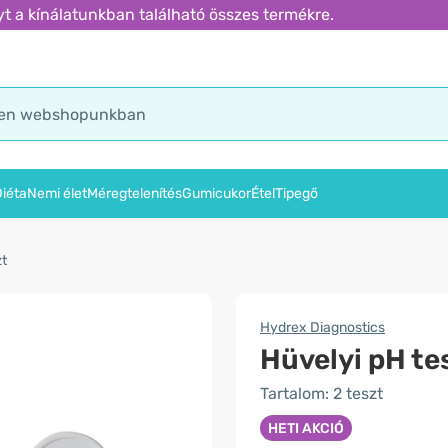
t a kínálatunkban található összes termékre.
iéta
Nemi élet
Méregtelenítés
Gumicukor
Étel
Tipegő
zt
Hydrex Diagnostics
Hüvelyi pH te
Tartalom: 2 teszt
HETI AKCIÓ