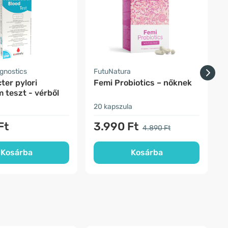
gnostics
FutuNatura
H
ter pylori
Femi Probiotics – nőknek
F
 teszt - vérből
20 kapszula
1
Ft
3.990 Ft
4.890 Ft
Kosárba
Kosárba