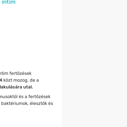
 intim
ntim fertőzések
4
közt mozog, de a
lakulására utal.
usoktól és a fertőzések
a baktériumok, élesztők és