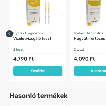
Hydrex Diagnostics
Hydrex Diagnostics
Vizeletvizsgáló teszt
Húgyúti fertőzés
2 teszt
2 teszt
4.790 Ft
4.090 Ft
Kosárba
Kosárba
Hasonló termékek