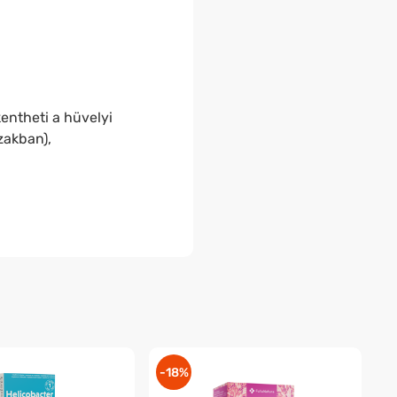
entheti a hüvelyi
zakban),
-18%