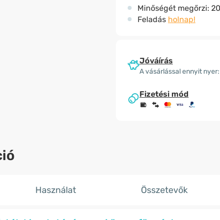
Minőségét megőrzi:
20
Feladás
holnap!
Jóváírás
A vásárlással ennyit nyer:
Fizetési mód
ió
Használat
Összetevők