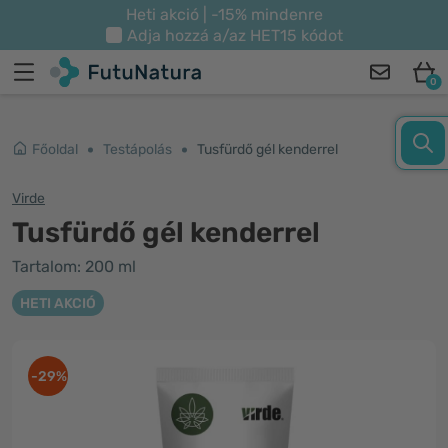
Heti akció | -15% mindenre
Adja hozzá a/az
HET15
kódot
0
Főoldal
Testápolás
Tusfürdő gél kenderrel
Virde
Tusfürdő gél kenderrel
Tartalom: 200 ml
HETI AKCIÓ
-29%