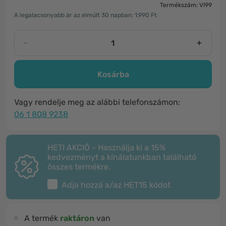
Termékszám: VI99
A legalacsonyabb ár az elmúlt 30 napban: 1.990 Ft
-
+
Kosárba
Vagy rendelje meg az alábbi telefonszámon:
06 1 808 9238
HETI AKCIÓ - Használja ki a 15%
kedvezményt a kínálatunkban található
összes termékre.
Adja hozzá a/az
HET15
kódot
A termék
raktáron
van