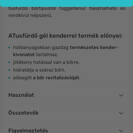
köszönhetően
a kender-kivonatot tartalmazó
tusfürdő bőrtípustól függetlenül használható és
rendkívül népszerű.
ATusfürdő gél kenderrel termék előnyei:
hatóanyagokban gazdag
természetes kender-
kivonatot
tartalmaz,
jótékony hatással van a bőrre,
hidratálja a száraz bőrt,
elősegíti
a bőr revitalizációját
.
Használat
Összetevők
Figyelmeztetés