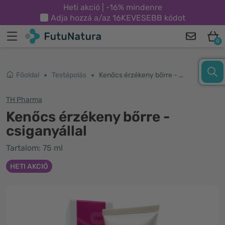
Heti akció | -16% mindenre
Adja hozzá a/az
16KEVESEBB
kódot
0
Főoldal
Testápolás
Kenőcs érzékeny bőrre - csiganyállal
TH Pharma
Kenőcs érzékeny bőrre -
csiganyállal
Tartalom: 75 ml
HETI AKCIÓ