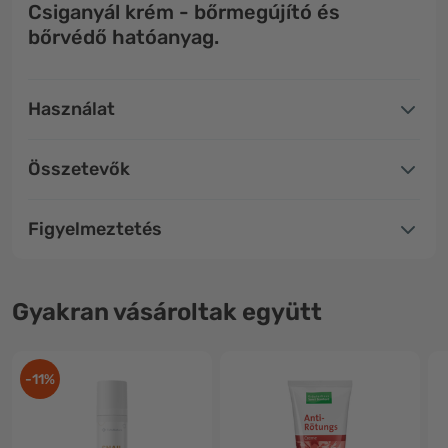
Csiganyál krém - bőrmegújító és
bőrvédő hatóanyag.
Használat
Összetevők
Figyelmeztetés
Gyakran vásároltak együtt
-11%