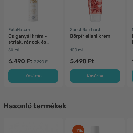
FutuNatura
Sanct Bernhard
Csiganyál krém -
Bőrpír elleni krém
striák, ráncok és
hegek
50 ml
100 ml
6.490 Ft
5.490 Ft
7.290 Ft
Kosárba
Kosárba
Hasonló termékek
-11%