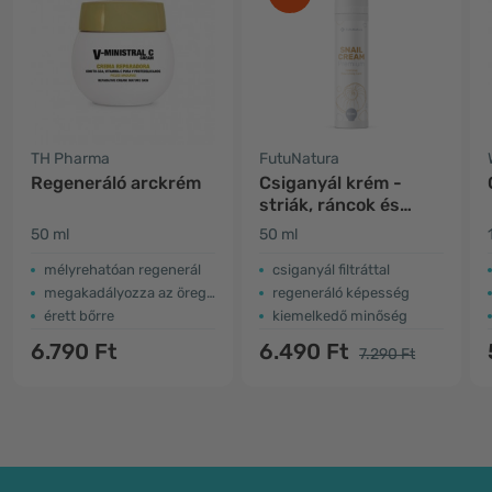
TH Pharma
FutuNatura
Regeneráló arckrém
Csiganyál krém -
striák, ráncok és
hegek
50 ml
50 ml
mélyrehatóan regenerál
csiganyál filtráttal
megakadályozza az öregedést
regeneráló képesség
érett bőrre
kiemelkedő minőség
6.790 Ft
6.490 Ft
7.290 Ft