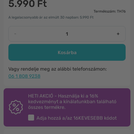
5.990 Ft
Termékszám: TH76
A legalacsonyabb ár az elmúlt 30 napban: 5.990 Ft
-
+
Kosárba
Vagy rendelje meg az alábbi telefonszámon:
06 1 808 9238
HETI AKCIÓ - Használja ki a 16%
kedvezményt a kínálatunkban található
összes termékre.
Adja hozzá a/az
16KEVESEBB
kódot