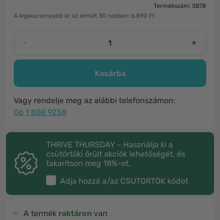
Termékszám: SB78
A legalacsonyabb ár az elmúlt 30 napban: 6.890 Ft
-
+
Kosárba
Vagy rendelje meg az alábbi telefonszámon:
06 1 808 9238
THRIVE THURSDAY – Használja ki a
csütörtöki őrült akciók lehetőségét, és
takarítson meg 18%-ot.
Adja hozzá a/az
CSUTORTOK
kódot
A termék
raktáron
van