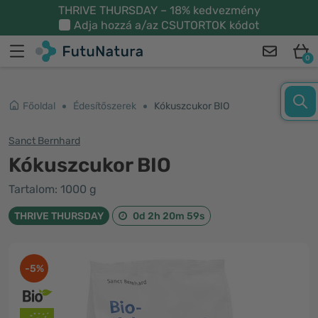
THRIVE THURSDAY – 18% kedvezmény
Adja hozzá a/az
CSUTORTOK
kódot
0
Főoldal
Édesítőszerek
Kókuszcukor BIO
Sanct Bernhard
Kókuszcukor BIO
Tartalom: 1000 g
THRIVE THURSDAY
0d 2h 20m 59s
-5%