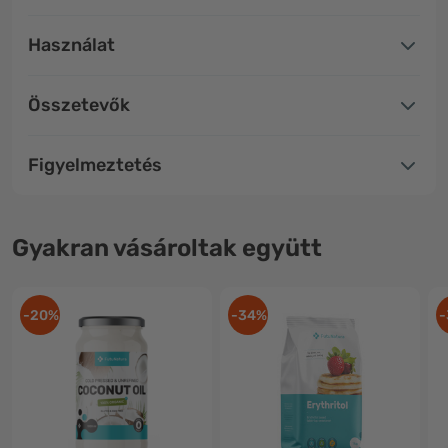
Használat
Összetevők
Figyelmeztetés
Gyakran vásároltak együtt
-20%
-34%
-