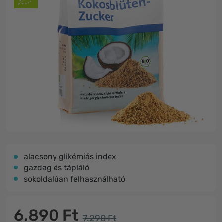
alacsony glikémiás index
gazdag és tápláló
sokoldalúan felhasználható
6.890 Ft
7.290 Ft