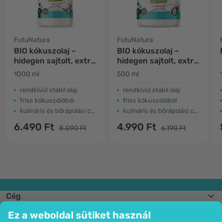
FutuNatura
FutuNatura
BIO kókuszolaj –
BIO kókuszolaj –
hidegen sajtolt, extra
hidegen sajtolt, extra
szűz
szűz
1000 ml
500 ml
rendkívül stabil olaj
rendkívül stabil olaj
friss kókuszdióból
friss kókuszdióból
kulináris és bőrápolási célokra
kulináris és bőrápolási célokra
6.490 Ft
4.990 Ft
8.090 Ft
6.190 Ft
Cég
Információk
Ez a weboldal sütiket használ
Csatlakozzon hozzánk