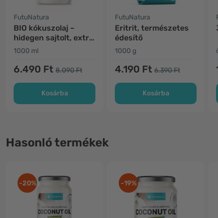
FutuNatura
FutuNatura
BIO kókuszolaj –
Eritrit, természetes
hidegen sajtolt, extra
édesítő
szűz
1000 ml
1000 g
6.490 Ft
4.190 Ft
8.090 Ft
6.390 Ft
Kosárba
Kosárba
Hasonló termékek
-20%
-19%