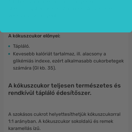
A kókuszcukor a fehér cukor nagyszerű
alternatívájaként ismert. A kókuszpálma édes és
vizes virágaiból nyerik.
A kókuszcukor előnyei:
Tápláló.
Kevesebb kalóriát tartalmaz, ill. alacsony a
glikémiás indexe, ezért alkalmasabb cukorbetegek
számára (GI kb. 35).
A kókuszcukor teljesen természetes és
rendkívül tápláló édesítőszer.
A szokásos cukrot helyettesíthetjük kókuszcukorral
1:1 arányban. A kókuszcukor sokoldalú és remek
karamellás ízű.