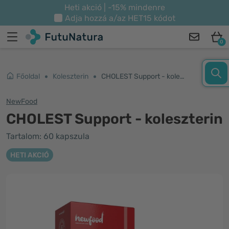
Heti akció | -15% mindenre
Adja hozzá a/az
HET15
kódot
0
Főoldal
Koleszterin
CHOLEST Support - koleszterin
NewFood
CHOLEST Support - koleszterin
Tartalom: 60 kapszula
HETI AKCIÓ