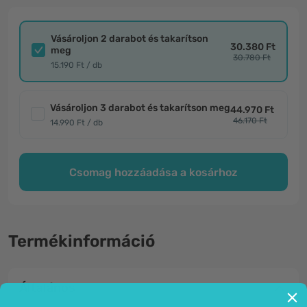
Vásároljon 2 darabot és takarítson
30.380 Ft
meg
30.780 Ft
15.190 Ft / db
Vásároljon 3 darabot és takarítson meg
44.970 Ft
46.170 Ft
14.990 Ft / db
Csomag hozzáadása a kosárhoz
Termékinformáció
Általános