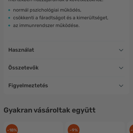
normál pszichológiai működés,
csökkenti a fáradtságot és a kimerültséget,
az immunrendszer működése.
Használat
Összetevők
Figyelmeztetés
Gyakran vásároltak együtt
-18%
-9%
-