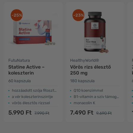
-25%
-23%
FutuNatura
HealthyWorld®
Statine Active –
Vörös rizs élesztő
koleszterin
250 mg
60 kapszula
180 kapszula
hozzáadott szója fitoszterolok
Q10 koenzimmel
a vér koleszterinszintje
B1-vitamin a szív támogatására
vörös élesztős rizzsel
monacolin K
5.990 Ft
7.490 Ft
7.990 Ft
9.690 Ft