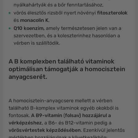
nyálkahártyák és a bőr fenntartásához,
vörös élesztős rizsből nyert növényi
fitoszterolok
és
monacolin K
,
Q10 koenzim,
amely természetesen jelen van a
szervezetben, és a koleszterinhez hasonlóan a
vérben is szállítódik.
A B komplexben található vitaminok
optimálisan támogatják a homocisztein
anyagcserét.
A homocisztein-anyagcsere mellett a vérben
található B-komplex vitaminok egyéb okokból is
fontosak.
A B9-vitamin
(
folsav)
hozzájárul a
vérképzéshez
, a B6- és B12-vitamin pedig a
vörösvértestek képződésében
. Ezenkívül jelentős
mértékben hozzájárulnak a következőkhöz: