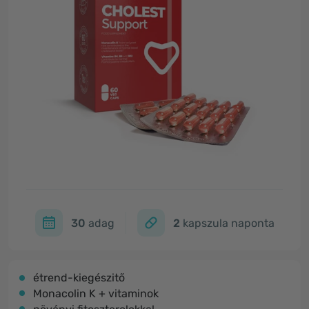
30
adag
2
kapszula naponta
étrend-kiegészitő
Monacolin K + vitaminok