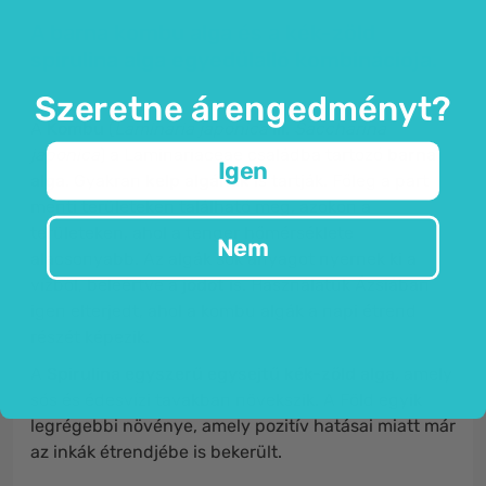
A barna kombu alga és a kék-zöld
spirulina alga egyedülálló kombinációja.
Szeretne árengedményt?
A
Kombu
(
Laminaria japonica
ill.
Saccharina
japonica
) a Laminariaceae családba tartozó
barna
Igen
alga
. Gyakran
kelp
algának
is tartják. Főleg a part
menti területeken található meg, azokon a
területeken, ahol a tenger hőmérséklete
Nem
alacsonyabb. Az algák sok anyagot nyernek ki a
vízből, beleértve a
jódot
is. Használatuk Ázsiában
igen elterjedt, ahol a kombu algák a napi étrend
részét képezik.
A
Spirulina egyszerű egysejtű kék-zöld alga
, amely
sós és édesvízi tavakban növekszik. A Föld egyik
legrégebbi növénye, amely pozitív hatásai miatt már
az inkák étrendjébe is bekerült.