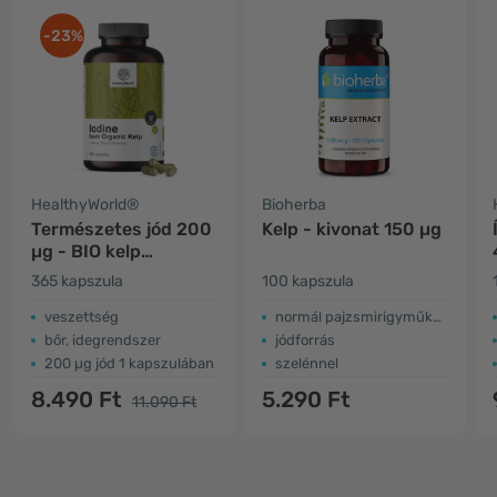
-23%
HealthyWorld®
Bioherba
Természetes jód 200
Kelp - kivonat 150 µg
µg - BIO kelp
moszatból
365 kapszula
100 kapszula
veszettség
normál pajzsmirigyműködés
bőr, idegrendszer
jódforrás
200 µg jód 1 kapszulában
szelénnel
8.490 Ft
5.290 Ft
11.090 Ft