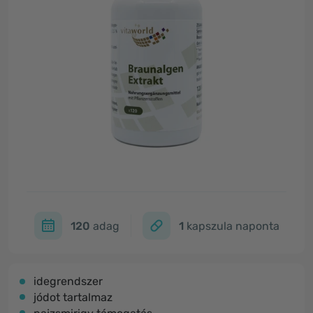
120
adag
1
kapszula naponta
idegrendszer
jódot tartalmaz