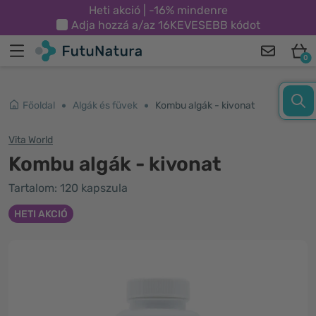
Heti akció | -16% mindenre
Adja hozzá a/az
16KEVESEBB
kódot
0
Főoldal
Algák és füvek
Kombu algák - kivonat
Vita World
Kombu algák - kivonat
Tartalom: 120 kapszula
HETI AKCIÓ