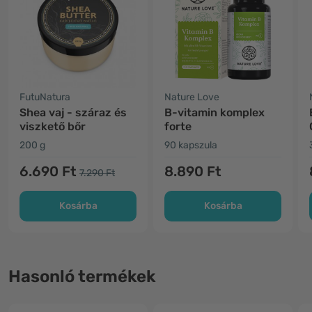
FutuNatura
Nature Love
Shea vaj - száraz és
B-vitamin komplex
viszkető bőr
forte
200 g
90 kapszula
6.690 Ft
8.890 Ft
7.290 Ft
Kosárba
Kosárba
Hasonló termékek