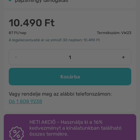
pajzsmirigy támogatás
10.490 Ft
87 Ft/nap
Termékszám: VW23
A legalacsonyabb ár az elmúlt 30 napban: 10.490 Ft
-
+
Kosárba
Vagy rendelje meg az alábbi telefonszámon:
06 1 808 9238
HETI AKCIÓ - Használja ki a 16%
kedvezményt a kínálatunkban található
összes termékre.