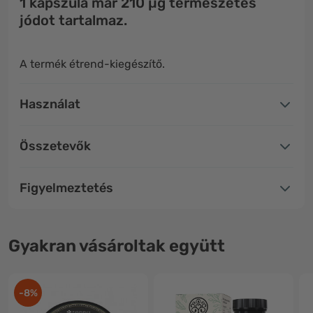
1 kapszula már 210 µg természetes
jódot tartalmaz.
A termék étrend-kiegészítő.
Használat
Összetevők
Figyelmeztetés
Gyakran vásároltak együtt
-8%