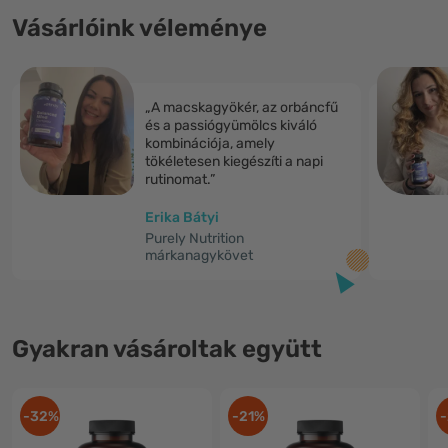
Vásárlóink véleménye
„A macskagyökér, az orbáncfű
és a passiógyümölcs kiváló
kombinációja, amely
tökéletesen kiegészíti a napi
rutinomat.”
Erika Bátyi
Purely Nutrition
márkanagykövet
Gyakran vásároltak együtt
-32%
-21%
-