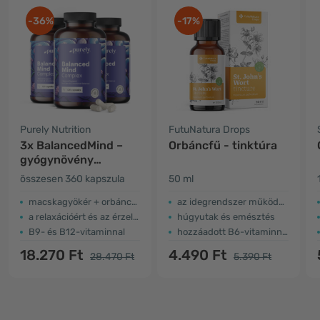
-36%
-17%
Purely Nutrition
FutuNatura Drops
3x BalancedMind –
Orbáncfű - tinktúra
gyógynövény
komplex
összesen 360 kapszula
50 ml
macskagyökér + orbáncfű + passiógyümölcs
az idegrendszer működése
a relaxációért és az érzelmi egyensúlyért
húgyutak és emésztés
B9- és B12-vitaminnal
hozzáadott B6-vitaminnal
18.270 Ft
4.490 Ft
28.470 Ft
5.390 Ft