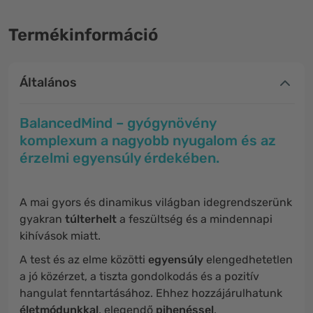
Termékinformáció
Általános
BalancedMind – gyógynövény
komplexum a nagyobb nyugalom és az
érzelmi egyensúly érdekében.
A mai gyors és dinamikus világban idegrendszerünk
gyakran
túlterhelt
a feszültség és a mindennapi
kihívások miatt.
A test és az elme közötti
egyensúly
elengedhetetlen
a jó közérzet, a tiszta gondolkodás és a pozitív
hangulat fenntartásához. Ehhez hozzájárulhatunk
életmódunkkal
, elegendő
pihenéssel
,