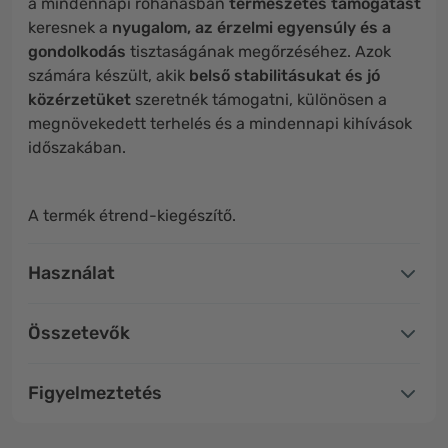
a mindennapi rohanásban
természetes támogatást
keresnek a
nyugalom, az érzelmi egyensúly és a
gondolkodás
tisztaságának megőrzéséhez. Azok
számára készült, akik
belső stabilitásukat és jó
közérzetüket
szeretnék támogatni, különösen a
megnövekedett terhelés és a mindennapi kihívások
időszakában.
A termék étrend-kiegészítő.
Használat
Összetevők
Figyelmeztetés