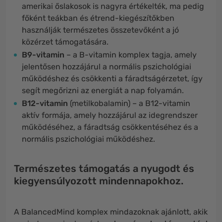
amerikai őslakosok is nagyra értékelték, ma pedig
főként teákban és étrend-kiegészítőkben
használják természetes összetevőként a jó
közérzet támogatására.
B9-vitamin
– a B-vitamin komplex tagja, amely
jelentősen hozzájárul a normális pszichológiai
működéshez és csökkenti a fáradtságérzetet, így
segít megőrizni az energiát a nap folyamán.
B12-vitamin
(metilkobalamin) – a B12-vitamin
aktív formája, amely hozzájárul az idegrendszer
működéséhez, a fáradtság csökkentéséhez és a
normális pszichológiai működéshez.
Természetes támogatás a nyugodt és
kiegyensúlyozott mindennapokhoz.
A BalancedMind komplex mindazoknak ajánlott, akik