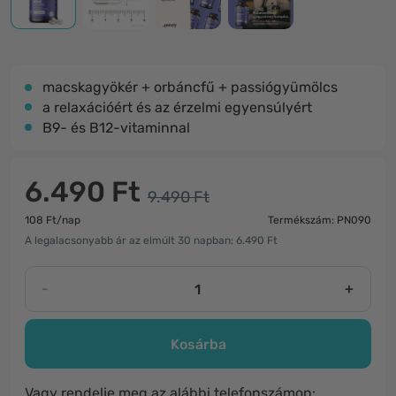
macskagyökér + orbáncfű + passiógyümölcs
a relaxációért és az érzelmi egyensúlyért
B9- és B12-vitaminnal
6.490 Ft
9.490 Ft
108 Ft/nap
Termékszám: PN090
A legalacsonyabb ár az elmúlt 30 napban: 6.490 Ft
-
+
Kosárba
Vagy rendelje meg az alábbi telefonszámon: