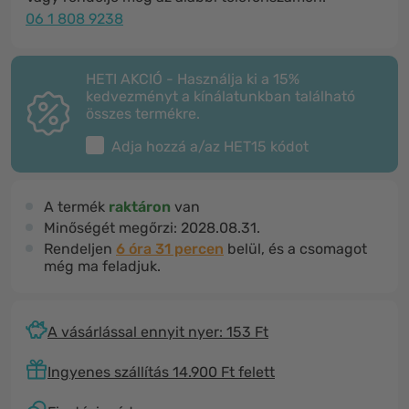
06 1 808 9238
HETI AKCIÓ - Használja ki a 15%
kedvezményt a kínálatunkban található
összes termékre.
Adja hozzá a/az
HET15
kódot
A termék
raktáron
van
Minőségét megőrzi:
2028.08.31.
Rendeljen
6 óra 31 percen
belül, és a csomagot
még ma feladjuk.
A vásárlással ennyit nyer: 153 Ft
Ingyenes szállítás 14.900 Ft felett