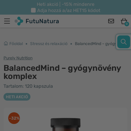
Heti akció | -15% mindenre
Adja hozzá a/az
HET15
kódot
0
Főoldal
Stressz és relaxáció
BalancedMind – gyógynövény komplex
Purely Nutrition
BalancedMind – gyógynövény
komplex
Tartalom: 120 kapszula
HETI AKCIÓ
-32%