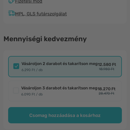
Fizetési mód
MPL, GLS futárszolgálat
Mennyiségi kedvezmény
Vásároljon 2 darabot és takarítson meg
12.580 Ft
18.980 Ft
6.290 Ft / db
Vásároljon 3 darabot és takarítson meg
18.270 Ft
28.470 Ft
6.090 Ft / db
Csomag hozzáadása a kosárhoz