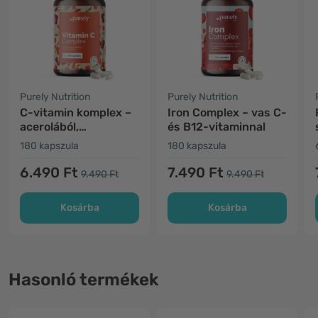
Purely Nutrition
Purely Nutrition
C-vitamin komplex –
Iron Complex – vas C-
acerolából,
és B12-vitaminnal
csipkebogyóból és
180 kapszula
180 kapszula
camu camu-ból
6.490 Ft
7.490 Ft
9.490 Ft
9.490 Ft
Kosárba
Kosárba
Hasonló termékek