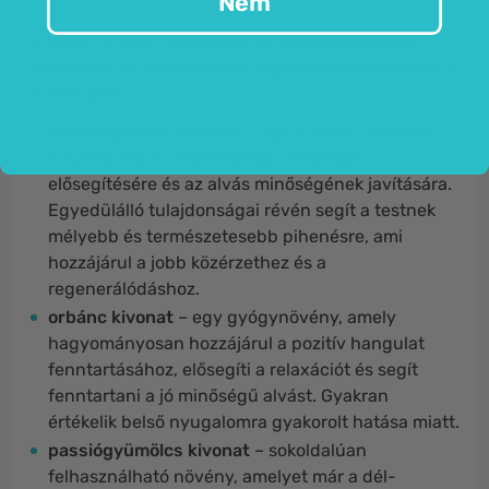
Nem
A BalancedMind kapszulák
öt aktív összetevőt
tartalmaznak, amelyek már régóta ismertek jótékony
hatásukról:
macskagyökér kivonat
– egy növény, amelyet
évszázadok óta használnak a relaxáció
elősegítésére és az alvás minőségének javítására.
Egyedülálló tulajdonságai révén segít a testnek
mélyebb és természetesebb pihenésre, ami
hozzájárul a jobb közérzethez és a
regenerálódáshoz.
orbánc kivonat
– egy gyógynövény, amely
hagyományosan hozzájárul a pozitív hangulat
fenntartásához, elősegíti a relaxációt és segít
fenntartani a jó minőségű alvást. Gyakran
értékelik belső nyugalomra gyakorolt hatása miatt.
passiógyümölcs kivonat
– sokoldalúan
felhasználható növény, amelyet már a dél-