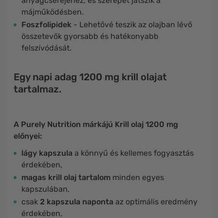
anyagcseréjéhez, és szerepet játszik a
májműködésben.
Foszfolipidek
- Lehetővé teszik az olajban lévő
összetevők gyorsabb és hatékonyabb
felszívódását.
Egy napi adag 1200 mg krill olajat
tartalmaz.
A Purely Nutrition márkájú Krill olaj 1200 mg
előnyei:
lágy kapszula
a könnyű és kellemes fogyasztás
érdekében,
magas krill olaj tartalom
minden egyes
kapszulában,
csak
2 kapszula naponta
az optimális eredmény
érdekében,