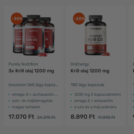
-30%
-20%
Purely Nutrition
OnEnergy
3x Krill olaj 1200 mg
Krill olaj 1200 mg
összesen 360 lágy kapszula
180 lágy kapszula
omega-3 + asztaxantin + kolin
1200 mg 2 kapszulánként
szív- és májtámogatás
omega 3 + astaxantin
magas tartalom
a szív és a máj számára
17.070 Ft
8.890 Ft
24.270 Ft
11.090 Ft