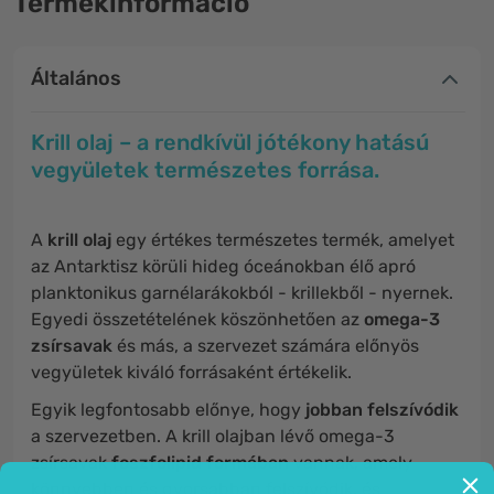
Termékinformáció
Általános
Krill olaj – a rendkívül jótékony hatású
vegyületek természetes forrása.
A
krill olaj
egy értékes természetes termék, amelyet
az Antarktisz körüli hideg óceánokban élő apró
planktonikus garnélarákokból - krillekből - nyernek.
Egyedi összetételének köszönhetően az
omega-3
zsírsavak
és más, a szervezet számára előnyös
vegyületek kiváló forrásaként értékelik.
Egyik legfontosabb előnye, hogy
jobban felszívódik
a szervezetben. A krill olajban lévő omega-3
zsírsavak
foszfolipid formában
vannak, amely
könnyebben és gyorsabban felszívódik, és