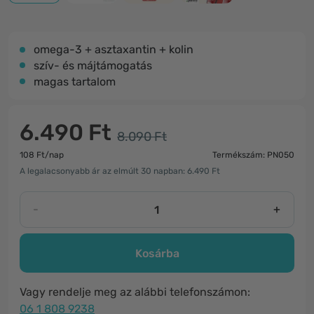
omega-3 + asztaxantin + kolin
szív- és májtámogatás
magas tartalom
6.490 Ft
8.090 Ft
108 Ft/nap
Termékszám: PN050
A legalacsonyabb ár az elmúlt 30 napban: 6.490 Ft
-
+
Kosárba
Vagy rendelje meg az alábbi telefonszámon:
06 1 808 9238