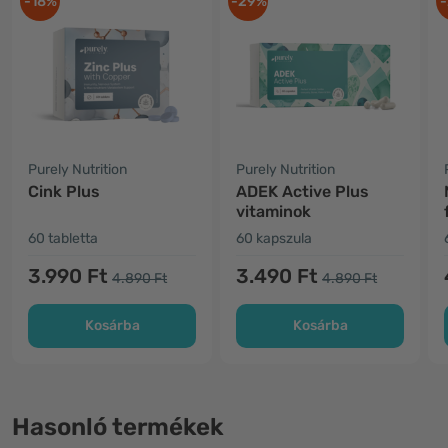
-18%
-29%
-
Purely Nutrition
Purely Nutrition
Cink Plus
ADEK Active Plus
vitaminok
60 tabletta
60 kapszula
3.990 Ft
3.490 Ft
4.890 Ft
4.890 Ft
Kosárba
Kosárba
Hasonló termékek