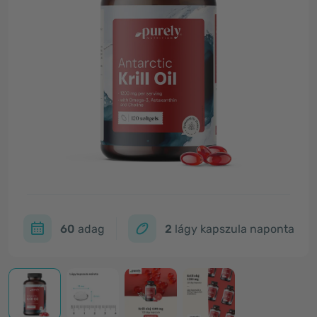
60
adag
2
lágy kapszula naponta