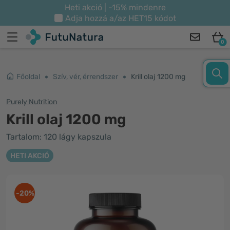
Heti akció | -15% mindenre
Adja hozzá a/az
HET15
kódot
0
Főoldal
Szív, vér, érrendszer
Krill olaj 1200 mg
Purely Nutrition
Krill olaj 1200 mg
Tartalom: 120 lágy kapszula
HETI AKCIÓ
-20%