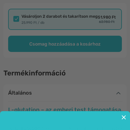
Vásároljon 2 darabot és takarítson meg
51.980 Ft
63.980 Ft
25.990 Ft / db
Csomag hozzáadása a kosárhoz
Termékinformáció
Általános
L-glutation – az emberi test támogatása.
Az
L-glutation
fehérje molekula három aminosavból