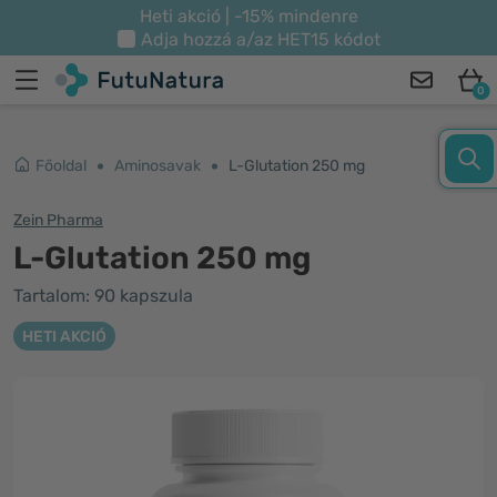
Heti akció | -15% mindenre
Adja hozzá a/az
HET15
kódot
0
Főoldal
Aminosavak
L-Glutation 250 mg
Zein Pharma
L-Glutation 250 mg
Tartalom: 90 kapszula
HETI AKCIÓ