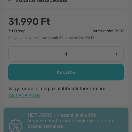
fokozatos felszabadulás
31.990 Ft
711 Ft/nap
Termékszám: ZP07
A legalacsonyabb ár az elmúlt 30 napban: 26.490 Ft
-
+
Kosárba
Vagy rendelje meg az alábbi telefonszámon:
06 1 808 9238
HETI AKCIÓ - Használja ki a 15%
kedvezményt a kínálatunkban található
összes termékre.