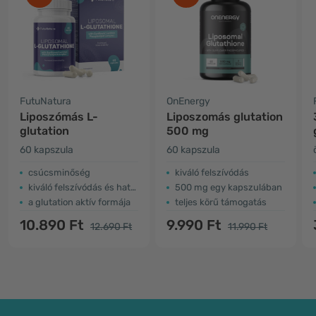
FutuNatura
OnEnergy
Liposzómás L-
Liposzomás glutation
glutation
500 mg
60 kapszula
60 kapszula
csúcsminőség
kiváló felszívódás
kiváló felszívódás és hatékonyság
500 mg egy kapszulában
a glutation aktív formája
teljes körű támogatás
10.890 Ft
9.990 Ft
12.690 Ft
11.990 Ft