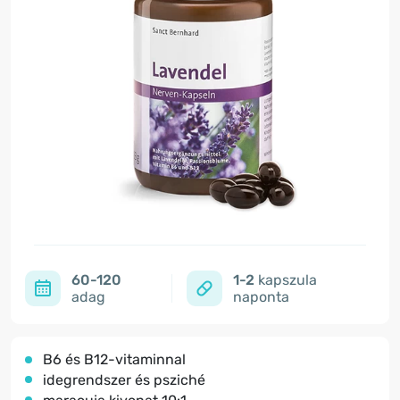
60-120
1-2
kapszula
adag
naponta
B6 és B12-vitaminnal
idegrendszer és psziché