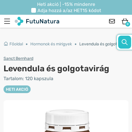
Heti akció | -15% mindenre
Adja hozzá a/az
HET15
kódot
0
Főoldal
Hormonok és mirigyek
Levendula és golgotavirág
Sanct Bernhard
Levendula és golgotavirág
Tartalom: 120 kapszula
HETI AKCIÓ