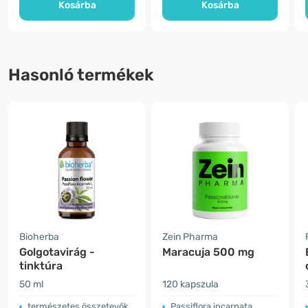
Kosárba
Kosárba
Hasonló termékek
Bioherba
Zein Pharma
Golgotavirág -
Maracuja 500 mg
tinktúra
50 ml
120 kapszula
természetes összetevők
Passiflora incarnata