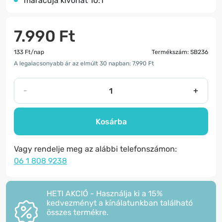
maracuja kivonat 10:1
7.990 Ft
133 Ft/nap
Termékszám: SB236
A legalacsonyabb ár az elmúlt 30 napban: 7.990 Ft
-
+
Kosárba
Vagy rendelje meg az alábbi telefonszámon:
06 1 808 9238
HETI AKCIÓ - Használja ki a 15%
kedvezményt a kínálatunkban található
összes termékre.