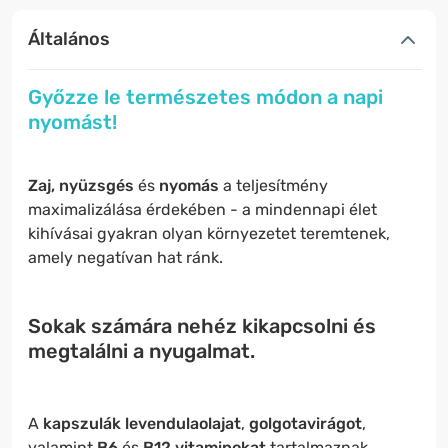
Általános
Győzze le természetes módon a napi
nyomást!
Zaj, nyüzsgés
és
nyomás
a teljesítmény
maximalizálása érdekében - a mindennapi élet
kihívásai gyakran olyan környezetet teremtenek,
amely negatívan hat ránk.
Sokak számára nehéz
kikapcsolni
és
megtalálni a
nyugalmat
.
A
kapszulák levendulaolajat
,
golgotavirágot
,
valamint
B6
és
B12 vitaminokat
tartalmaznak.