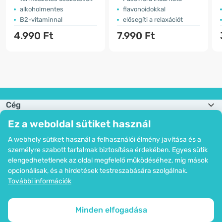
alkoholmentes
flavonoidokkal
B2-vitaminnal
elősegíti a relaxációt
4.990 Ft
7.990 Ft
Cég
Információk
Ez a weboldal sütiket használ
Csatlakozzon hozzánk
Segítség és megrendelések
A webhely sütiket használ a felhasználói élmény javítása és a
személyre szabott tartalmak biztosítása érdekében. Egyes sütik
elengedhetetlenek az oldal megfelelő működéséhez, míg mások
opcionálisak, és a hirdetések testreszabására szolgálnak.
Bankkártyás fizetési lehetőség. A személyes adatok garantált védelme
További információk
SSL titkosítással.
Copyright © 2012 - 2026   |   Be Healthy Group d.o.o.
Az oldal térképe
Cookie-k használata
Cookie-k beállítása
Minden elfogadása