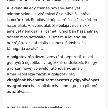
A
levendula
egy cserjés növény, amelyet
mindannyian lila virágaival és elbűvölő illatával
ismerünk fel. Rendkívül népszerű és széles körben
használják. A levendulából
illóolajat
nyernek ki,
amelyet nem csak a kozmetikumokban használnak,
hanem más hatásairól is ismert. A levendula
hozzájárul az optimális kikapcsolódáshoz és
támogatja az alvást.
A
golgotavirág
dísznövényként népszerű, mivel
gyönyörű egzotikus virágokkal rendelkezik. Ez egy
gyorsan növekvő évelő futónövény, amely
Amerikából származik. A
golgotavirág
virágjának kivonatát
természetes gyógynövényes
nyugtatásra
használják, mivel támogatja a pihenést
és az alvást.
A B6 és B12-vitamin hozzájárul az: