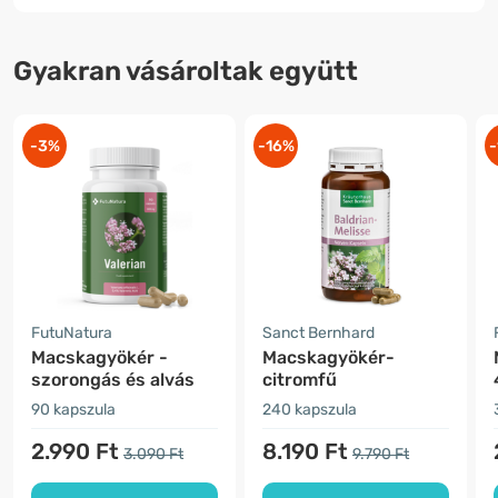
Gyakran vásároltak együtt
-3%
-16%
-
FutuNatura
Sanct Bernhard
Macskagyökér -
Macskagyökér-
szorongás és alvás
citromfű
90 kapszula
240 kapszula
2.990 Ft
8.190 Ft
3.090 Ft
9.790 Ft