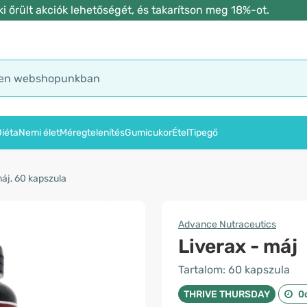
 őrült akciók lehetőségét, és takarítson meg 18%-ot.
iéta
Nemi élet
Méregtelenítés
Gumicukor
Étel
Tipegő
máj, 60 kapszula
Advance Nutraceutics
Liverax - máj
Tartalom: 60 kapszula
THRIVE THURSDAY
0