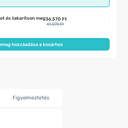
bot és takarítson meg
36.570 Ft
41.070 Ft
omag hozzáadása a kosárhoz
Figyelmeztetés