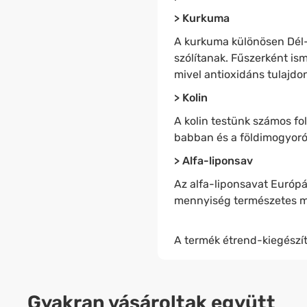
> Kurkuma
A kurkuma különösen Dél- 
szólítanak. Fűszerként ism
mivel antioxidáns tulajdo
> Kolin
A kolin testünk számos fo
babban és a földimogyor
> Alfa-liponsav
Az alfa-liponsavat Európ
mennyiség természetes m
A termék étrend-kiegészít
Gyakran vásároltak együtt