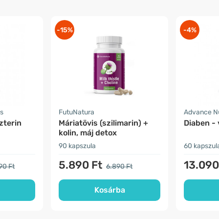
-15%
-4%
s
FutuNatura
Advance Nu
zterin
Máriatövis (szilimarin) +
Diaben -
kolin, máj detox
90 kapszula
60 kapszul
5.890 Ft
13.090
90 Ft
6.890 Ft
Kosárba