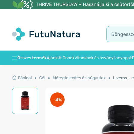
THRIVE THURSDAY – Használja ki a csütörtöki
Összes termék
Ajánlott Önnek
Vitaminok és ásványi anyagok
D
Főoldal
Cél
Méregtelenítés és húgyutak
Liverax - 
-4%