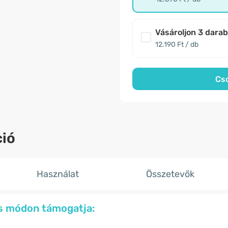
Vásároljon 3 dara
12.190 Ft / db
Cs
ió
Használat
Összetevők
s módon támogatja: