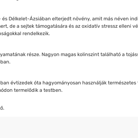
és Délkelet-Ázsiában elterjedt növény, amit más néven indi
ert, de a sejtek támogatására és az oxidatív stressz elleni v
nságokkal rendelkezik.
lyamatának része. Nagyon magas kolinszint található a tojás
óban.
ában évtizedek óta hagyományosan használják természetes t
ódon termelődik a testben.
ő.