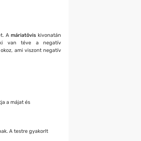
ét. A
máriatövis
kivonatán
ki van téve a negatív
 okoz, ami viszont negatív
ja a májat és
k. A testre gyakorlt