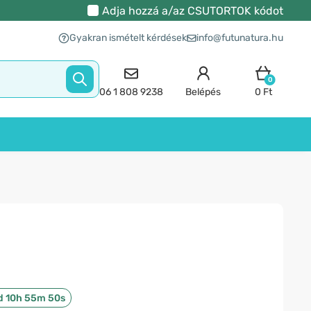
Adja hozzá a/az
CSUTORTOK
kódot
Gyakran ismételt kérdések
info@futunatura.hu
0
06 1 808 9238
Belépés
0 Ft
d 10h 55m 49s