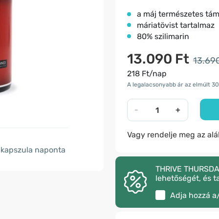
a máj természetes tá
máriatövist tartalmaz
80% szilimarin
13.090 Ft
13.690
218 Ft/nap
A legalacsonyabb ár az elmúlt 30
-
+
Vagy rendelje meg az al
kapszula naponta
THRIVE THURSDAY –
lehetőségét, és t
Adja hozzá a