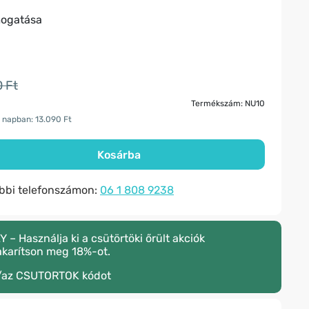
mogatása
 Ft
Termékszám: NU10
 napban: 13.090 Ft
Kosárba
ábbi telefonszámon:
06 1 808 9238
 Használja ki a csütörtöki őrült akciók
akarítson meg 18%-ot.
/az
CSUTORTOK
kódot