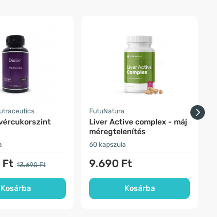
-
traceutics
FutuNatura
H
 vércukorszint
Liver Active complex - máj
méregtelenítés
a
60 kapszula
1
 Ft
9.690 Ft
13.690 Ft
Kosárba
Kosárba