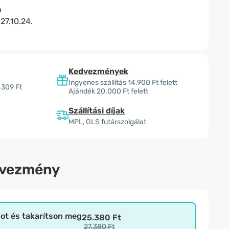
n
27.10.24.
Kedvezmények
Ingyenes szállítás 14.900 Ft felett
 309 Ft
Ajándék 20.000 Ft felett
Szállítási díjak
MPL, GLS futárszolgálat
dvezmény
bot és takarítson meg
25.380 Ft
27.380 Ft