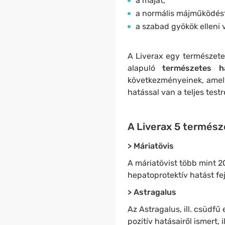
a májat,
a normális májműködés
a szabad gyökök elleni 
A Liverax egy természete
alapuló
természetes h
következményeinek, amelye
hatással van a teljes testr
A Liverax 5 termész
> Máriatövis
A máriatövist több mint 2
hepatoprotektív hatást fej
> Astragalus
Az Astragalus, ill. csüdf
pozitív hatásairől ismert, i