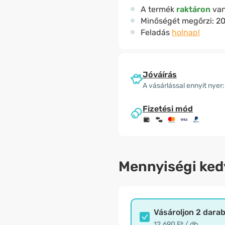
A termék
raktáron
va
Minőségét megőrzi:
20
Feladás
holnap!
Jóváírás
A vásárlással ennyit nyer:
Fizetési mód
Mennyiségi ke
Vásároljon 2 dara
12.690 Ft / db