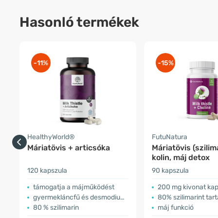
Hasonló termékek
-11%
-15%
HealthyWorld®
FutuNatura
Máriatövis + articsóka
Máriatövis (szilim
kolin, máj detox
120 kapszula
90 kapszula
támogatja a májműködést
200 mg kivonat ka
gyermekláncfű és desmodium kivonattal
80% szilimarint tar
80 % szilimarin
máj funkció