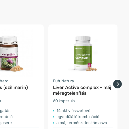
nhard
FutuNatura
N
s (szilimarin)
Liver Active complex - máj
M
méregtelenítés
a
60 kapszula
6
gatás
14 aktív összetevő
neráció
egyedülálló kombináció
agcsere
a máj természetes támasza