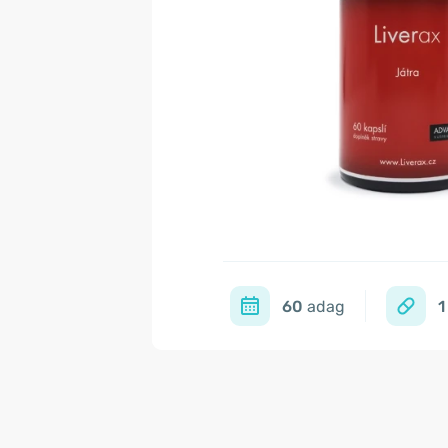
60
adag
1