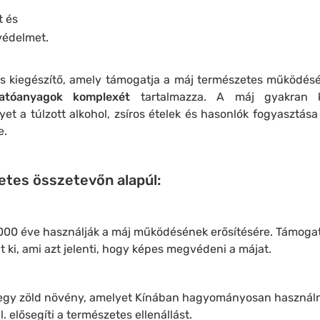
t és
védelmet.
s kiegészítő, amely támogatja a máj természetes működés
atóanyagok komplexét
tartalmazza. A máj gyakran 
t a túlzott alkohol, zsíros ételek és hasonlók fogyasztása
e.
etes összetevőn alapúl:
000 éve használják a máj működésének erősítésére. Támogat
t ki, ami azt jelenti, hogy képes megvédeni a májat.
ű egy zöld növény, amelyet Kínában hagyományosan használna
ll. elősegíti a természetes ellenállást.