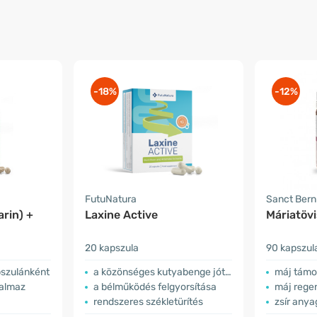
-18%
-12%
FutuNatura
Sanct Ber
arin) +
Laxine Active
Máriatövi
20 kapszula
90 kapszul
pszulánként
a közönséges kutyabenge jótékony hatásai
máj támo
talmaz
a bélműködés felgyorsítása
máj rege
rendszeres székletürítés
zsír any