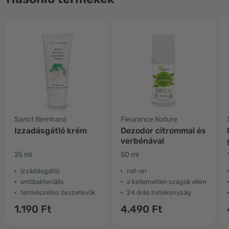
Sanct Bernhard
Fleurance Nature
Izzadásgátló krém
Dezodor citrommal és
verbénával
25 ml
50 ml
izzádásgátló
roll-on
antibakteriális
a kellemetlen szagok ellen
természetes összetevők
24 órás hatékonyság
1.190 Ft
4.490 Ft