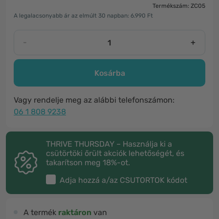
Termékszám: ZC05
A legalacsonyabb ár az elmúlt 30 napban: 6.990 Ft
-
+
Kosárba
Vagy rendelje meg az alábbi telefonszámon:
06 1 808 9238
THRIVE THURSDAY – Használja ki a
csütörtöki őrült akciók lehetőségét, és
takarítson meg 18%-ot.
Adja hozzá a/az
CSUTORTOK
kódot
A termék
raktáron
van