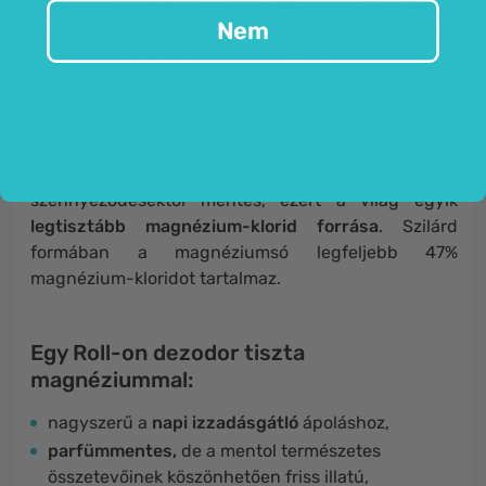
klorid
tartalommal rendelkezik,
természetes
Nem
hatóanyagokon
alapul, és optimális természetes
illatot tesz lehetővé káros anyagok nélkül.
A
Zechsal Magnézium-kloridot
Hollandia északi
részén bányásszák, ahol 1982 óta sót nyernek abból
az őskori sórétegből, amelyen a tenger 250 millió
évvel ezelőtt kiszáradt. Az ott található lerakódás
szennyeződésektől mentes, ezért a világ egyik
legtisztább magnézium-klorid forrása
. Szilárd
formában a magnéziumsó legfeljebb 47%
magnézium-kloridot tartalmaz.
Egy Roll-on dezodor tiszta
magnéziummal:
nagyszerű a
napi izzadásgátló
ápoláshoz,
parfümmentes,
de a mentol természetes
összetevőinek köszönhetően friss illatú,