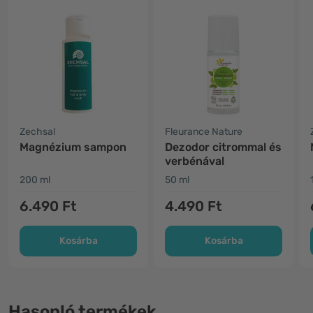
Zechsal
Fleurance Nature
Magnézium sampon
Dezodor citrommal és
verbénával
200 ml
50 ml
6.490 Ft
4.490 Ft
Kosárba
Kosárba
Hasonló termékek