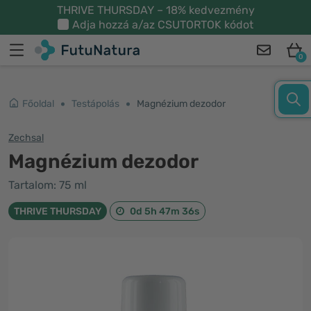
THRIVE THURSDAY – 18% kedvezmény
Adja hozzá a/az
CSUTORTOK
kódot
0
Főoldal
Testápolás
Magnézium dezodor
Zechsal
Magnézium dezodor
Tartalom: 75 ml
THRIVE THURSDAY
0d 5h 47m 36s