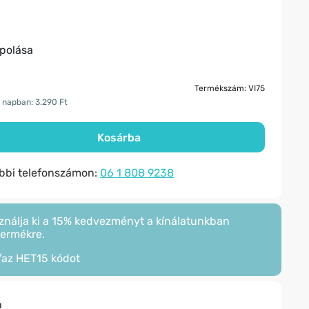
ápolása
Termékszám: VI75
 napban: 3.290 Ft
Kosárba
ábbi telefonszámon:
06 1 808 9238
ználja ki a 15% kedvezményt a kínálatunkban
termékre.
/az
HET15
kódot
n