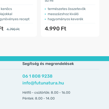
50 ml
2
ú kenőcs
természetes összetevők
lajokkal
masszázshoz kiváló
ógynövényes recept
hagyományos keverék
Ft
4.990 Ft
4.790 Ft
Segítség és megrendelések
06 1 808 9238
info@futunatura.hu
Hétfő - csütörtök: 8.00 - 16.00
Péntek: 8.00 - 14.00