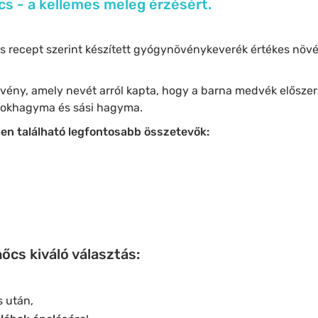
 - a kellemes meleg érzésért.
 recept szerint készített gyógynövénykeverék értékes növé
vény, amely nevét arról kapta, hogy a barna medvék előszere
okhagyma és sási hagyma.
 található legfontosabb összetevők:
cs kiváló választás:
s után,