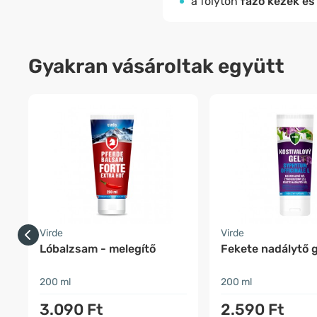
a folyton
fázó kezek és
Gyakran vásároltak együtt
Virde
Virde
Lóbalzsam - melegítő
Fekete nadálytő g
200 ml
200 ml
3.090 Ft
2.590 Ft