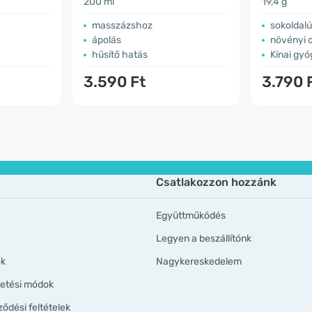
200 ml
19,4 g
masszázshoz
sokoldal
ápolás
növényi o
hűsítő hatás
Kínai gy
3.590 Ft
3.790 
Csatlakozzon hozzánk
Együttműködés
Legyen a beszállítónk
ök
Nagykereskedelem
izetési módok
ződési feltételek