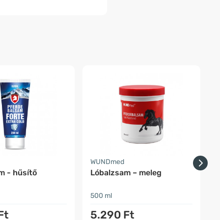
WUNDmed
V
m - hűsítő
Lóbalzsam – meleg
500 ml
2
Ft
5.290 Ft