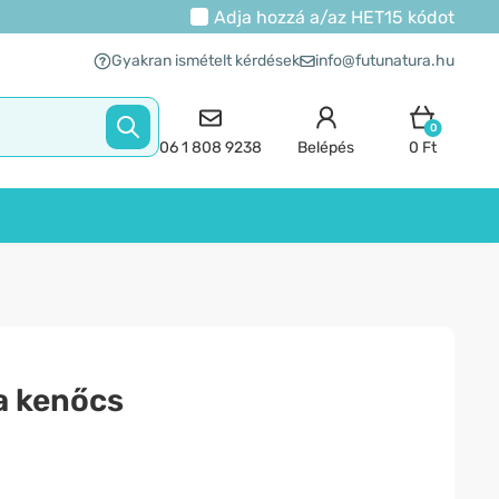
Adja hozzá a/az
HET15
kódot
Gyakran ismételt kérdések
info@futunatura.hu
0
06 1 808 9238
Belépés
0 Ft
 kenőcs