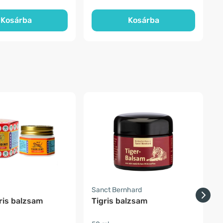
Kosárba
Kosárba
Sanct Bernhard
S
ris balzsam
Tigris balzsam