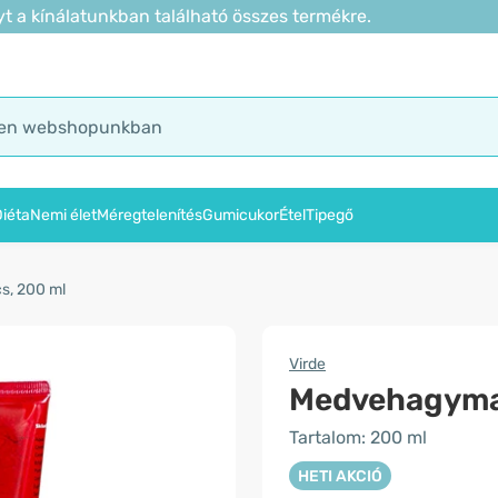
t a kínálatunkban található összes termékre.
iéta
Nemi élet
Méregtelenítés
Gumicukor
Étel
Tipegő
, 200 ml
Virde
Medvehagyma
Tartalom: 200 ml
HETI AKCIÓ