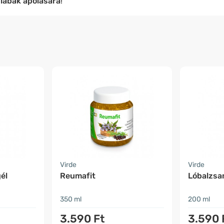
 lábak ápolására
!
Virde
Virde
él
Reumafit
Lóbalzsa
350 ml
200 ml
3.590 Ft
3.590 