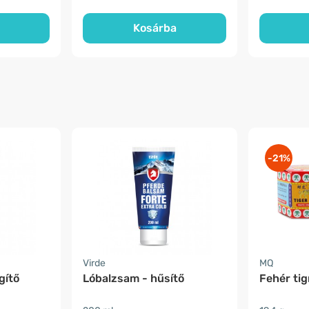
Kosárba
-21%
Virde
MQ
gítő
Lóbalzsam - hűsítő
Fehér tig