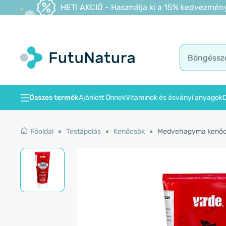
HETI AKCIÓ - Használja ki a 15% kedvezmény
Összes termék
Ajánlott Önnek
Vitaminok és ásványi anyagok
D
Főoldal
Testápolás
Kenőcsök
Medvehagyma kenőcs