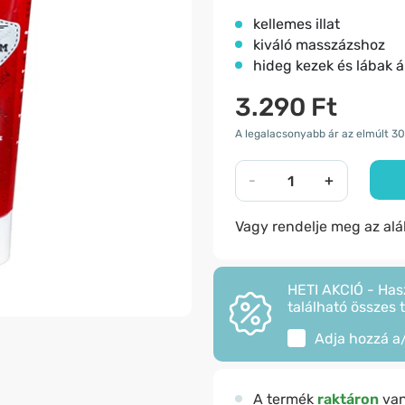
​kellemes illat
kiváló masszázshoz
hideg kezek és lábak 
3.290 Ft
A legalacsonyabb ár az elmúlt 30
-
+
Vagy rendelje meg az al
HETI AKCIÓ - Has
található összes 
Adja hozzá a
A termék
raktáron
va