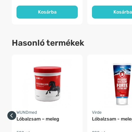
Kosárba
Kosárba
Hasonló termékek
WUNDmed
Virde
Lóbalzsam – meleg
Lóbalzsam - mele