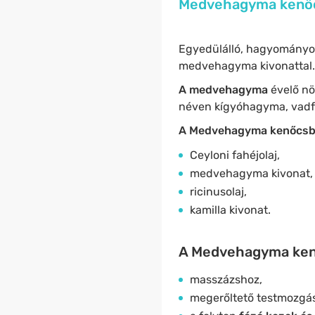
Medvehagyma kenőcs
Egyedülálló, hagyományos
medvehagyma kivonattal.
A medvehagyma
évelő nö
néven kígyóhagyma, vadf
A Medvehagyma kenőcsben
Ceyloni fahéjolaj,
medvehagyma kivonat,
ricinusolaj,
kamilla kivonat.
A Medvehagyma kenő
masszázshoz,
megerőltető testmozgá