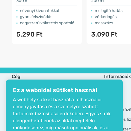
500 ml
200 ml
növényi kivonatokkal
melegítő hatás
gyors felszívódás
vérkeringés
nagyszerű választás sportolók számára
masszázs
5.290 Ft
3.090 Ft
Cég
Információk
Ez a weboldal sütiket használ
Öko tanusítvány
Gyik
A webhely sütiket használ a felhasználói
Elérhetőségek
Márkák
élmény javítása és a személyre szabott
Rólunk
GDPR eszköz
tartalmak biztosítása érdekében. Egyes sütik
Szállítási és f
elengedhetetlenek az oldal megfelelő
működéséhez, míg mások opcionálisak, és a
Általános szer