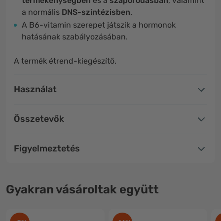
termékenységben
és a
szaporodásban
, valamint
a normális
DNS-szintézisben
.
A B6-vitamin szerepet játszik a hormonok
hatásának szabályozásában.
A termék étrend-kiegészítő.
Használat
Összetevők
Figyelmeztetés
Gyakran vásároltak együtt