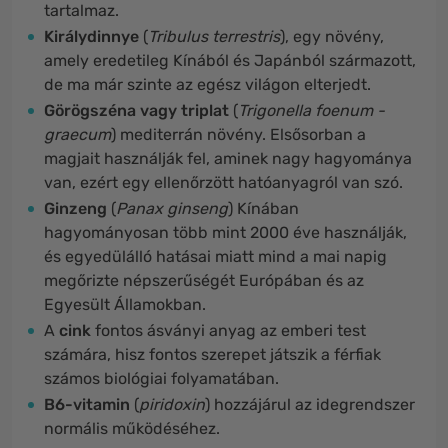
tartalmaz.
Királydinnye
(
Tribulus terrestris
), egy növény,
amely eredetileg Kínából és Japánból származott,
de ma már szinte az egész világon elterjedt.
Görögszéna vagy triplat
(
Trigonella foenum -
graecum
) mediterrán növény. Elsősorban a
magjait használják fel, aminek nagy hagyománya
van, ezért egy ellenőrzött hatóanyagról van szó.
Ginzeng
(
Panax ginseng
) Kínában
hagyományosan több mint 2000 éve használják,
és egyedülálló hatásai miatt mind a mai napig
megőrizte népszerűségét Európában és az
Egyesült Államokban.
A
cink
fontos ásványi anyag az emberi test
számára, hisz fontos szerepet játszik a férfiak
számos biológiai folyamatában.
B6-vitamin
(
piridoxin
) hozzájárul az idegrendszer
normális működéséhez.