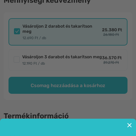
Mennyiségi kedvezmény
Vásároljon 2 darabot és takarítson
25.380 Ft
meg
26.180 Ft
12.690 Ft / db
Vásároljon 3 darabot és takarítson meg
36.570 Ft
39.270 Ft
12.190 Ft / db
Csomag hozzáadása a kosárhoz
Termékinformáció