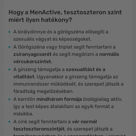
Hogy a
MenActive, tesztoszteron szint
miért ilyen hatékony?
A királydinnye és a görögszéna elősegíti a
szexuális vágyat és képességeket.
A Görögszéna vagy triplat segít fenntartani a
zsíranyagcserét
és segít megőrizni a
normális
vércukorszintet.
A ginzeng támogatja a
szexualitást és a
vitalitást
. Ugyanakkor a ginzeng támogatja az
immunrendszer működését, és szerepet játszik a
fáradtság megelőzésében.
A karnitin
mindhárom formája
biológiailag aktív,
így a test képes átalakítani az egyik formát a
másikba.
A cink segít fenntartani a
vér normál
tesztoszteronszintjét
, és szerepet játszik a