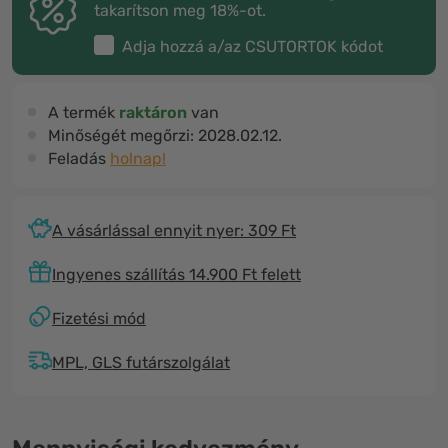
takarítson meg 18%-ot.
Adja hozzá a/az
CSUTORTOK
kódot
A termék
raktáron
van
Minőségét megőrzi:
2028.02.12.
Feladás
holnap!
A vásárlással ennyit nyer: 309 Ft
Ingyenes szállítás 14.900 Ft felett
Fizetési mód
MPL, GLS futárszolgálat