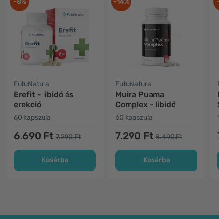
-8%
-14%
FutuNatura
FutuNatura
Erefit - libidó és
Muira Puama
erekció
Complex - libidó
60 kapszula
60 kapszula
6.690 Ft
7.290 Ft
7.290 Ft
8.490 Ft
Kosárba
Kosárba