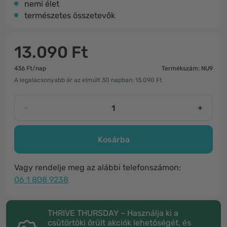
nemi élet
természetes összetevők
13.090 Ft
436 Ft/nap
Termékszám: NU9
A legalacsonyabb ár az elmúlt 30 napban: 13.090 Ft
-
+
Kosárba
Vagy rendelje meg az alábbi telefonszámon:
06 1 808 9238
THRIVE THURSDAY – Használja ki a
csütörtöki őrült akciók lehetőségét, és