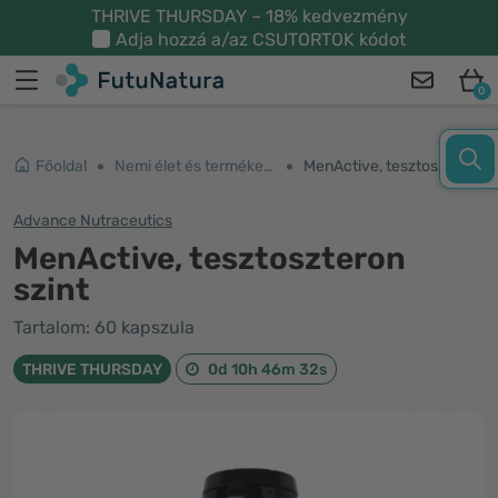
THRIVE THURSDAY – 18% kedvezmény
Adja hozzá a/az
CSUTORTOK
kódot
0
Főoldal
Nemi élet és termékenység
MenActive, tesztoszteron szint
Advance Nutraceutics
MenActive, tesztoszteron
szint
Tartalom: 60 kapszula
THRIVE THURSDAY
0d 10h 46m 32s