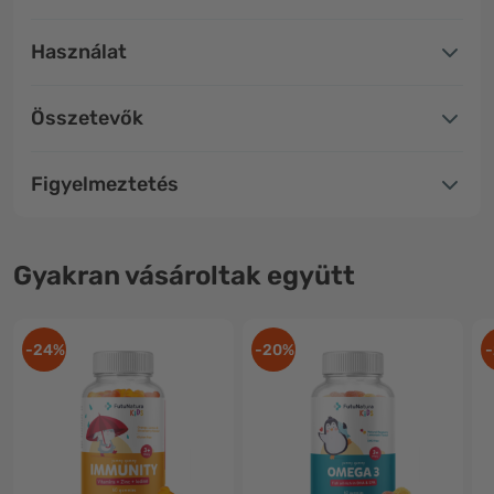
Használat
Összetevők
Figyelmeztetés
Gyakran vásároltak együtt
-24%
-20%
-