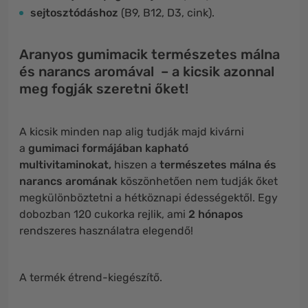
sejtosztódáshoz
(B9, B12, D3, cink).
Aranyos gumimacik természetes málna
és narancs aromával – a kicsik azonnal
meg fogják szeretni őket!
A kicsik minden nap alig tudják majd kivárni
a
gumimaci formájában kapható
multivitaminokat,
hiszen a
természetes málna és
narancs aromának
köszönhetően nem tudják őket
megkülönböztetni a hétköznapi édességektől. Egy
dobozban 120 cukorka rejlik, ami
2 hónapos
rendszeres használatra elegendő!
A termék étrend-kiegészítő.