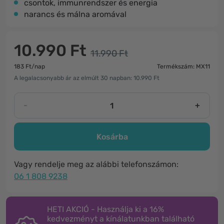
csontok, immunrendszer és energia
narancs és málna aromával
10.990 Ft
11.990 Ft
183 Ft/nap
Termékszám: MX11
A legalacsonyabb ár az elmúlt 30 napban: 10.990 Ft
-
+
Kosárba
Vagy rendelje meg az alábbi telefonszámon:
06 1 808 9238
HETI AKCIÓ - Használja ki a 16%
kedvezményt a kínálatunkban található