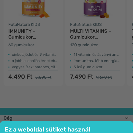
FutuNatura KIDS
FutuNatura KIDS
IMMUNITY -
MULTI VITAMINS –
Gumicukor
Gumicukor
gyerekeknek az
gyerekeknek
60 gumicukor
120 gumicukor
immunrendszer
multivitaminnal
számára
cinket, jódot és 9 vitamint tartalmaznak
11 vitamin és ásványi anyag
a jobb ellenállás érdekében
immunitás, több energia…
vegyes ízek: narancs, citrom és eper
5 ízű gumicukor
4.490 Ft
7.490 Ft
5.890 Ft
9.690 Ft
Cég
Információk
Ez a weboldal sütiket használ
Csatlakozzon hozzánk