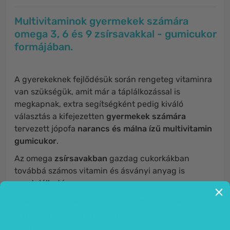
Multivitaminok gyermekek számára
omega 3, 6 és 9 zsírsavakkal - gumicukor
formájában.
A gyerekeknek fejlődésük során rengeteg vitaminra
van szükségük, amit már a táplálkozással is
megkapnak, extra segítségként pedig kiváló
választás a kifejezetten
gyermekek
számára
tervezett jópofa
narancs és málna ízű multivitamin
gumicukor
.
Az omega
zsírsavakban
gazdag cukorkákban
továbbá számos vitamin és ásványi anyag is
megtalálható:
antioxidánsok
:
C-, E-, B2-vitamin és cink
,
B-komplex
vitaminok: B1, B3, B5, B6, B7, B9, B12,
B12,