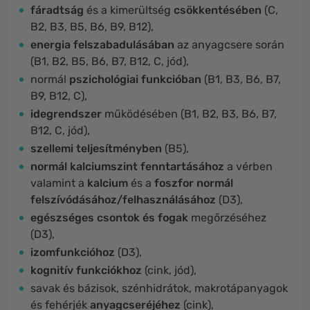
fáradtság
és a kimerültség
csökkentésében
(C,
B2, B3, B5, B6, B9, B12),
energia felszabadulásában
az anyagcsere során
(B1, B2, B5, B6, B7, B12, C, jód),
normál
pszichológiai funkcióban
(B1, B3, B6, B7,
B9, B12, C),
idegrendszer
működésében (B1, B2, B3, B6, B7,
B12, C, jód),
szellemi teljesítményben
(B5),
normál kalciumszint fenntartásához
a vérben
valamint a
kalcium
és a
foszfor normál
felszívódásához/felhasználásához
(D3),
egészséges csontok és fogak
megőrzéséhez
(D3),
izomfunkcióhoz
(D3),
kognitív funkciókhoz
(cink, jód),
savak és bázisok, szénhidrátok, makrotápanyagok
és fehérjék
anyagcseréjéhez
(cink),