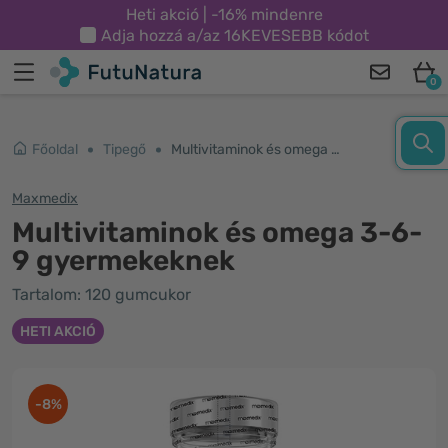
Heti akció | -16% mindenre
Adja hozzá a/az
16KEVESEBB
kódot
0
Főoldal
Tipegő
Multivitaminok és omega 3-6-9 gyermekeknek
Maxmedix
Multivitaminok és omega 3-6-
9 gyermekeknek
Tartalom: 120 gumcukor
HETI AKCIÓ
-8%