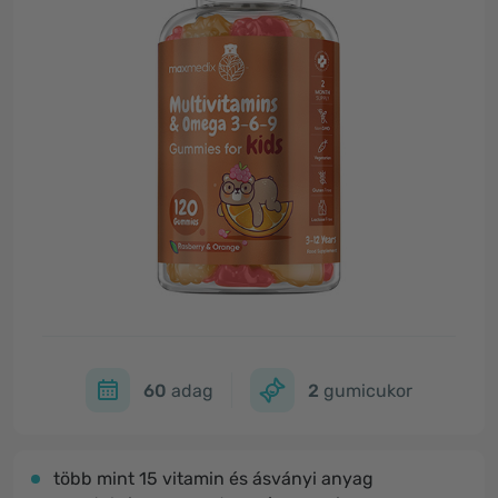
60
adag
2
gumicukor
több mint 15 vitamin és ásványi anyag