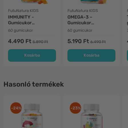
FutuNatura KIDS
FutuNatura KIDS
IMMUNITY -
OMEGA-3 –
Gumicukor
Gumicukor
gyerekeknek az
gyerekeknek
60 gumicukor
60 gumicukor
immunrendszer
számára
4.490 Ft
5.190 Ft
5.890 Ft
6.490 Ft
Kosárba
Kosárba
Hasonló termékek
-24%
-23%