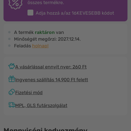
összes termékre.
Adja hozzá a/az
16KEVESEBB
kódot
A termék
raktáron
van
Minőségét megőrzi:
2027.12.14.
Feladás
holnap!
A vásárlással ennyit nyer: 260 Ft
Ingyenes szállítás 14.900 Ft felett
Fizetési mód
MPL, GLS futárszolgálat
Mennyiségi kedvezmény