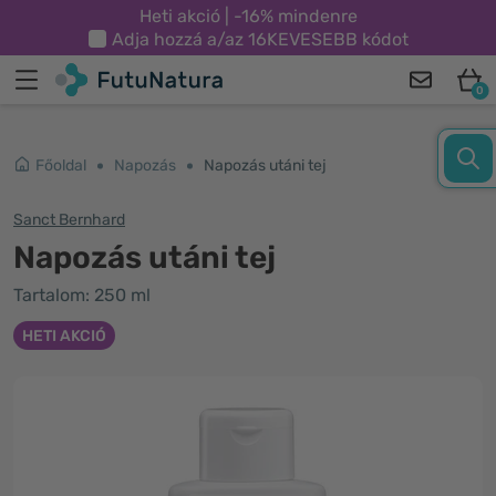
Heti akció | -16% mindenre
Adja hozzá a/az
16KEVESEBB
kódot
0
Főoldal
Napozás
Napozás utáni tej
Sanct Bernhard
Napozás utáni tej
Tartalom: 250 ml
HETI AKCIÓ