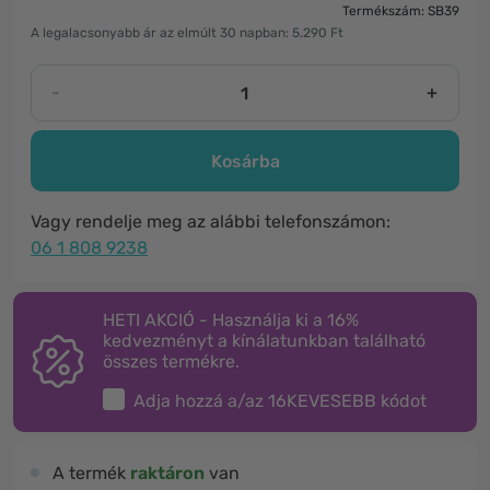
Termékszám: SB39
A legalacsonyabb ár az elmúlt 30 napban: 5.290 Ft
-
+
Kosárba
Vagy rendelje meg az alábbi telefonszámon:
06 1 808 9238
HETI AKCIÓ - Használja ki a 16%
kedvezményt a kínálatunkban található
összes termékre.
Adja hozzá a/az
16KEVESEBB
kódot
A termék
raktáron
van