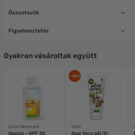
Összetevők
Figyelmeztetés
Gyakran vásároltak együtt
-14%
Sanct Bernhard
Virde
Naptej – SPF 30
Aloe Vera gél (D-