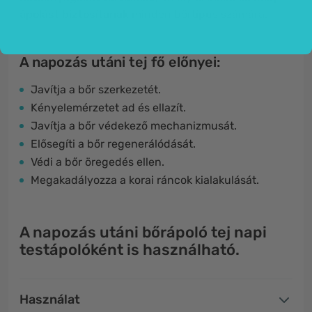
ápolást biztosítanak
minden bőrtípus számára.
A napozás utáni tej fő előnyei:
Javítja a bőr szerkezetét.
Kényelemérzetet ad és ellazít.
Javítja a bőr védekező mechanizmusát.
Elősegíti a bőr regenerálódását.
Védi a bőr öregedés ellen.
Megakadályozza a korai ráncok kialakulását.
A napozás utáni bőrápoló tej napi
testápolóként is használható.
Használat