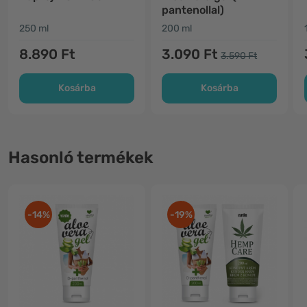
pantenollal)
250 ml
200 ml
8.890 Ft
3.090 Ft
3.590 Ft
Kosárba
Kosárba
Hasonló termékek
-14%
-19%