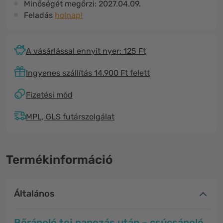
Minőségét megőrzi:
2027.04.09.
Feladás
holnap!
A vásárlással ennyit nyer: 125 Ft
Ingyenes szállítás 14.900 Ft felett
Fizetési mód
MPL, GLS futárszolgálat
Termékinformáció
Általános
Bőrápoló tej napozás után – csúcsápoló