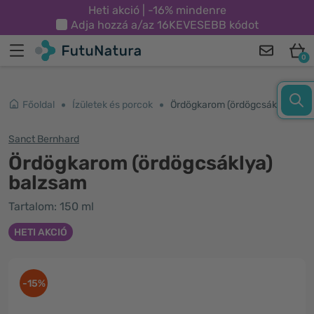
Heti akció | -16% mindenre
Adja hozzá a/az
16KEVESEBB
kódot
0
Főoldal
Ízületek és porcok
Ördögkarom (ördögcsáklya) balzsam
Sanct Bernhard
Ördögkarom (ördögcsáklya)
balzsam
Tartalom: 150 ml
HETI AKCIÓ
-15%