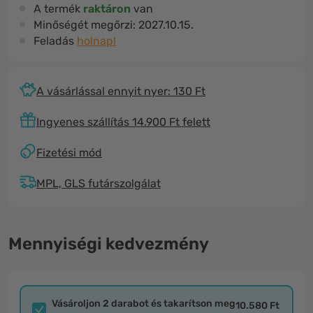
A termék
raktáron
van
Minőségét megőrzi:
2027.10.15.
Feladás
holnap!
A vásárlással ennyit nyer: 130 Ft
Ingyenes szállítás 14.900 Ft felett
Fizetési mód
MPL, GLS futárszolgálat
Mennyiségi kedvezmény
Vásároljon 2 darabot és takarítson meg
10.580 Ft