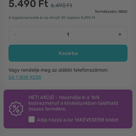
5.490 Ft
6.490 Ft
Termékszám: SB60
A legalacsonyabb ár az elmúlt 30 napban: 5.490 Ft
-
+
Kosárba
Vagy rendelje meg az alábbi telefonszámon:
06 1 808 9238
HETI AKCIÓ - Használja ki a 16%
kedvezményt a kínálatunkban található
összes termékre.
Adja hozzá a/az
16KEVESEBB
kódot