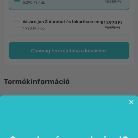
12.980 Ft
5.290 Ft / db
Vásároljon 3 darabot és takarítson meg
14.970 Ft
19.470 Ft
4.990 Ft / db
Csomag hozzáadása a kosárhoz
Termékinformáció
Általános
Ördögkarom - kikapcsolódáshoz és
masszázshoz.