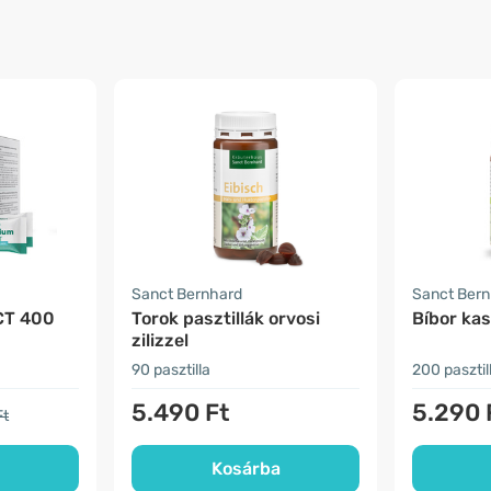
Sanct Bernhard
Sanct Ber
CT 400
Torok pasztillák orvosi
Bíbor kas
zilizzel
90 pasztilla
200 pasztil
5.490 Ft
5.290 
Ft
Kosárba