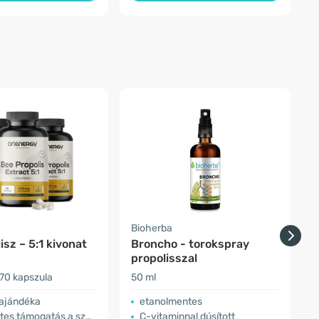
Bioherba
N
isz – 5:1 kivonat
Broncho - torokspray
propolisszal
70 kapszula
50 ml
3
ajándéka
etanolmentes
ámogatás a szervezet számára
C-vitaminnal dúsított