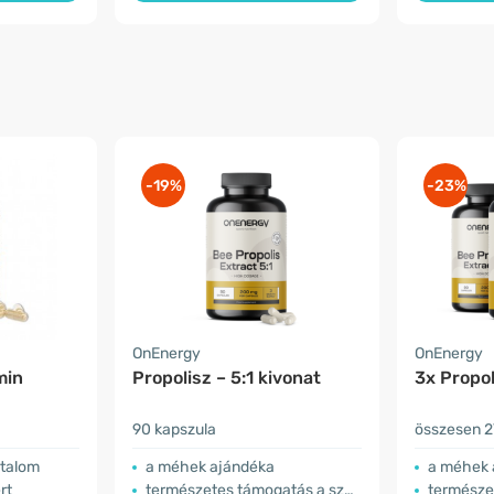
-19%
-23%
OnEnergy
OnEnergy
min
Propolisz – 5:1 kivonat
3x Propol
90 kapszula
összesen 2
rtalom
a méhek ajándéka
a méhek 
rt
természetes támogatás a szervezet számára
természetes t