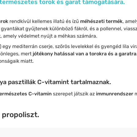
a természetes torok és garat támogatására.
urok
rendkívül kellemes illatú és ízű
méhészeti termék
, amel
yantákat gyűjtenek különböző fákról, és a pollennel, viassza
ák, amely védelmet nyújt a méhkas számára.
) egy mediterrán cserje, szőrös levelekkel és gyengéd lila vi
lönleges, mert
jótékony hatással van a torokra és a garatra
donságaik miatt.
lya pasztillák C-vitamint tartalmaznak.
természetes C-vitamin
szerepet játszik az
immunrendszer
 propoliszt.