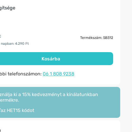
gítsége
t
Termékszám: SB312
 napban: 4.290 Ft
Kosárba
ábbi telefonszámon:
06 1 808 9238
ználja ki a 15% kedvezményt a kínálatunkban
termékre.
/az
HET15
kódot
n