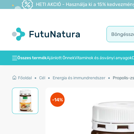
HETI AKCIÓ - Használja ki a 15% kedvezmény
Összes termék
Ajánlott Önnek
Vitaminok és ásványi anyagok
D
Főoldal
Cél
Energia és immundrendszer
Propolis-zs
-14%