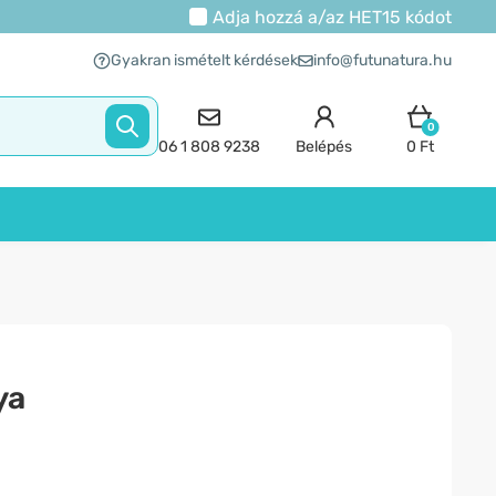
Adja hozzá a/az
HET15
kódot
Gyakran ismételt kérdések
info@futunatura.hu
0
06 1 808 9238
Belépés
0 Ft
ya