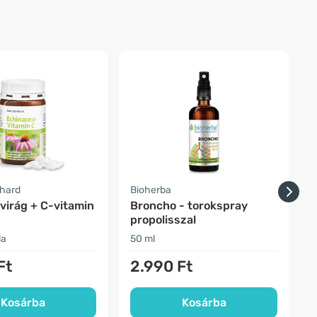
nhard
Bioherba
S
virág + C-vitamin
Broncho - torokspray
propolisszal
la
50 ml
1
Ft
2.990 Ft
Kosárba
Kosárba