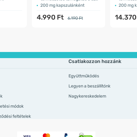
200 mg kapszulánként
200 mg k
4.990 Ft
14.370
6.190 Ft
Csatlakozzon hozzánk
Együttműködés
Legyen a beszállítónk
ök
Nagykereskedelem
izetési módok
ződési feltételek