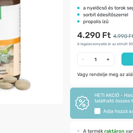
a nyelőcső és torok se
sorbit édesítőszerrel
propolis ízű
4.290 Ft
4.990 F
A legalacsonyabb ár az elmúlt 30
-
+
Vagy rendelje meg az al
HETI AKCIÓ - Has
található összes 
Adja hozzá a
A termék
raktáron
va