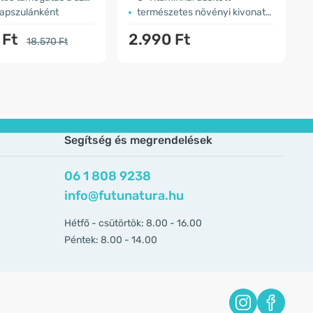
apszulánként
természetes növényi kivonatokkal
 Ft
2.990 Ft
18.570 Ft
Segítség és megrendelések
06 1 808 9238
info@futunatura.hu
Hétfő - csütörtök: 8.00 - 16.00
Péntek: 8.00 - 14.00