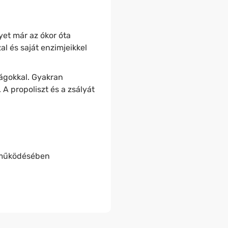
yet már az ókor óta
l és saját enzimjeikkel
rágokkal. Gyakran
. A propoliszt és a zsályát
működésében