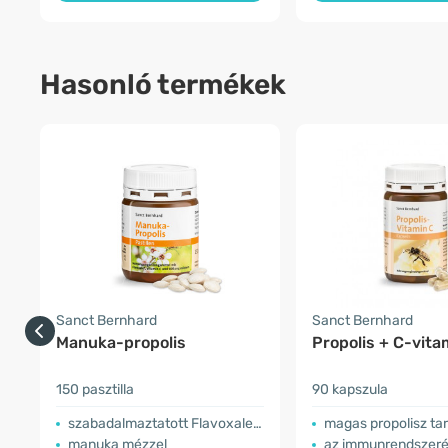
Hasonló termékek
Sanct Bernhard
Sanct Bernhard
Manuka-propolis
Propolis + C-vita
150 pasztilla
90 kapszula
szabadalmaztatott Flavoxale® formula
magas propolisz ta
manuka mézzel
az immunrendszeré