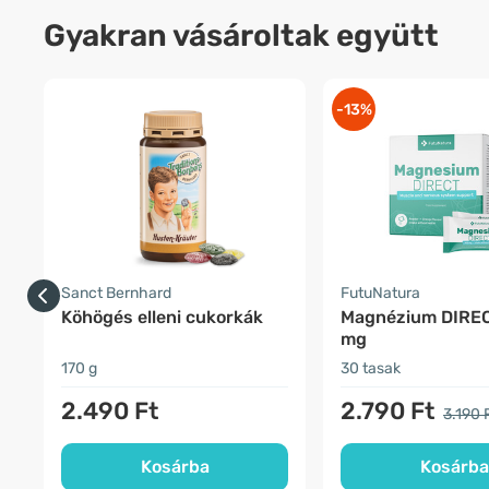
Gyakran vásároltak együtt
-13%
Sanct Bernhard
FutuNatura
Köhögés elleni cukorkák
Magnézium DIRE
mg
170 g
30 tasak
2.490 Ft
2.790 Ft
3.190 
Kosárba
Kosárba