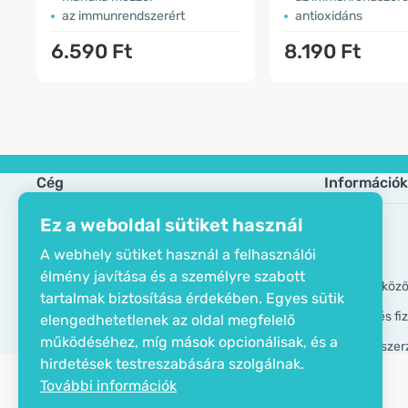
az immunrendszerért
antioxidáns
6.590 Ft
8.190 Ft
Cég
Információk
Ez a weboldal sütiket használ
Öko tanusítvány
Gyik
A webhely sütiket használ a felhasználói
Elérhetőségek
Márkák
élmény javítása és a személyre szabott
Rólunk
GDPR eszköz
tartalmak biztosítása érdekében. Egyes sütik
Szállítási és f
elengedhetetlenek az oldal megfelelő
működéséhez, míg mások opcionálisak, és a
Általános szer
hirdetések testreszabására szolgálnak.
További információk