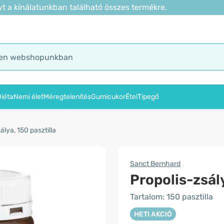
t a kínálatunkban található összes termékre.
iéta
Nemi élet
Méregtelenítés
Gumicukor
Étel
Tipegő
álya, 150 pasztilla
Sanct Bernhard
Propolis-zsál
Tartalom: 150 pasztilla
HETI AKCIÓ