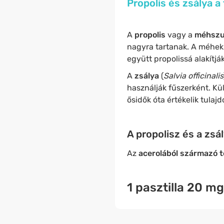
Propolis és zsálya 
A
propolis
vagy a
méhsz
nagyra tartanak. A méhek g
együtt propolissá alakítj
A
zsálya
(
Salvia officinalis
használják fűszerként. Kü
ősidők óta értékelik tulaj
A propolisz és a zsá
Az
acerolából származó 
1 pasztilla 20 mg