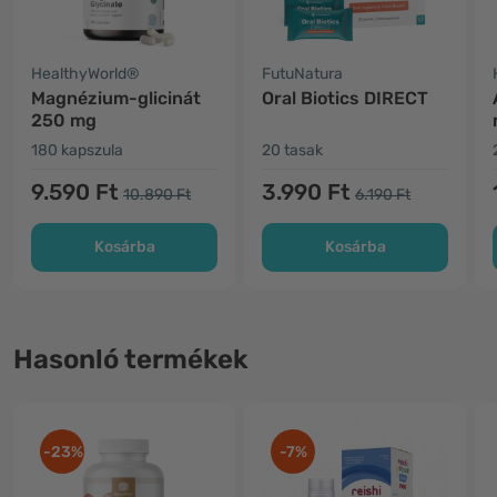
HealthyWorld®
FutuNatura
Magnézium-glicinát
Oral Biotics DIRECT
250 mg
180 kapszula
20 tasak
9.590 Ft
3.990 Ft
10.890 Ft
6.190 Ft
Kosárba
Kosárba
Hasonló termékek
-23%
-7%