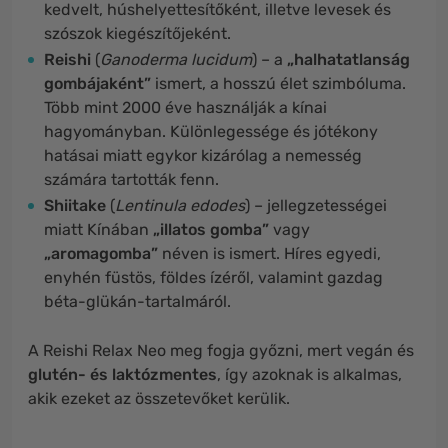
kedvelt, húshelyettesítőként, illetve levesek és
szószok kiegészítőjeként.
Reishi
(
Ganoderma lucidum
) – a
„halhatatlanság
gombájaként”
ismert, a hosszú élet szimbóluma.
Több mint 2000 éve használják a kínai
hagyományban. Különlegessége és jótékony
hatásai miatt egykor kizárólag a nemesség
számára tartották fenn.
Shiitake
(
Lentinula edodes
) – jellegzetességei
miatt Kínában
„illatos gomba”
vagy
„aromagomba”
néven is ismert. Híres egyedi,
enyhén füstös, földes ízéről, valamint gazdag
béta-glükán-tartalmáról.
A Reishi Relax Neo meg fogja győzni, mert vegán és
glutén- és laktózmentes
, így azoknak is alkalmas,
akik ezeket az összetevőket kerülik.