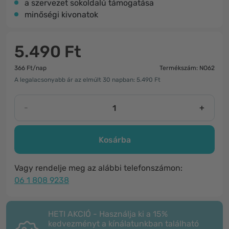
a szervezet sokoldalú támogatása
minőségi kivonatok
5.490 Ft
366 Ft/nap
Termékszám: NO62
A legalacsonyabb ár az elmúlt 30 napban: 5.490 Ft
-
+
Kosárba
Vagy rendelje meg az alábbi telefonszámon:
06 1 808 9238
HETI AKCIÓ - Használja ki a 15%
kedvezményt a kínálatunkban található