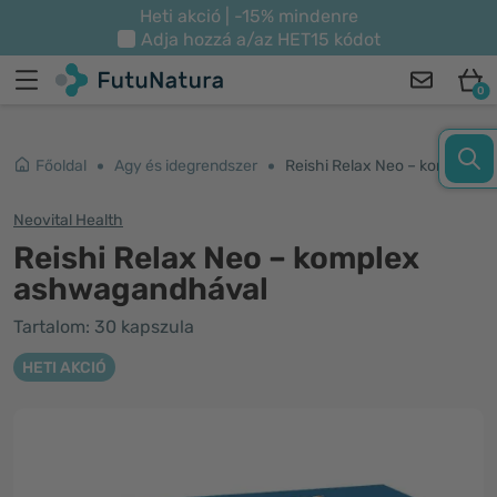
Heti akció | -15% mindenre
Adja hozzá a/az
HET15
kódot
0
Főoldal
Agy és idegrendszer
Reishi Relax Neo – komplex ashwagandhával
Neovital Health
Reishi Relax Neo – komplex
ashwagandhával
Tartalom: 30 kapszula
HETI AKCIÓ