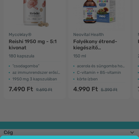
MycoWay®
Neovital Health
Reishi 1950 mg - 5:1
Folyékony étrend-
kivonat
kiegészítő
gyerekeknek – reishi
180 kapszula
150 ml
tanulás
”csodagomba”
acerola és süngomba hozzáadásával
az immunrendszer erősítése, vérkeringés
C-vitamin + B5-vitamin
1950 mg 3 kapszulában
körte ízben
7.490 Ft
4.990 Ft
9.690 Ft
5.390 Ft
Cég