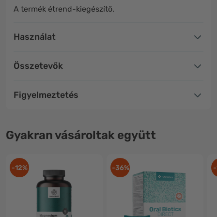
A termék étrend-kiegészítő.
Használat
Összetevők
Figyelmeztetés
Gyakran vásároltak együtt
-12%
-36%
-