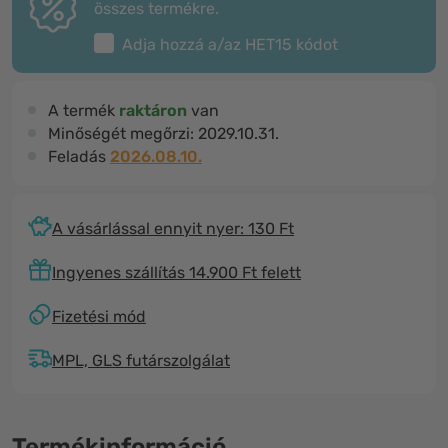
összes termékre.
Adja hozzá a/az
HET15
kódot
A termék
raktáron
van
Minőségét megőrzi:
2029.10.31.
Feladás
2026.08.10.
A vásárlással ennyit nyer: 130 Ft
Ingyenes szállítás 14.900 Ft felett
Fizetési mód
MPL, GLS futárszolgálat
Termékinformáció