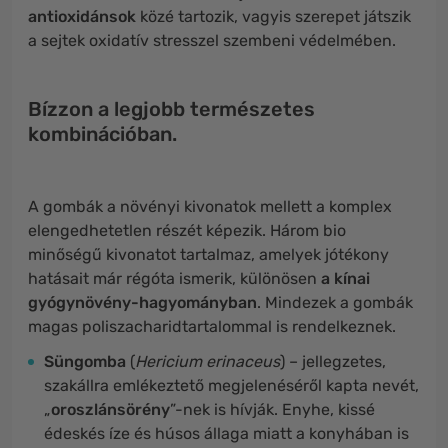
antioxidánsok
közé tartozik, vagyis szerepet játszik
a sejtek oxidatív stresszel szembeni védelmében.
Bízzon a legjobb természetes
kombinációban.
A gombák a növényi kivonatok mellett a komplex
elengedhetetlen részét képezik. Három bio
minőségű kivonatot tartalmaz, amelyek jótékony
hatásait már régóta ismerik, különösen
a kínai
gyógynövény-hagyományban
. Mindezek a gombák
magas poliszacharidtartalommal is rendelkeznek.
Süngomba
(
Hericium erinaceus
) – jellegzetes,
szakállra emlékeztető megjelenéséről kapta nevét,
„
oroszlánsörény
”-nek is hívják. Enyhe, kissé
édeskés íze és húsos állaga miatt a konyhában is