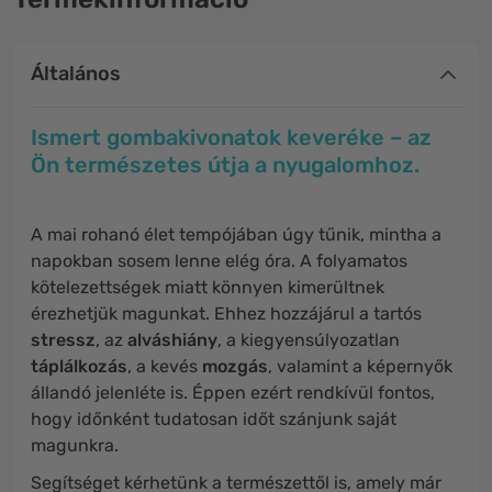
Általános
Ismert gombakivonatok keveréke – az
Ön természetes útja a nyugalomhoz.
A mai rohanó élet tempójában úgy tűnik, mintha a
napokban sosem lenne elég óra. A folyamatos
kötelezettségek miatt könnyen kimerültnek
érezhetjük magunkat. Ehhez hozzájárul a tartós
stressz
, az
alváshiány
, a kiegyensúlyozatlan
táplálkozás
, a kevés
mozgás
, valamint a képernyők
állandó jelenléte is. Éppen ezért rendkívül fontos,
hogy időnként tudatosan időt szánjunk saját
magunkra.
Segítséget kérhetünk a természettől is, amely már