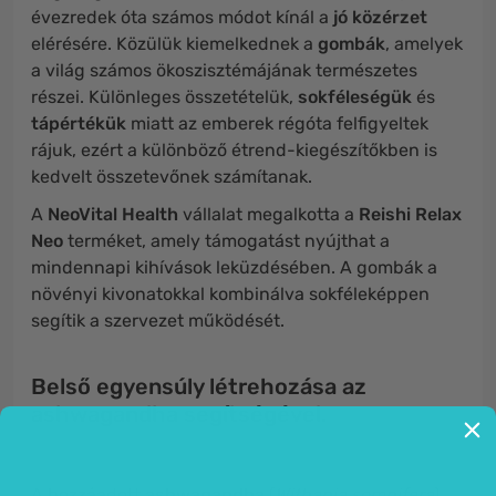
évezredek óta számos módot kínál a
jó közérzet
elérésére. Közülük kiemelkednek a
gombák
, amelyek
a világ számos ökoszisztémájának természetes
részei. Különleges összetételük,
sokféleségük
és
tápértékük
miatt az emberek régóta felfigyeltek
rájuk, ezért a különböző étrend-kiegészítőkben is
kedvelt összetevőnek számítanak.
A
NeoVital Health
vállalat megalkotta a
Reishi Relax
Neo
terméket, amely támogatást nyújthat a
mindennapi kihívások leküzdésében. A gombák a
növényi kivonatokkal kombinálva sokféleképpen
segítik a szervezet működését.
Belső egyensúly létrehozása az
ashwagandha segítségével.
A hozzáadott
ashwagandha
(
Withania somnifera
),