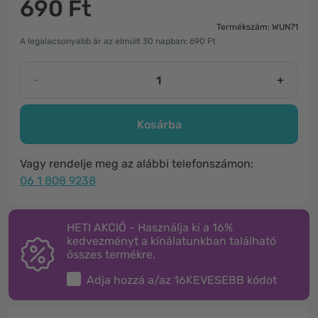
690 Ft
Termékszám: WUN71
A legalacsonyabb ár az elmúlt 30 napban: 690 Ft
-
+
Kosárba
Vagy rendelje meg az alábbi telefonszámon:
06 1 808 9238
HETI AKCIÓ - Használja ki a 16%
kedvezményt a kínálatunkban található
összes termékre.
Adja hozzá a/az
16KEVESEBB
kódot