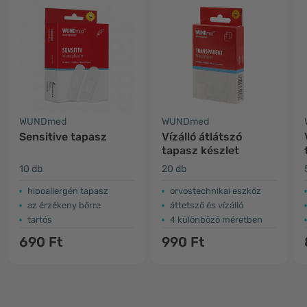
WUNDmed
WUNDmed
Sensitive tapasz
Vízálló átlátszó
tapasz készlet
10 db
20 db
hipoallergén tapasz
orvostechnikai eszköz
az érzékeny bőrre
áttetsző és vízálló
tartós
4 különböző méretben
690 Ft
990 Ft