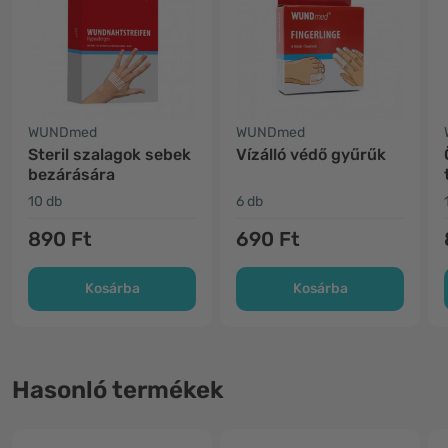
WUNDmed
WUNDmed
Steril szalagok sebek
Vízálló védő gyűrűk
bezárására
10 db
6 db
890 Ft
690 Ft
Kosárba
Kosárba
Hasonló termékek