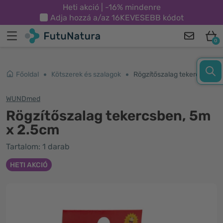
Heti akció | -16% mindenre
Adja hozzá a/az
16KEVESEBB
kódot
0
Főoldal
Kötszerek és szalagok
Rögzítőszalag tekercsben, 5m x 2.5cm
WUNDmed
Rögzítőszalag tekercsben, 5m
x 2.5cm
Tartalom: 1 darab
HETI AKCIÓ