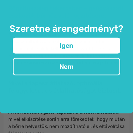
Rögzítőszalag tekercsben – gyógyászati
eszközök bőrhöz való rögzítésére.
Szeretne árengedményt?
Az 5 méteres
tapaszt
könnyűvé és többszöri
felhasználhatóvá alakították, hiszen minden
Igen
alkalommal csak le kell vágni a kívánt hosszúságot.
Alkalmas
borogatások, kötszerek, katéterek és
egyéb orvosi eszközök
bőrre történő
rögzítésére
.
Nem
Mivel a tapasz átlátszó, optimális
felügyeletet és átláthatóságot biztosít.
A WUNDmed rögzítő tapasz
különösen
bőrbarát,
mivel elkészítése során arra törekedtek, hogy miután
a bőrre helyeztük, nem mozdítható el, és eltávolítása