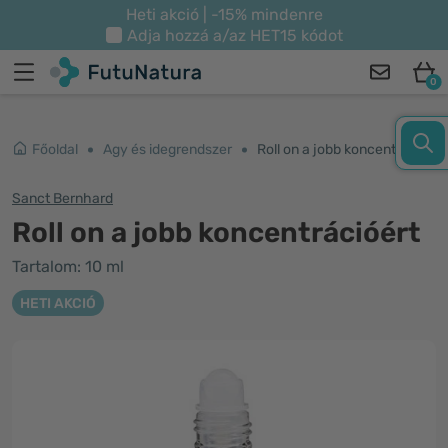
Heti akció | -15% mindenre
Adja hozzá a/az
HET15
kódot
0
Főoldal
Agy és idegrendszer
Roll on a jobb koncentrációért
Sanct Bernhard
Roll on a jobb koncentrációért
Tartalom: 10 ml
HETI AKCIÓ