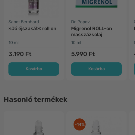
Sanct Bernhard
Dr. Popov
»Jó éjszakát« roll on
Migrenol ROLL-on
masszázsolaj
10 ml
10 ml
3.190 Ft
5.990 Ft
Kosárba
Kosárba
Hasonló termékek
-14%