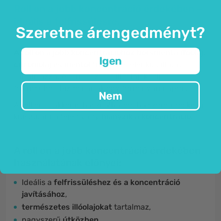
Roll on a jobb koncentráció érdekében –
ideális a felfrissülésre.
Szeretne árengedményt?
A roll on a jobb koncentrációhoz
borsmenta illóolaj,
Igen
citromolaj és mentol
frissítő és élénkítő illatát
tartalmazza. A természetes illóolajok teljes
felfrissülést biztosítanak egy forró nyári napon.
Nem
A roll on-t akkor is használhatod, ha szeretnéd kicsit
kitisztítani a fejed vagy
hiányzik a koncentráció.
A roll on a jobb koncentráció érdekében
használatának előnyei:
Ideális a
felfrissüléshez és a koncentráció
javításához
,
természetes illóolajokat
tartalmaz,
nagyszerű
útközben,