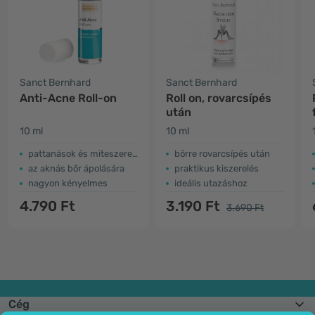
Sanct Bernhard
Sanct Bernhard
Anti-Acne Roll-on
Roll on, rovarcsípés
után
10 ml
10 ml
pattanások és miteszerek ellen
bőrre rovarcsípés után
az aknás bőr ápolására
praktikus kiszerelés
nagyon kényelmes
ideális utazáshoz
4.790 Ft
3.190 Ft
3.690 Ft
Cég