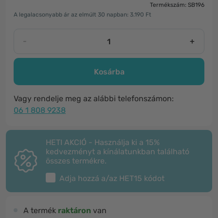
Termékszám: SB196
A legalacsonyabb ár az elmúlt 30 napban: 3.190 Ft
-
+
Kosárba
Vagy rendelje meg az alábbi telefonszámon:
06 1 808 9238
HETI AKCIÓ - Használja ki a 15%
kedvezményt a kínálatunkban található
összes termékre.
Adja hozzá a/az
HET15
kódot
A termék
raktáron
van