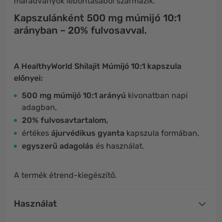
maradványok lebontásából származik.
Kapszulánként 500 mg múmijó 10:1
arányban – 20% fulvosavval.
A HealthyWorld Shilajit Múmijó 10:1 kapszula
előnyei:
500 mg múmijó 10:1 arányú
kivonatban napi
adagban,
20% fulvosavtartalom,
értékes
ájurvédikus gyanta
kapszula formában,
egyszerű adagolás
és használat.
A termék étrend-kiegészítő.
Használat