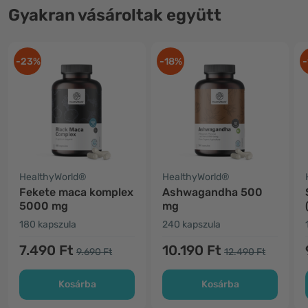
Gyakran vásároltak együtt
-23%
-18%
-
HealthyWorld®
HealthyWorld®
Fekete maca komplex
Ashwagandha 500
5000 mg
mg
180 kapszula
240 kapszula
7.490 Ft
10.190 Ft
9.690 Ft
12.490 Ft
Kosárba
Kosárba