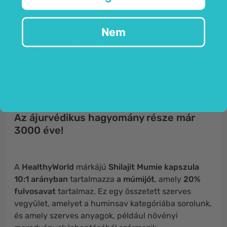
ahol több
mint 3000 éve
ismerik és használják.
Értékessége miatt a helyiek gyakran nevezik
„a hegy
Nem
könnyeinek”
, begyűjtése pedig mind a mai napig
titkos folyamatnak számít, amelyet csak néhány
beavatott ismer, és nemzedékről nemzedékre adnak
tovább. Különösen népszerű sportolók, párok és nők
körében – főként a „havi időszak” idején.
Az ájurvédikus hagyomány része már
3000 éve!
A
HealthyWorld
márkájú
Shilajit Mumie kapszula
10:1 arányban
tartalmazza
a múmijót
, amely
20%
fulvosavat
tartalmaz. Ez egy összetett szerves
vegyület, amelyet a huminsav kategóriába sorolunk,
és amely szerves anyagok, például növényi