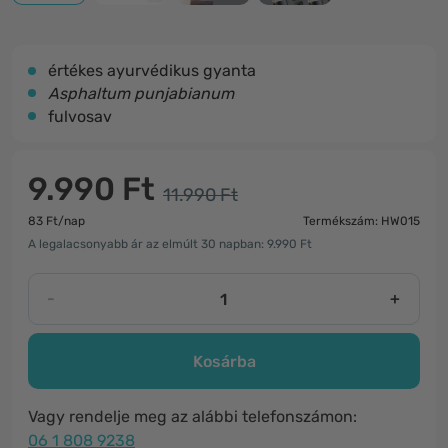
értékes ayurvédikus gyanta
Asphaltum punjabianum
fulvosav
9.990 Ft
11.990 Ft
83 Ft/nap
Termékszám: HW015
A legalacsonyabb ár az elmúlt 30 napban: 9.990 Ft
-
+
Kosárba
Vagy rendelje meg az alábbi telefonszámon:
06 1 808 9238