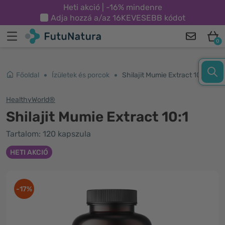
Heti akció | -16% mindenre
Adja hozzá a/az
16KEVESEBB
kódot
0
Főoldal
Ízületek és porcok
Shilajit Mumie Extract 10:1
HealthyWorld®
Shilajit Mumie Extract 10:1
Tartalom: 120 kapszula
HETI AKCIÓ
-17%