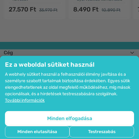
27.570 Ft
8.490 Ft
35.970 Ft
10.890 Ft
Cég
Információk
Ez a weboldal sütiket használ
Csatlakozzon hozzánk
Segítség és megrendelések
A webhely sütiket használ a felhasználói élmény javítása és a
személyre szabott tartalmak biztosítása érdekében. Egyes sütik
elengedhetetlenek az oldal megfelelő működéséhez, míg mások
opcionálisak, és a hirdetések testreszabására szolgálnak.
Bankkártyás fizetési lehetőség. A személyes adatok garantált védelme
További információk
SSL titkosítással.
Copyright © 2012 - 2026   |   Be Healthy Group d.o.o.
Az oldal térképe
Cookie-k használata
Cookie-k beállítása
Minden elfogadása
Minden elutasítása
Testreszabás