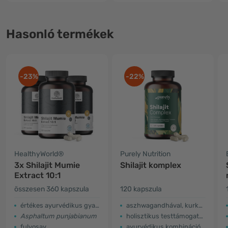
Hasonló termékek
-23%
-22%
HealthyWorld®
Purely Nutrition
3x Shilajit Mumie
Shilajit komplex
Extract 10:1
összesen 360 kapszula
120 kapszula
értékes ayurvédikus gyanta
aszhwagandhával, kurkumával és oroszlánsörénnyel
Asphaltum punjabianum
holisztikus testtámogatás
fulvosav
ayurvédikus kombináció